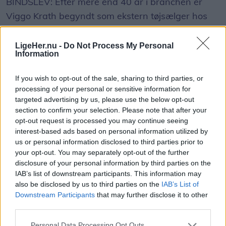
BINDSLEV: Efter mere end 40 år i branchen er
Viggo Krath begyndt som ekstern tøjsælger hos
Bygma i Bindslev.
LigeHer.nu -
Do Not Process My Personal
Information
Her skal han være med til at udvikle salget af
profiltøj, arbejdsbeklædning og sikkerhedssko til
If you wish to opt-out of the sale, sharing to third parties, or
virksomheder i hele Nordjylland.
processing of your personal or sensitive information for
targeted advertising by us, please use the below opt-out
Viggo Krath er et kendt navn i branchen. Han var
section to confirm your selection. Please note that after your
opt-out request is processed you may continue seeing
gennem mange år ejer af Jysk Firmatøj, som i
interest-based ads based on personal information utilized by
2024 blev solgt til SJEB. Efter salget fortsatte han i
us or personal information disclosed to third parties prior to
virksomheden, men har nu taget hul på et nyt
your opt-out. You may separately opt-out of the further
Vis mere
disclosure of your personal information by third parties on the
kapitel hos Bygma.
Del artikel
IAB’s list of downstream participants. This information may
also be disclosed by us to third parties on the
IAB’s List of
- Direktør Christian Beith Kjeldsen kontaktede mig
Downstream Participants
that may further disclose it to other
third parties.
og spurgte, om jeg havde lyst til at være med til at
styrke salget af profiltøj. Det lød som en
Personal Data Processing Opt Outs