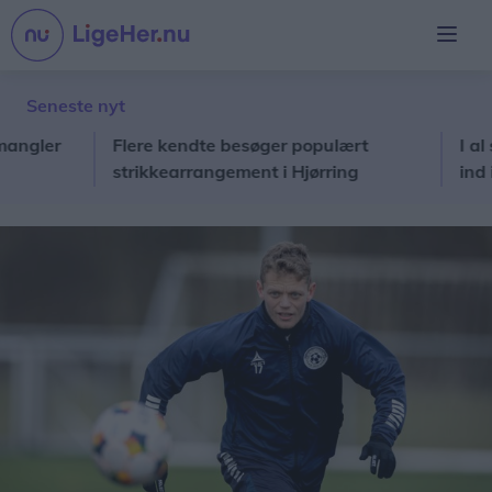
Seneste nyt
er
Flere kendte besøger populært
I al stilh
strikkearrangement i Hjørring
ind i pris