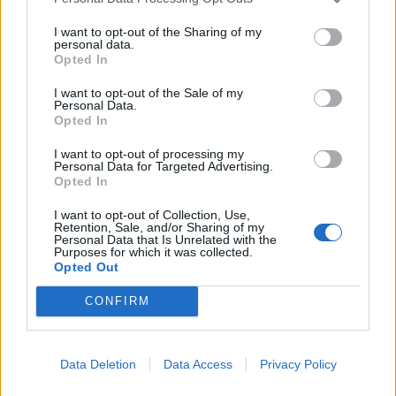
spændende udfordring, og jeg får stor frihed til
I want to opt-out of the Sharing of my
selv at planlægge mine arbejdsdage. Det passer
personal data.
Opted In
mig rigtig godt, siger Viggo Krath.
I want to opt-out of the Sale of my
Personal Data.
Hos Bygma skal han rådgive virksomheder om alt
Opted In
fra arbejdsbeklædning og profiltøj med tryk eller
I want to opt-out of processing my
broderi til sikkerhedssko og øvrige
Personal Data for Targeted Advertising.
Opted In
beklædningsløsninger.
I want to opt-out of Collection, Use,
Aktuelt
Retention, Sale, and/or Sharing of my
Kundegruppen spænder bredt og omfatter blandt
Nordjyllands Trafikselskab mangler 60 millioner kroner til næste år.
Personal Data that Is Unrelated with the
Purposes for which it was collected.
andet håndværksvirksomheder,
Nordjyllands Trafikselskab mangler
Opted Out
industrivirksomheder, hoteller, restauranter og
tocifret millionbeløb
CONFIRM
transportbranchen.
Simon Jensen
Journalist
Selv om han egentlig havde planer om at trappe
Data Deletion
Data Access
Privacy Policy
Følg os på Discover
ned og gå på pension om et par år, var det svært