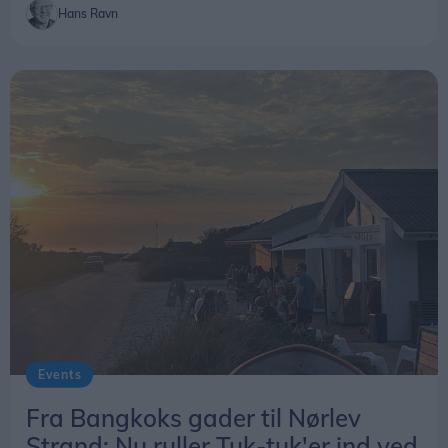
Hans Ravn
Events
Fra Bangkoks gader til Nørlev
Strand: Nu ruller Tuk-tuk'er ind ved