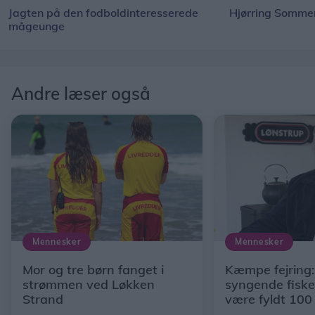
Jagten på den fodboldinteresserede
Hjørring Sommer
mågeunge
Andre læser også
Mennesker
Mennesker
Mor og tre børn fanget i
Kæmpe fejring
strømmen ved Løkken
syngende fisker
Strand
være fyldt 100