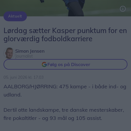
Aktuelt
I dag, lørdag 6. juni, spiller Kasper Kusk sin sidste kamp i sin professionelle fodboldkarriere.
Lørdag sætter Kasper punktum for en
glorværdig fodboldkarriere
Simon Jensen
Journalist
Følg os på Discover
05. juni 2026 kl. 17.03
AALBORG/HJØRRING: 475 kampe - i både ind- og
udland.
Dertil otte landskampe, tre danske mesterskaber,
fire pokaltitler - og 93 mål og 105 assist.