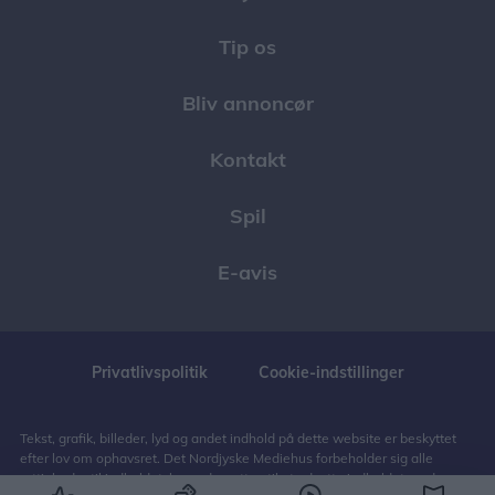
Tip os
Bliv annoncør
Kontakt
Spil
E-avis
Privatlivspolitik
Cookie-indstillinger
Tekst, grafik, billeder, lyd og andet indhold på dette website er beskyttet
efter lov om ophavsret. Det Nordjyske Mediehus forbeholder sig alle
rettigheder til indholdet, herunder retten til at udnytte indholdet med