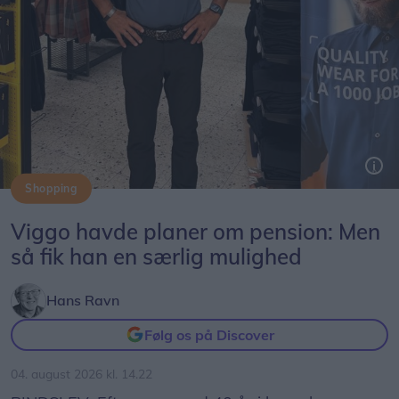
Shopping
Viggo Krath er begyndt som ekstern tøjsælger hos Bygma i Bindslev. Med mere end 40 års erfaring skal han rådgive virksomheder om profiltøj, arbejdsbeklædning og sikkerhedssko.
Viggo havde planer om pension: Men
så fik han en særlig mulighed
Hans Ravn
Følg os på Discover
04. august 2026 kl. 14.22