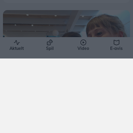
Aktuelt
Spil
Video
E-avis
Events
Flere kendte besøger populært