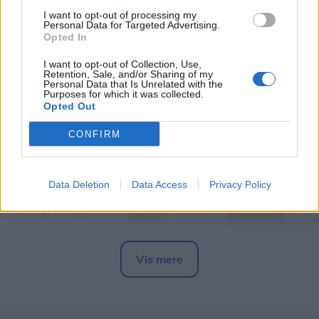
07. august 2026 kl. 13.28
I want to opt-out of processing my
Personal Data for Targeted Advertising.
HJØRRING: Borgerne kunne onsdag møde både
Opted In
Nordjyllands Politi og Hjørring Kommune ved
I want to opt-out of Collection, Use,
Retention, Sale, and/or Sharing of my
Metropol ShoppingCenter, hvor der var mulighed
Personal Data that Is Unrelated with the
Purposes for which it was collected.
for at få en snak om alt fra indbrudsforebyggelse
Opted Out
og nabohjælp til kriseberedskab.
CONFIRM
For de yngste var der samtidig mulighed for at
komme helt tæt på en politibil.
Data Deletion
Data Access
Privacy Policy
Vis mere
Del artikel