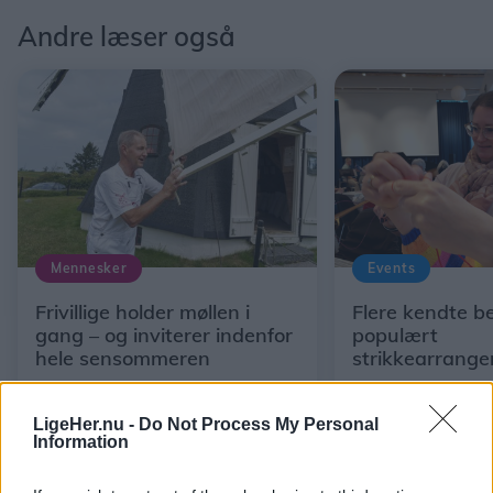
Andre læser også
Mennesker
Events
Frivillige holder møllen i
Flere kendte b
gang – og inviterer indenfor
populært
hele sensommeren
strikkearrange
Hjørring
LigeHer.nu -
Do Not Process My Personal
Information