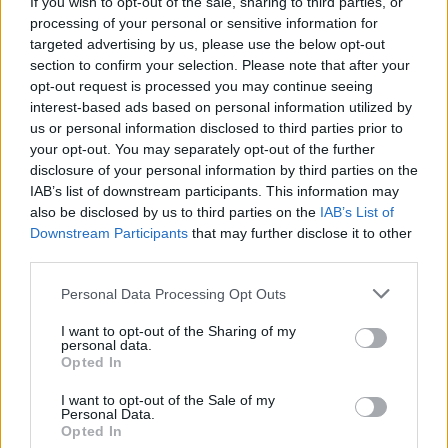
If you wish to opt-out of the sale, sharing to third parties, or
processing of your personal or sensitive information for
targeted advertising by us, please use the below opt-out
section to confirm your selection. Please note that after your
opt-out request is processed you may continue seeing
interest-based ads based on personal information utilized by
us or personal information disclosed to third parties prior to
your opt-out. You may separately opt-out of the further
disclosure of your personal information by third parties on the
IAB’s list of downstream participants. This information may
also be disclosed by us to third parties on the
IAB’s List of
Downstream Participants
that may further disclose it to other
third parties.
Events
Der blev både grinet og stillet spørgsmål, da en modig besøgende fik lov til at prøve et par håndjern under kyndig vejledning fra politiet. Det vakte stor nysgerrighed hos de øvrige gæster.
Personal Data Processing Opt Outs
Nordjyllands Politi rykkede ud til
Metropol i Hjørring
I want to opt-out of the Sharing of my
personal data.
Opted In
Hans Ravn
I want to opt-out of the Sale of my
Personal Data.
Følg os på Discover
Opted In