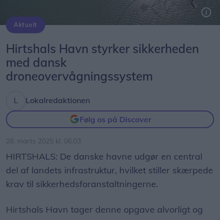
Aktuelt
De danske havne udgør en central del af landets infrastruktur, hvilket stiller skærpede krav til sikkerhedsforanstaltningerne.
Hirtshals Havn styrker sikkerheden
med dansk
droneovervågningssystem
Lokalredaktionen
Følg os på Discover
28. marts 2025 kl. 06.03
HIRTSHALS: De danske havne udgør en central
del af landets infrastruktur, hvilket stiller skærpede
krav til sikkerhedsforanstaltningerne.
Hirtshals Havn tager denne opgave alvorligt og