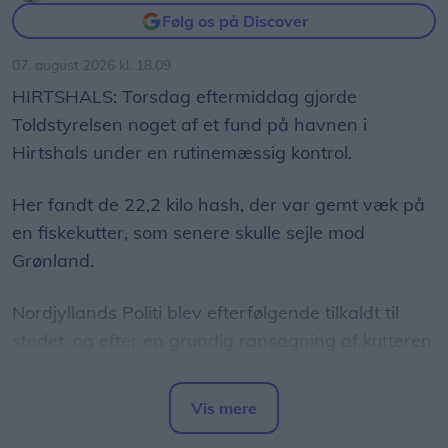
Følg os på Discover
deres forældre, siger Michael Kongstad fra
Nordjyllands Politi.
07. august 2026 kl. 18.09
HIRTSHALS: Torsdag eftermiddag gjorde
Toldstyrelsen noget af et fund på havnen i
Hirtshals under en rutinemæssig kontrol.
Her fandt de 22,2 kilo hash, der var gemt væk på
en fiskekutter, som senere skulle sejle mod
Grønland.
Nordjyllands Politi blev efterfølgende tilkaldt til
stedet, og efter en grundig ransagning af kutteren
blev der fundet yderligere 71 kilo hash gemt i et
kammer på skibet.
Der var kø foran politibilen, hvor både børn og voksne benyttede chancen for at komme helt tæt på køretøjet og få en snak med politiet
Vis mere
Samarbejdet arbejder med en række emner, der
Del artikel