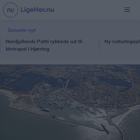
Seneste nyt
rdjyllands Politi rykkede ud til
Ny naturlegeplads p
tropol i Hjørring