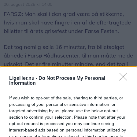
06. august 2026 kl. 14.00
FARSØ: Man skal i den grad være på stikkerne,
hvis man skal have fingre i en af de eftertragtede
billetter til årets grisefest under Farsø Festen.
Det tog nemlig sølle 16 minutter, fra billetsalget
åbnede i Farsø Rådhuscenter, til man måtte melde
udsolgt. Det er fire minutter mindre, end det tog i
fjor og alle tiders rekord.
LigeHer.nu -
Do Not Process My Personal
Information
300 billetter er afsat på forhånd til VIP-sponsorer,
men derudover er der i år 420 billetter til salg, og
If you wish to opt-out of the sale, sharing to third parties, or
processing of your personal or sensitive information for
det er faktisk flere end sidste år.
Vis mere
targeted advertising by us, please use the below opt-out
Del artikel
section to confirm your selection. Please note that after your
- Det går altid stærkt, men det er ret vildt. Kvinden,
opt-out request is processed you may continue seeing
der stod forrest i køen efter en enkelt billet, havde
interest-based ads based on personal information utilized by
us or personal information disclosed to third parties prior to