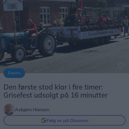
Events
Byfestoptoget byder på mange kreative indslag. Dette er fra i fjor.
Den første stod klar i fire timer:
Grisefest udsolgt på 16 minutter
Asbjørn Hansen
Følg os på Discover