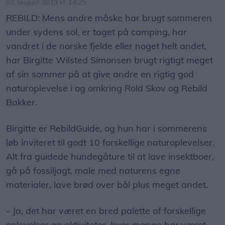
07. august 2019 kl. 14.25
REBILD: Mens andre måske har brugt sommeren
under sydens sol, er taget på camping, har
vandret i de norske fjelde eller noget helt andet,
har Birgitte Wilsted Simonsen brugt rigtigt meget
af sin sommer på at give andre en rigtig god
naturoplevelse i og omkring Rold Skov og Rebild
Bakker.
Birgitte er RebildGuide, og hun har i sommerens
løb inviteret til godt 10 forskellige naturoplevelser.
Alt fra guidede hundegåture til at lave insektboer,
gå på fossiljagt, male med naturens egne
materialer, lave brød over bål plus meget andet.
- Ja, det har været en bred palette af forskellige
oplevelser og aktiviteter, hvor mange har været