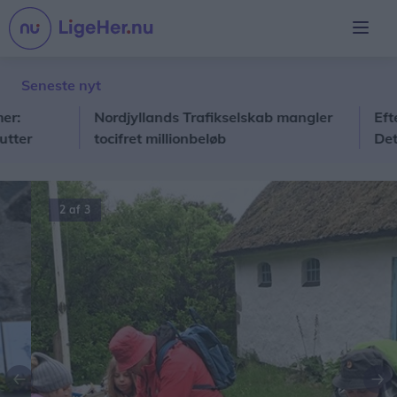
Seneste nyt
Nordjyllands Trafikselskab mangler
Efterskol
tocifret millionbeløb
Det er 
2 af 3
Forrige
Næ