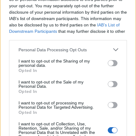
stået i kø i over fire timer for at være helt sikker,
your opt-out. You may separately opt-out of the further
siger formanden for festkomiteen, Kris Hansen.
disclosure of your personal information by third parties on the
IAB’s list of downstream participants. This information may
also be disclosed by us to third parties on the
IAB’s List of
Alt håb er ikke ude. Erfaringsmæssigt bliver nogle
Downstream Participants
that may further disclose it to other
med billet forhindret i at deltage eller fortryder, og
third parties.
så kan man være heldig at få fingre i en.
Personal Data Processing Opt Outs
Alle kan i øvrigt komme ind klokken 21, når
I want to opt-out of the Sharing of my
personal data.
grisene er fortæret. Her fortsætter festen nemlig til
Opted In
klokken 2 til musik af Sju-Bi-Trio, der blandt andet
I want to opt-out of the Sale of my
tæller de oprindelige Shu-bi-dua- medlemmer
Personal Data.
Opted In
Michael Hardinger og Kim Daugaard.
Aktuelt
Kim Aagaard har brugt mange timer på at researche historien i gamle avisudklip, annoncer og på Rigsarkivet, og det har afdækket en række spændende detaljer.
I want to opt-out of processing my
Nordjysk cykelhandler skrev historie
Personal Data for Targeted Advertising.
Efter grisefesten fredag er der lørdag to DJ's på
Opted In
med sin opfindelse
programmet i festteltet. Den ene er Martin Jensen,
I want to opt-out of Collection, Use,
der blandt andet har gjort sig bemærket som
Retention, Sale, and/or Sharing of my
Asbjørn Hansen
Personal Data that Is Unrelated with the
dommer i X-factor gennem to sæsoner og med