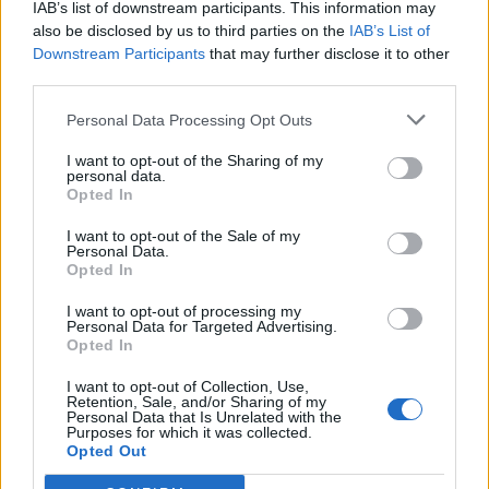
IAB’s list of downstream participants. This information may
åbne landskaber danne en flot ramme om den
also be disclosed by us to third parties on the
IAB’s List of
sjældne naturoplevelse, hvis vejret arter sig.
Downstream Participants
that may further disclose it to other
third parties.
- En solformørkelse er en af de få begivenheder,
Personal Data Processing Opt Outs
der kan få os alle til at stoppe op og kigge i
I want to opt-out of the Sharing of my
samme retning. Det er både smukt, fascinerende
personal data.
Opted In
og en fantastisk anledning til at samles om Solen,
Aktuelt
De 28 første GRO-elever får en lille papskole med blomsterfrø indeni – et symbol på, at de er med til at få et nyt fællesskab til at spire.
dens betydning for livet på Jorden og vores plads i
I want to opt-out of the Sale of my
28 børn starter i skole - uden en skole
Personal Data.
universet. Med Sol26 vil vi give danskerne en
Opted In
fælles oplevelse – og inspirere til ny viden og
Lokalredaktionen
I want to opt-out of processing my
nysgerrighed på naturvidenskab, siger Tina Ibsen,
Personal Data for Targeted Advertising.
Opted In
der er astrofysiker og en af initiativtagerne til
Følg os på Discover
Sol26.
I want to opt-out of Collection, Use,
09. august 2026 kl. 06.02
Retention, Sale, and/or Sharing of my
Personal Data that Is Unrelated with the
Purposes for which it was collected.
STØVRING: Det lyder næsten umuligt. Men tirsdag
Herunder får man et overblik over, hvornår
Opted Out
11. august bliver 28 børn i Støvring de allerførste
solformørkelsen rammer forskellige steder i