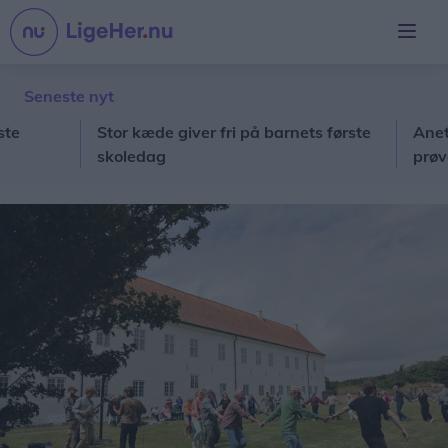
Seneste nyt
Stor kæde giver fri på barnets første
Anette og
skoledag
prøver de