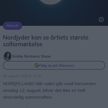
Aktuelt
Solformørkelsen 12. august bliver den mest markante, der kan opleves fra Danmark i mere end 20 år. Billedet her er fra delvis solformørkelse Aalborg 29. marts 2025.
Arkivfoto: Martél Andersen
Nordjyder kan se årtiets største
solformørkelse
Emilie Nesheim Shaw
Følg os på Discover
08. august 2026 kl. 14.00
NORDJYLLAND: Når solen går mod horisonten
onsdag 12. august, bliver det ikke en helt
almindelig sommeraften.