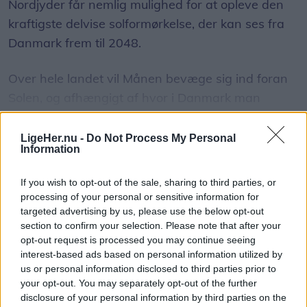
Nordjyder får nemlig mulighed for at opleve den
kraftigste delvise solformørkelse, der kan ses fra
Danmark frem til 2048.
Over hele landet vil Månen bevæge sig ind foran
Solen, og afhængigt af hvor i Danmark man
befinder sig, vil op mod 86 procent af Solens skive
være dækket.
LigeHer.nu -
Do Not Process My Personal
Vis mere
Information
Del artikel
Det oplyser sol26 i en pressemeddelelse.
If you wish to opt-out of the sale, sharing to third parties, or
processing of your personal or sensitive information for
Formørkelsen topper omkring klokken 20.00, kort
targeted advertising by us, please use the below opt-out
før solnedgang, hvilket giver gode muligheder for
section to confirm your selection. Please note that after your
opt-out request is processed you may continue seeing
at opleve fænomenet fra steder med frit udsyn
interest-based ads based on personal information utilized by
mod vest.
us or personal information disclosed to third parties prior to
your opt-out. You may separately opt-out of the further
disclosure of your personal information by third parties on the
For mange nordjyder kan kysterne, fjordene og de