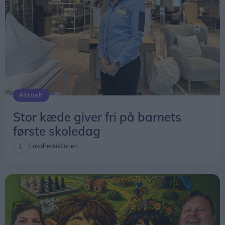
Når de nye bygninger åbner i 2030, bliver det
derfor ikke starten på et nyt fællesskab – men
kulminationen på et fællesskab, der allerede er
vokset gennem flere år.
Aktuelt
Stor kæde giver fri på barnets
første skoledag
Lokalredaktionen