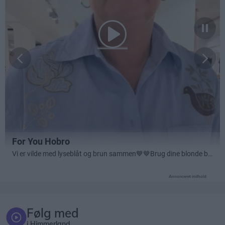
Annonceret indhold
Følg med
i Himmerland