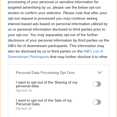
den laveste.
processing of your personal or sensitive information for
targeted advertising by us, please use the below opt-out
section to confirm your selection. Please note that after your
Det skriver FOA i en pressemeddelelse.
opt-out request is processed you may continue seeing
interest-based ads based on personal information utilized by
Samtidig advarer FOA om, at det stigende antal
us or personal information disclosed to third parties prior to
Vis mere
borgere med demens lægger et voksende pres på
your opt-out. You may separately opt-out of the further
Del artikel
disclosure of your personal information by third parties on the
ældreplejen.
IAB’s list of downstream participants. This information may
also be disclosed by us to third parties on the
IAB’s List of
- På landets plejehjem lever omkring to ud af tre
Kategorier
Downstream Participants
that may further disclose it to other
third parties.
beboere i dag med en demenssygdom. Det stiller
store krav til medarbejderne og udfordrer
Personal Data Processing Opt Outs
Events
mulighederne for at skabe en tryg hverdag for alle
I want to opt-out of the Sharing of my
beboere, siger Tanja Nielsen, formand for Social-
personal data.
Opted In
Aktuelt
og Sundhedssektoren i FOA.
I want to opt-out of the Sale of my
Personal Data.
- Forestil dig en nattevagt, hvor én borger går
Mennesker
Opted In
Overblik over, hvornår solformørkelsen rammer forskellige steder i Nordjylland.
rundt på gangene, fordi forskellen på nat og dag