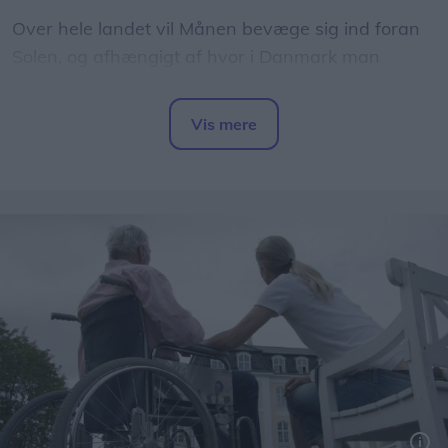
Over hele landet vil Månen bevæge sig ind foran
Solen, og afhængigt af hvor i Danmark man
befinder sig, vil op mod 86 procent af Solens skive
være dækket.
Vis mere
Del artikel
Det oplyser sol26 i en pressemeddelelse.
Formørkelsen topper omkring klokken 20.00, kort
før solnedgang, hvilket giver gode muligheder for
at opleve fænomenet fra steder med frit udsyn
mod vest.
For mange nordjyder kan kysterne, fjordene og de
åbne landskaber danne en flot ramme om den
sjældne naturoplevelse, hvis vejret arter sig.