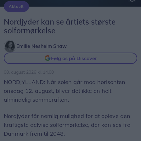
Aktuelt
Solformørkelsen 12. august bliver den mest markante, der kan opleves fra Danmark i mere end 20 år. Billedet her er fra delvis solformørkelse Aalborg 29. marts 2025.
Arkivfoto: Martél Andersen
Nordjyder kan se årtiets største
solformørkelse
Emilie Nesheim Shaw
Følg os på Discover
08. august 2026 kl. 14.00
NORDJYLLAND: Når solen går mod horisonten
onsdag 12. august, bliver det ikke en helt
almindelig sommeraften.
Nordjyder får nemlig mulighed for at opleve den
kraftigste delvise solformørkelse, der kan ses fra
Danmark frem til 2048.