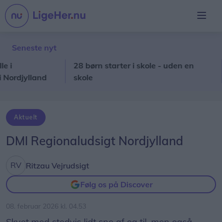
Seneste nyt
28 børn starter i skole - uden en
No
djylland
skole
so
Aktuelt
DMI Regionaludsigt Nordjylland
Ritzau Vejrudsigt
Følg os på Discover
08. februar 2026 kl. 04.53
Skyet med stedvis lidt sne af og til, men også