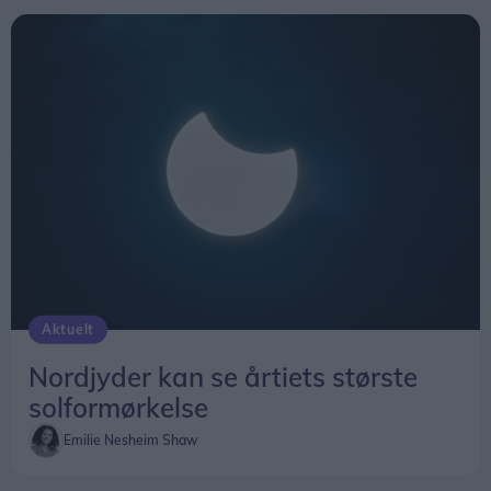
nysgerrighed på naturvidenskab, siger Tina Ibsen,
der er astrofysiker og en af initiativtagerne til
Sol26.
Herunder får man et overblik over, hvornår
solformørkelsen rammer forskellige steder i
Nordjylland.
Aktuelt
Nordjyder kan se årtiets største
solformørkelse
Emilie Nesheim Shaw