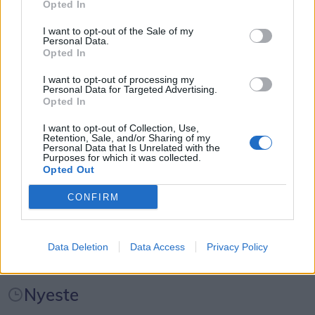
Opted In
Formørkelsen topper omkring klokken 20.00, kort
Kategorier
før solnedgang, hvilket giver gode muligheder for
I want to opt-out of the Sale of my
Personal Data.
at opleve fænomenet fra steder med frit udsyn
Opted In
Events
mod vest.
I want to opt-out of processing my
Personal Data for Targeted Advertising.
Opted In
For mange nordjyder kan kysterne, fjordene og de
Aktuelt
åbne landskaber danne en flot ramme om den
I want to opt-out of Collection, Use,
Retention, Sale, and/or Sharing of my
sjældne naturoplevelse, hvis vejret arter sig.
Mennesker
Personal Data that Is Unrelated with the
Purposes for which it was collected.
Opted Out
- En solformørkelse er en af de få begivenheder,
Shopping
der kan få os alle til at stoppe op og kigge i
CONFIRM
samme retning. Det er både smukt, fascinerende
Mad & drikke
og en fantastisk anledning til at samles om Solen,
Data Deletion
Data Access
Privacy Policy
dens betydning for livet på Jorden og vores plads i
universet. Med Sol26 vil vi give danskerne en
Nyeste
fælles oplevelse – og inspirere til ny viden og