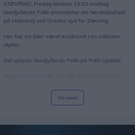
STØVRING: Fredag klokken 13.03 modtog
Nordjyllands Politi anmeldelse om færdselsuheld
på Hobrovej ved Gravlev syd for Støvring.
Her har tre biler været involveret i en voldsom
ulykke.
Det oplyser Nordjyllands Politi på Politi Update.
Ifølge
TV2 Nord
, der har talt med Indsatsleder
Emil Hellberg, er to personer i kritisk tilstand, mens
fem andre er kørt til tjek på sygehuset.
Vis mere
Del artikel
- Det er noget voldsomt herude, fortæller han.
Som følge af ulykken var Hobrovej totalt spærret
omkring ulykken.