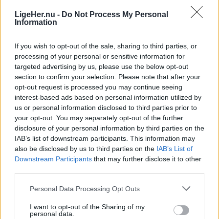
08. august 2026 kl. 14.00
LigeHer.nu -
Do Not Process My Personal
Information
NORDJYLLAND: Når solen går mod horisonten
onsdag 12. august, bliver det ikke en helt
If you wish to opt-out of the sale, sharing to third parties, or
almindelig sommeraften.
processing of your personal or sensitive information for
targeted advertising by us, please use the below opt-out
section to confirm your selection. Please note that after your
Nordjyder får nemlig mulighed for at opleve den
opt-out request is processed you may continue seeing
kraftigste delvise solformørkelse, der kan ses fra
interest-based ads based on personal information utilized by
Danmark frem til 2048.
us or personal information disclosed to third parties prior to
your opt-out. You may separately opt-out of the further
disclosure of your personal information by third parties on the
Over hele landet vil Månen bevæge sig ind foran
IAB’s list of downstream participants. This information may
Solen, og afhængigt af hvor i Danmark man
also be disclosed by us to third parties on the
IAB’s List of
befinder sig, vil op mod 86 procent af Solens skive
Downstream Participants
that may further disclose it to other
third parties.
være dækket.
Vis mere
Personal Data Processing Opt Outs
Del artikel
Det oplyser sol26 i en pressemeddelelse.
I want to opt-out of the Sharing of my
personal data.