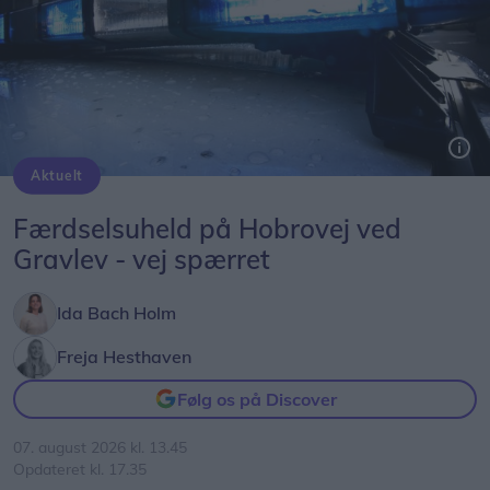
Aktuelt
Færdselsuheld på Hobrovej ved
Gravlev - vej spærret
Ida Bach Holm
Freja Hesthaven
Følg os på Discover
07. august 2026 kl. 13.45
Opdateret kl. 17.35