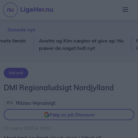
Seneste nyt
 første
Anette og Kim nægter at give op: Nu
Færd
prøver de noget helt nyt
Gravl
Aktuelt
DMI Regionaludsigt Nordjylland
Ritzau Vejrudsigt
Følg os på Discover
03. marts 2025 kl. 09.10
Mest tørt og først skyet, men i løbet af