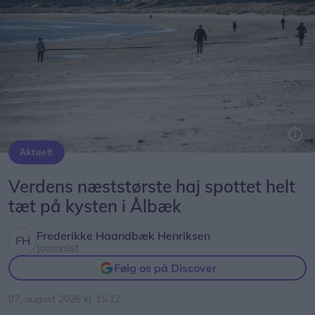
Aktuelt
Genrefoto: Peter Broen
Verdens næststørste haj spottet helt
tæt på kysten i Ålbæk
Frederikke Haandbæk Henriksen
Journalist
Følg os på Discover
07. august 2026 kl. 15.12