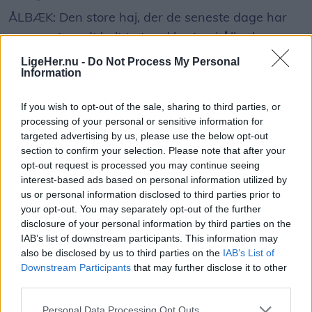
Voksne brugder kan ifølge Lex.dk blive over 10
ÅLBÆK: Den store haj, der de seneste dage har
meter lange.
svømmet rundt helt tæt ved kysten i Ålbæk er nu
død.
LigeHer.nu -
Do Not Process My Personal
Usædvanligt syn
Information
Det bekræfter flere billeder af det store dyr, der er
Ifølge Annika Thomsen er det usædvanligt at se
If you wish to opt-out of the sale, sharing to third parties, or
drevet til lands henover natten/morgenen.
en brugde så tæt på kysten i Kattegat.
processing of your personal or sensitive information for
targeted advertising by us, please use the below opt-out
I løbet af fredagen drog flere hundrede
Arten ses blandt andet omkring England, Skotland
section to confirm your selection. Please note that after your
mennesker mod Ålbæk for at opleve verdens
opt-out request is processed you may continue seeing
og Irland og kan også forekomme længere ude i
interest-based ads based on personal information utilized by
næststørste haj, brugden, der svømmede rundt
Nordsøen.
us or personal information disclosed to third parties prior to
helt inde i vandkanten.
your opt-out. You may separately opt-out of the further
disclosure of your personal information by third parties on the
- Det er lidt usædvanligt, at den er lige her. Man
Vis mere
IAB’s list of downstream participants. This information may
En stor oplevelse, som absolut hører til
kan godt opleve dem tættere på kysten andre
Del artikel
also be disclosed by us to third parties on the
IAB’s List of
sjældenhederne så tæt på kysten.
steder, men ikke normalt her, siger hun.
Downstream Participants
that may further disclose it to other
third parties.
Kategorier
Hvorfor brugden er kommet så tæt på stranden
Personal Data Processing Opt Outs