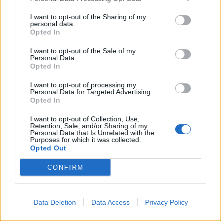
ved Ålbæk, er svært at sige.
I want to opt-out of the Sharing of my
personal data.
Events
En mulig forklaring kan være, at den har fulgt
Opted In
føden. Brugden lever af plankton.
I want to opt-out of the Sale of my
Aktuelt
Personal Data.
Opted In
- Hvis der har været rigeligt med plankton, kan
Mennesker
den være svømmet ind med strømmen, siger
I want to opt-out of processing my
Personal Data for Targeted Advertising.
Annika Thomsen.
Opted In
Shopping
I want to opt-out of Collection, Use,
En anden mulighed er, at hajen er syg.
Retention, Sale, and/or Sharing of my
Personal Data that Is Unrelated with the
Purposes for which it was collected.
Mad & drikke
Opted Out
Det er dog ikke noget, Annika Thomsen kan
afgøre ud fra videooptagelserne.
CONFIRM
Nyeste
Data Deletion
Data Access
Privacy Policy
- Jeg synes faktisk, man skulle udnytte chancen