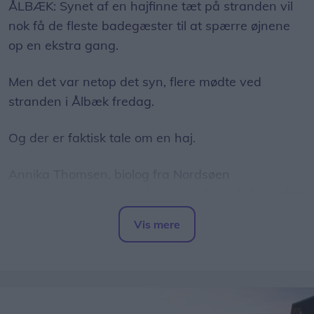
ÅLBÆK: Synet af en hajfinne tæt på stranden vil
nok få de fleste badegæster til at spærre øjnene
op en ekstra gang.
Men det var netop det syn, flere mødte ved
stranden i Ålbæk fredag.
Og der er faktisk tale om en haj.
Annika Thomsen, biolog fra Nordsøen
Oceanarium, har set videooptagelser af dyret, der
er blevet spottet nær kysten ved Ålbæk, og hun
Vis mere
bekræfter over for LigeHer.nu, at der er tale om en
Del artikel
brugde.