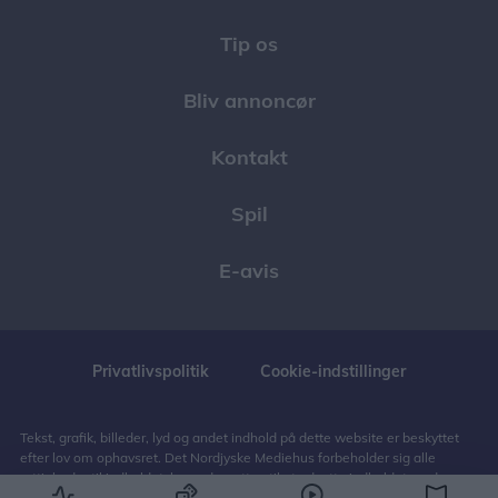
Tip os
Bliv annoncør
Kontakt
Spil
E-avis
Privatlivspolitik
Cookie-indstillinger
Tekst, grafik, billeder, lyd og andet indhold på dette website er beskyttet
efter lov om ophavsret. Det Nordjyske Mediehus forbeholder sig alle
rettigheder til indholdet, herunder retten til at udnytte indholdet med
henblik på tekst- og datamining, jf. ophavsretslovens § 11 b og DSM-