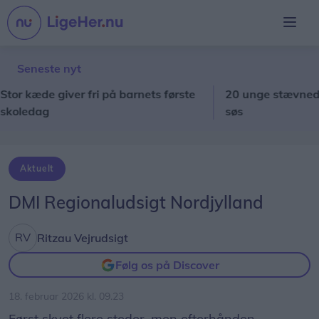
Seneste nyt
kæde giver fri på barnets første
20 unge stævnede på s
edag
søs
Aktuelt
DMI Regionaludsigt Nordjylland
Ritzau Vejrudsigt
Følg os på Discover
18. februar 2026 kl. 09.23
Først skyet flere steder, men efterhånden