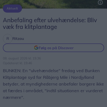
Aktuelt
En "ulvehændelse" fredag ved Bunken Klitplantage syd for Råbjerg Mile i Nordjylland betyder, at myndighederne anbefaler borgere ikke at færdes i området, "indtil situationen er vurderet nærmere".
Arkivfoto: Kim Dahl Hansen
Anbefaling efter ulvehændelse: Bliv
væk fra klitplantage
Ritzau
Følg os på Discover
08. august 2026 kl. 19.36
Opdateret kl. 19.46
BUNKEN: En "ulvehændelse" fredag ved Bunken
Klitplantage syd for Råbjerg Mile i Nordjylland
betyder, at myndighederne anbefaler borgere ikke
at færdes i området, "indtil situationen er vurderet
nærmere".