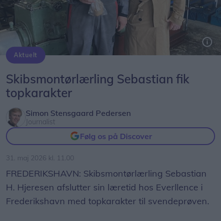
Aktuelt
Nyudlærte Sebastian H. Hjeresen og lærlingeansvarlig Susanne Winther hos Everllence.
Skibsmontørlærling Sebastian fik
topkarakter
Simon Stensgaard Pedersen
Journalist
Følg os på Discover
31. maj 2026 kl. 11.00
FREDERIKSHAVN: Skibsmontørlærling Sebastian
H. Hjeresen afslutter sin læretid hos Everllence i
Frederikshavn med topkarakter til svendeprøven.