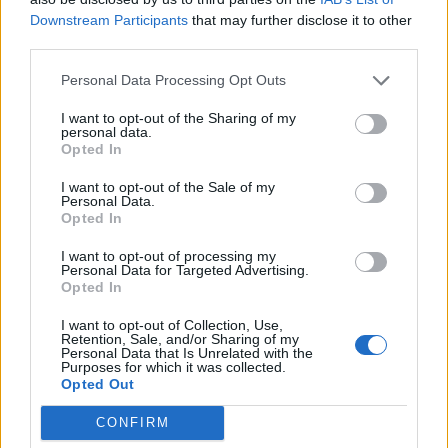
Downstream Participants
that may further disclose it to other
fandt sted for at få løberen væk fra ulvehvalpen.
third parties.
Men for at undgå "potentielle konfliktsituationer"
Personal Data Processing Opt Outs
Aktuelt
anbefaler myndigheder, at borgerne holder sig fra
Beredskabsstyrelsens nye opgørelse, Redningsberedskabet i tal 2025, viser at Region Nordjylland er den region, der havde den mest positive udvikling.
I want to opt-out of the Sharing of my
personal data.
området, indtil hændelsen er undersøgt nærmere.
Godt nyt: Hjælpen kommer hurtigere
Opted In
frem
Myndighederne forbyder ikke borgere at holde sig
I want to opt-out of the Sale of my
Personal Data.
helt væk fra området. Men hvis man vil være i
Opted In
Emilie Nesheim Shaw
området, anbefaler myndighederne, at borgere
I want to opt-out of processing my
Følg os på Discover
"udviser særlig agtpågivenhed".
Personal Data for Targeted Advertising.
Opted In
09. august 2026 kl. 14.03
Minister for natur og dyrevelfærd Christian
I want to opt-out of Collection, Use,
NORDJYLLAND: De kommunale
Retention, Sale, and/or Sharing of my
Rabjerg Madsen (S) siger, at myndighederne
Personal Data that Is Unrelated with the
redningsberedskaber i Nordjylland blev hurtigere
Purposes for which it was collected.
agerer efter et forsigtighedsprincip.
Opted Out
til at sende det første køretøj af sted i 2025.
CONFIRM
- Ulven er blevet en del af den danske natur. Hvis
Det viser Beredskabsstyrelsens nye opgørelse,