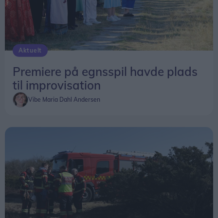
Også Hjørring og Læsø ligger fortsat blandt de
kommuner, hvor den gennemsnitlige afgangstid er
på mere end fem minutter.
Aktuelt
Nye regler trådte i kraft
Premiere på egnsspil havde plads
Frem til 15. oktober 2025 var det et lovkrav, at
til improvisation
førsteudrykningen skulle afgå senest fem minutter
Vibe Maria Dahl Andersen
efter, at alarmen var modtaget.
Det krav er nu afskaffet. Fremover skal
kommunerne i stedet fastsætte lokale mål for den
samlede responstid fra alarm til ankomst på
skadestedet.
Beredskabsstyrelsen understreger dog, at
ændringen først trådte i kraft sidst på året, og at