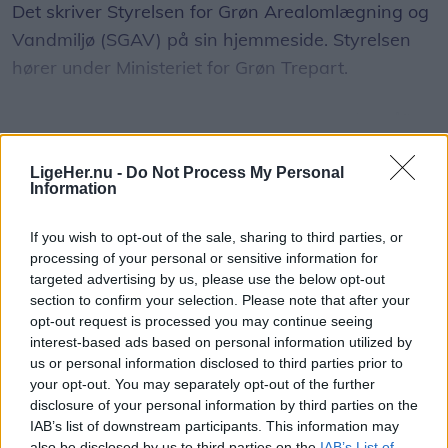
Det skriver Styrelsen for Grøn Arealomlægning og
Vandmiljø (SGAV) på sin hjemmeside. Styrelsen
hører under Ministeriet for Grøn Trepart.
Styrelsen skriver, at en løber fredag "stødte på"
en ulvehvalp og en voksen ulv. Ifølge styrelsen
Vis mere
LigeHer.nu -
Do Not Process My Personal
beskyttede voksenulven sin hvalp ved at vise
Del artikel
Information
tænder og rejse nakkehår.
If you wish to opt-out of the sale, sharing to third parties, or
- Løberen forsøgte at skræmme ulven væk med
processing of your personal or sensitive information for
targeted advertising by us, please use the below opt-out
høje råb, og efter et stykke tid fortrak ulven og
section to confirm your selection. Please note that after your
fulgte efter hvalpen, skriver styrelsen.
opt-out request is processed you may continue seeing
interest-based ads based on personal information utilized by
Ifølge styrelsen har eksperter fra Nationalt Center
us or personal information disclosed to third parties prior to
your opt-out. You may separately opt-out of the further
for Miljø og Energi (DCE) under Aarhus Universitet
disclosure of your personal information by third parties on the
og Naturhistorisk Museum Aarhus vurderet, at
IAB’s list of downstream participants. This information may
situationen ikke var farlig, og at ulvens adfærd
also be disclosed by us to third parties on the
IAB’s List of