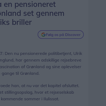
a en pensioneret
ønland set gennem
ks briller
Følg os på Discover
en nu pensionerede politibetjent, Ulrik
inglund, har gennem adskillige rejsebreve
fascination af Grønland og sine oplevelser
 gange til Grønland.
oede han, at nu var det kapitel afsluttet.
t stillingsopslag, hvor et rejseselskab
n kommende sommer i Ilulissat.