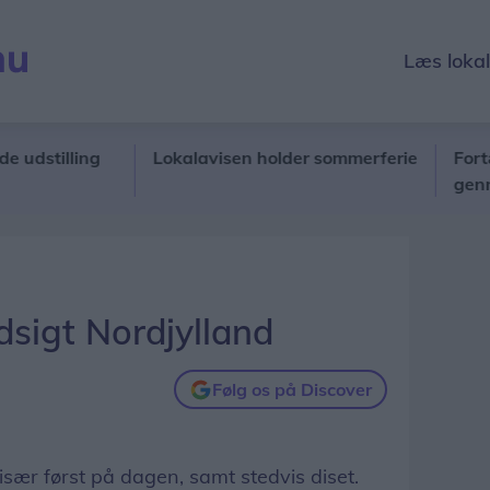
Læs loka
illing
Lokalavisen holder sommerferie
Fortælling
gennem Solv
sigt Nordjylland
Følg os på Discover
især først på dagen, samt stedvis diset.