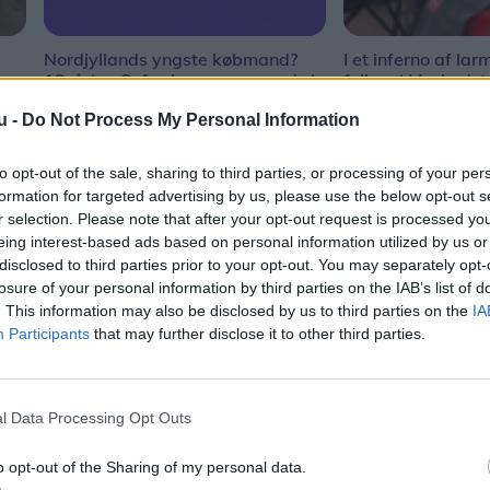
Nordjyllands yngste købmand?
I et inferno af la
12-årige Sofus har succes med sin
folk ro i Markedst
vejbod
u -
Do Not Process My Personal Information
to opt-out of the sale, sharing to third parties, or processing of your per
formation for targeted advertising by us, please use the below opt-out s
r selection. Please note that after your opt-out request is processed y
eing interest-based ads based on personal information utilized by us or
disclosed to third parties prior to your opt-out. You may separately opt-
losure of your personal information by third parties on the IAB’s list of
. This information may also be disclosed by us to third parties on the
IA
Participants
that may further disclose it to other third parties.
l Data Processing Opt Outs
Shopping
o opt-out of the Sharing of my personal data.