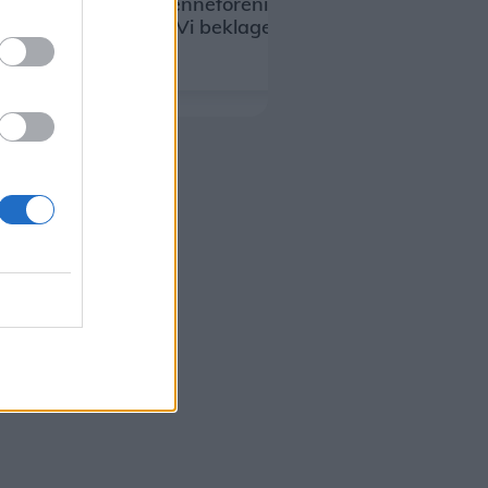
ig
Lokal antenneforening lukker for
signalet: "Vi beklager meget"