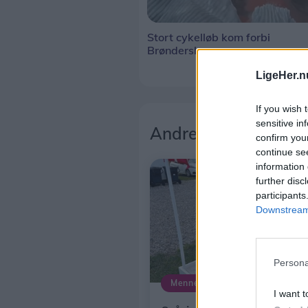
Stort cykelløb kom forbi
Brønderslev
LigeHer.n
If you wish 
sensitive in
Andre læser også
confirm you
continue se
information 
further disc
participants
Downstream 
Persona
Mennesker
I want t