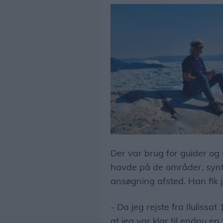
Der var brug for guider og
havde på de områder, synt
ansøgning afsted. Han fik 
- Da jeg rejste fra Ilulissa
at jeg var klar til endnu en