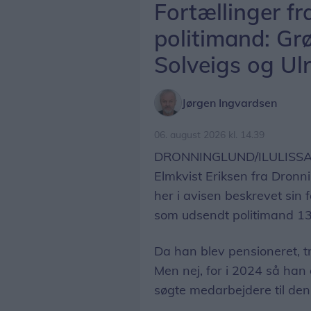
Fortællinger fr
politimand: Gr
Solveigs og Ulri
Jørgen Ingvardsen
06. august 2026 kl. 14.39
DRONNINGLUND/ILULISSAT: D
Elmkvist Eriksen fra Dronn
her i avisen beskrevet sin 
som udsendt politimand 13
Da han blev pensioneret, tr
Men nej, for i 2024 så han e
søgte medarbejdere til de