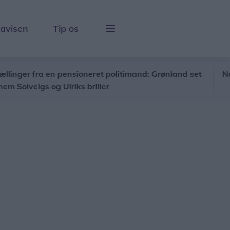
lavisen
Tip os
er fra en pensioneret politimand: Grønland set
Nordjyll
eigs og Ulriks briller