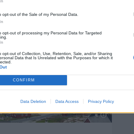
en vejbod: -
I al stilhed har en ny aktør meldt s
In
ele
ind i priskrig på dagligvarer
o opt-out of the Sale of my Personal Data.
In
to opt-out of processing my Personal Data for Targeted
ing.
In
o opt-out of Collection, Use, Retention, Sale, and/or Sharing
ersonal Data that Is Unrelated with the Purposes for which it
lected.
Out
CONFIRM
Data Deletion
Data Access
Privacy Policy