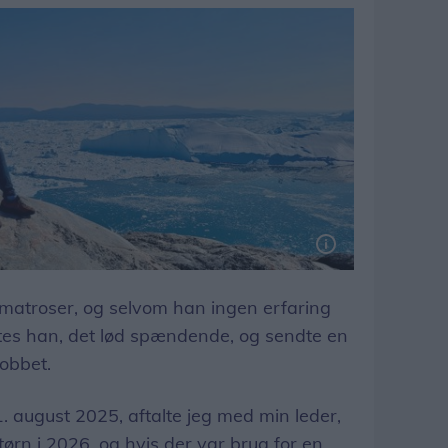
 matroser, og selvom han ingen erfaring
es han, det lød spændende, og sendte en
jobbet.
t 1. august 2025, aftalte jeg med min leder,
 tørn i 2026, og hvis der var brug for en