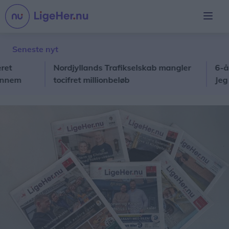
Seneste nyt
Nordjyllands Trafikselskab mangler
6-årige 
m
tocifret millionbeløb
Jeg har 