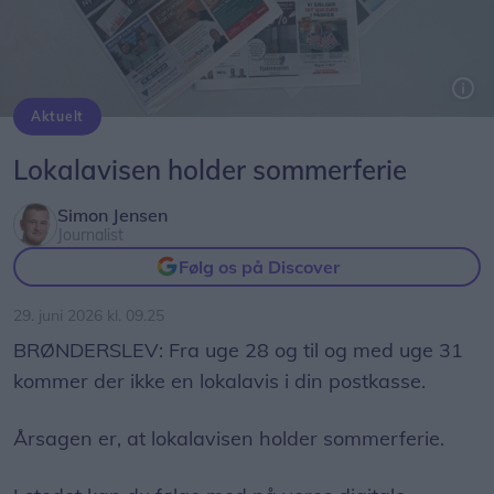
Aktuelt
Lokalavisen udkommer i seks forskellige udgaver: Frederikshavn, Aalborg, Brønderslev, Mariagerfjord, Jammerbugt og Thy-Mors.
Lokalavisen holder sommerferie
Simon Jensen
Journalist
Følg os på Discover
29. juni 2026 kl. 09.25
BRØNDERSLEV: Fra uge 28 og til og med uge 31
kommer der ikke en lokalavis i din postkasse.
Årsagen er, at lokalavisen holder sommerferie.