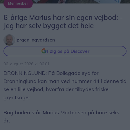
Mennesker
Marius ved sin selvbyggede vejbod på Bollegade syd for Dronninglund.
6-årige Marius har sin egen vejbod: -
Jeg har selv bygget det hele
Jørgen Ingvardsen
Følg os på Discover
06. august 2026 kl. 06.01
DRONNINGLUND: På Bollegade syd for
Dronninglund kan man ved nummer 44 i denne tid
se en lille vejbod, hvorfra der tilbydes friske
grøntsager.
Bag boden står Marius Mortensen på bare seks
år.