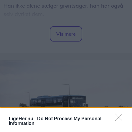
Han ikke alene sælger grøntsager, han har også
selv dyrket dem.
I sine forældres have har han fået sin helt egen
Vis mere
afdeling, hvor han i foråret såede squash,
Del artikel
rødbeder, gulerødder, radiser og salat.
Han har også passet dem omhyggeligt frem til nu,
hvor han hver dag sætter et udvalg til salg i sin
vejbod.
LigeHer.nu -
Do Not Process My Personal
Information