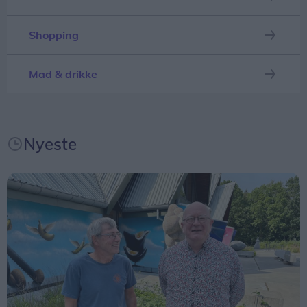
- Ja, jeg har selv bygget det hele, og så er der hjul
på, så den kan spændes efter havetraktoren. Så
Shopping
kan jeg let selv køre den ud til vejen og tilbage. Jeg
har forsøgt at lave tag på den, men det lykkedes
Mad & drikke
ikke.
Nyeste