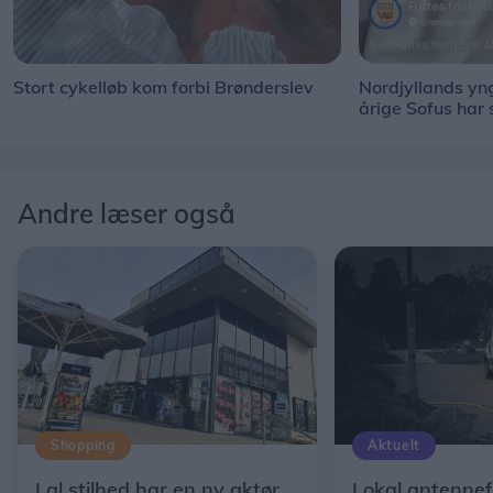
Stort cykelløb kom forbi Brønderslev
Nordjyllands y
årige Sofus har
Andre læser også
Shopping
Aktuelt
I al stilhed har en ny aktør
Lokal antennef