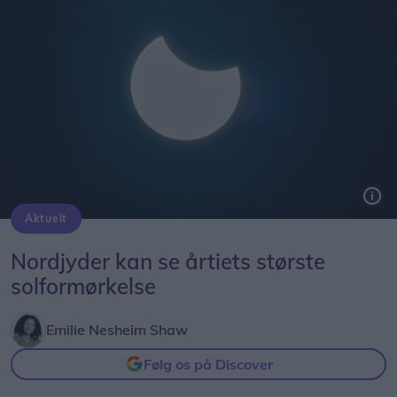
Aktuelt
Solformørkelsen 12. august bliver den mest markante, der kan opleves fra Danmark i mere end 20 år. Billedet her er fra delvis solformørkelse Aalborg 29. marts 2025.
Arkivfoto: Martél Andersen
Nordjyder kan se årtiets største
solformørkelse
Emilie Nesheim Shaw
Følg os på Discover