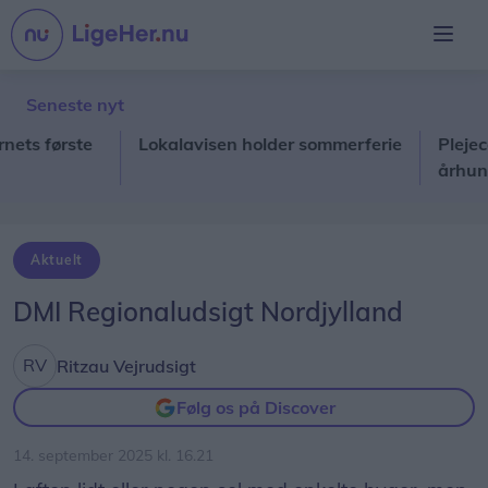
Seneste nyt
 første
Lokalavisen holder sommerferie
Plejecenter
århundre
Aktuelt
DMI Regionaludsigt Nordjylland
Ritzau Vejrudsigt
Følg os på Discover
14. september 2025 kl. 16.21