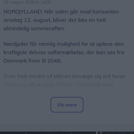
08. august 2026 kl. 14.00
NORDJYLLAND: Når solen går mod horisonten
onsdag 12. august, bliver det ikke en helt
almindelig sommeraften.
Nordjyder får nemlig mulighed for at opleve den
kraftigste delvise solformørkelse, der kan ses fra
Danmark frem til 2048.
Over hele landet vil Månen bevæge sig ind foran
Solen, og afhængigt af hvor i Danmark man
befinder sig, vil op mod 86 procent af Solens skive
være dækket.
Vis mere
Del artikel
Det oplyser sol26 i en pressemeddelelse.
Formørkelsen topper omkring klokken 20.00, kort