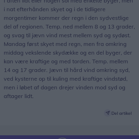
I aften lidt eller nogen sol med enkelte byger, men
i nat efterhånden skyet og i de tidligere
morgentimer kommer der regn i den sydvestlige
del af regionen. Temp. ned mellem 8 og 13 grader,
og svag til jævn vind mest mellem syd og sydøst.
Mandag først skyet med regn, men fra omkring
middag vekslende skydække og en del byger, der
kan være kraftige og med torden. Temp. mellem
14 og 17 grader. Jævn til hård vind omkring syd,
ved kysterne op til kuling med kraftige vindstød,
men i løbet af dagen drejer vinden mod syd og
aftager lidt.
Del artikel