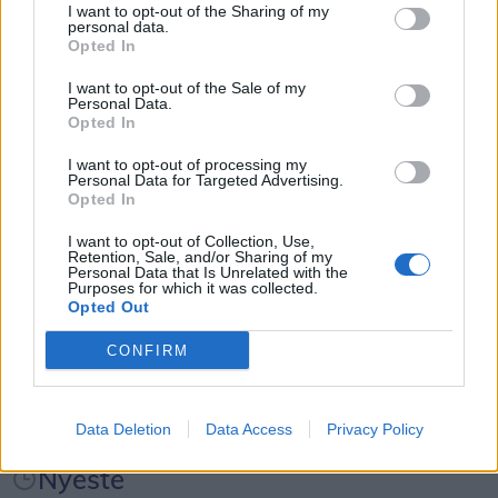
I want to opt-out of the Sharing of my
personal data.
Kategorier
Opted In
- Vi synes, vores medarbejdere fortjener at være
med på en stor dag som barnets første skoledag.
I want to opt-out of the Sale of my
Personal Data.
Events
Derfor er vi glade for at kunne imødekomme
Opted In
ønsket om at være med til at give børnene en god
I want to opt-out of processing my
Aktuelt
start på skolelivet. Vi ønsker at skabe en attraktiv
Personal Data for Targeted Advertising.
Opted In
arbejdsplads og ser løbende på, hvordan vi kan
Overblik over, hvornår solformørkelsen rammer forskellige steder i Nordjylland.
Mennesker
gøre hverdagen lidt nemmere for vores
I want to opt-out of Collection, Use,
Solformørkelse og stjerneskud samme aften
Retention, Sale, and/or Sharing of my
medarbejdere, siger Bo Viktor Andersen,
Personal Data that Is Unrelated with the
Purposes for which it was collected.
Aftenen byder ikke kun på solformørkelsen.
Shopping
landedirektør i JYSK Danmark.
Opted Out
CONFIRM
Samtidig topper meteorsværmen Perseiderne,
Initiativet kommer blandt andet i kølvandet på en
Mad & drikke
som under gode forhold kan sende op mod 150
medarbejdertilfredshedsundersøgelse i februar,
stjerneskud over himlen i timen.
hvor JYSK Danmark opnåede sine hidtil højeste
Data Deletion
Data Access
Privacy Policy
resultater for arbejdsglæde og loyalitet.
Nyeste
Dermed kan nordjyder være heldige at opleve