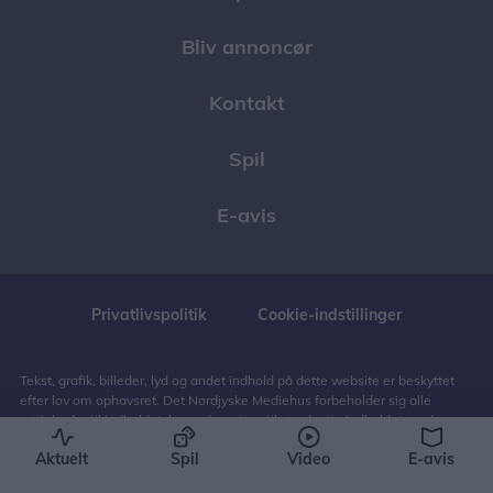
Bliv annoncør
Kontakt
Spil
E-avis
Privatlivspolitik
Cookie-indstillinger
Tekst, grafik, billeder, lyd og andet indhold på dette website er beskyttet
efter lov om ophavsret. Det Nordjyske Mediehus forbeholder sig alle
rettigheder til indholdet, herunder retten til at udnytte indholdet med
henblik på tekst- og datamining, jf. ophavsretslovens § 11 b og DSM-
Aktuelt
Spil
Video
E-avis
direktivets artikel 4.