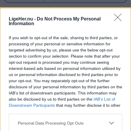
der er astrofysiker og en af initiativtagerne til
08. august 2026 kl. 10.00
Sol26.
LigeHer.nu -
Do Not Process My Personal
NORDJYLLAND: Butiksansatte i JYSK Danmark kan
Information
Herunder får man et overblik over, hvornår
fra i år få fri med løn, når deres barn begynder i 0.
solformørkelsen rammer forskellige steder i
klasse.
If you wish to opt-out of the sale, sharing to third parties, or
Nordjylland.
processing of your personal or sensitive information for
targeted advertising by us, please use the below opt-out
Initiativet skal give medarbejderne mulighed for at
section to confirm your selection. Please note that after your
være til stede på en af familiens største
opt-out request is processed you may continue seeing
mærkedage.
interest-based ads based on personal information utilized by
us or personal information disclosed to third parties prior to
your opt-out. You may separately opt-out of the further
Det skriver JYSK i en pressemeddelelse.
disclosure of your personal information by third parties on the
IAB’s list of downstream participants. This information may
Barnets første skoledag er en særlig milepæl for
also be disclosed by us to third parties on the
IAB’s List of
Downstream Participants
that may further disclose it to other
mange familier. Derfor indfører JYSK Danmark en
Vis mere
third parties.
ny personalegode, som giver butikkernes
Del artikel
medarbejdere fri med løn på dagen, hvor deres
Personal Data Processing Opt Outs
barn starter i skole.