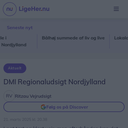
Seneste nyt
Bålhøj summede af liv og live
Lokalavise
djylland
Aktuelt
DMI Regionaludsigt Nordjylland
Ritzau Vejrudsigt
Følg os på Discover
21. marts 2025 kl. 20.38