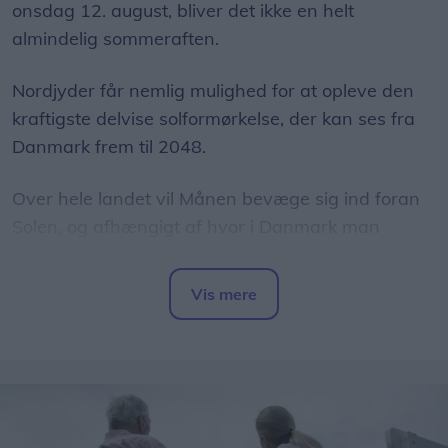
onsdag 12. august, bliver det ikke en helt
almindelig sommeraften.
Nordjyder får nemlig mulighed for at opleve den
kraftigste delvise solformørkelse, der kan ses fra
Danmark frem til 2048.
Over hele landet vil Månen bevæge sig ind foran
Solen, og afhængigt af hvor i Danmark man
befinder sig, vil op mod 86 procent af Solens skive
være dækket.
Vis mere
Del artikel
Det oplyser sol26 i en pressemeddelelse.
Formørkelsen topper omkring klokken 20.00, kort
før solnedgang, hvilket giver gode muligheder for
at opleve fænomenet fra steder med frit udsyn