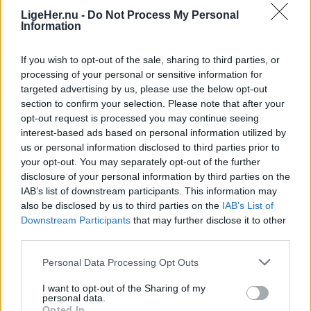
laveste forekomst af demens blandt ældre
LigeHer.nu -
Do Not Process My Personal
borgere i Danmark. Inden for regionen er der dog
Herunder får man et overblik over, hvornår
Information
store forskelle.
solformørkelsen rammer forskellige steder i
If you wish to opt-out of the sale, sharing to third parties, or
Nordjylland.
processing of your personal or sensitive information for
Rebild Kommune har den højeste andel af borgere
targeted advertising by us, please use the below opt-out
med demens, mens Jammerbugt Kommune har
section to confirm your selection. Please note that after your
den laveste.
opt-out request is processed you may continue seeing
interest-based ads based on personal information utilized by
us or personal information disclosed to third parties prior to
Det skriver FOA i en pressemeddelelse.
your opt-out. You may separately opt-out of the further
disclosure of your personal information by third parties on the
Samtidig advarer FOA om, at det stigende antal
IAB’s list of downstream participants. This information may
Vis mere
also be disclosed by us to third parties on the
IAB’s List of
borgere med demens lægger et voksende pres på
Downstream Participants
that may further disclose it to other
Del artikel
ældreplejen.
third parties.
Personal Data Processing Opt Outs
- På landets plejehjem lever omkring to ud af tre
Kategorier
beboere i dag med en demenssygdom. Det stiller
I want to opt-out of the Sharing of my
personal data.
store krav til medarbejderne og udfordrer
Opted In