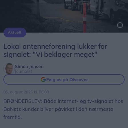
Aktuelt
Både tv- og internetsignal bliver planmæssigt afbrudt ad tre omgange senere i august.
Lokal antenneforening lukker for
signalet: "Vi beklager meget"
Simon Jensen
Journalist
Følg os på Discover
05. august 2026 kl. 06.00
BRØNDERSLEV: Både internet- og tv-signalet hos
BaNets kunder bliver påvirket i den nærmeste
fremtid.