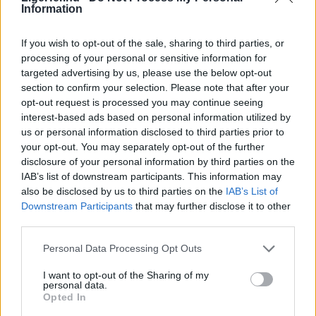
Dronninglund kan man ved nummer 44 i denne tid
Information
se en lille vejbod, hvorfra der tilbydes friske
If you wish to opt-out of the sale, sharing to third parties, or
grøntsager.
processing of your personal or sensitive information for
targeted advertising by us, please use the below opt-out
Bag boden står Marius Mortensen på bare seks
section to confirm your selection. Please note that after your
opt-out request is processed you may continue seeing
år.
interest-based ads based on personal information utilized by
us or personal information disclosed to third parties prior to
Han ikke alene sælger grøntsager, han har også
your opt-out. You may separately opt-out of the further
selv dyrket dem.
disclosure of your personal information by third parties on the
IAB’s list of downstream participants. This information may
also be disclosed by us to third parties on the
IAB’s List of
I sine forældres have har han fået sin helt egen
Downstream Participants
that may further disclose it to other
Vis mere
afdeling, hvor han i foråret såede squash,
third parties.
Del artikel
rødbeder, gulerødder, radiser og salat.
Personal Data Processing Opt Outs
Han har også passet dem omhyggeligt frem til nu,
I want to opt-out of the Sharing of my
Kategorier
personal data.
hvor han hver dag sætter et udvalg til salg i sin
Opted In
vejbod.