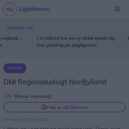
Seneste nyt
bod: -
I al stilhed har en ny aktør meldt sig
Loka
ind i priskrig på dagligvarer
Aktuelt
DMI Regionaludsigt Nordjylland
Ritzau Vejrudsigt
Følg os på Discover
06. marts 2025 kl. 16.46
I aften og i nat tørt og mest klart vejr. Temp. ned