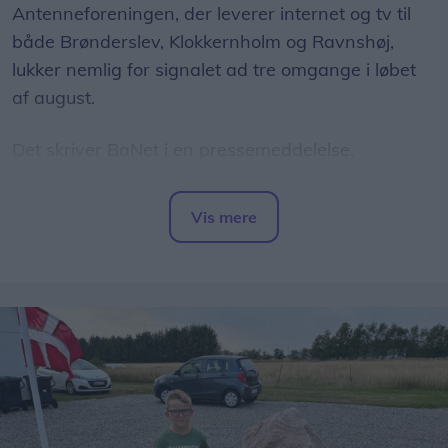
Antenneforeningen, der leverer internet og tv til
både Brønderslev, Klokkernholm og Ravnshøj,
lukker nemlig for signalet ad tre omgange i løbet
af august.
Det skriver BaNet i en pressemeddelelse.
Nedlukningen af signalet sker, fordi BaNet
Vis mere
fraflytter sin adresse på Rasmus Raskvej 1 i
Del artikel
Brønderslev - og i stedet flyttes al teknik ud til
andre placeringer i Brønderslev.
"Signalet vil være helt væk i perioder, så det
berører både tv og Internet - hvilket vi beklager
meget," lyder det i pressemeddelelsen.
Signalet lukkes første gang i området omkring