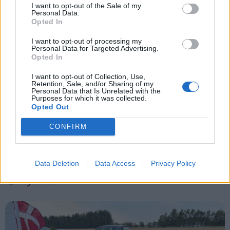
I want to opt-out of the Sale of my
Events
Personal Data.
Opted In
Aktuelt
I want to opt-out of processing my
Personal Data for Targeted Advertising.
Opted In
Mennesker
I want to opt-out of Collection, Use,
Retention, Sale, and/or Sharing of my
Personal Data that Is Unrelated with the
Shopping
Purposes for which it was collected.
Opted Out
Mad & drikke
CONFIRM
Data Deletion
Data Access
Privacy Policy
Nyeste
- Jeg har ikke så meget tilbage, for det meste er
allerede solgt, fortæller han, mens han viser sin