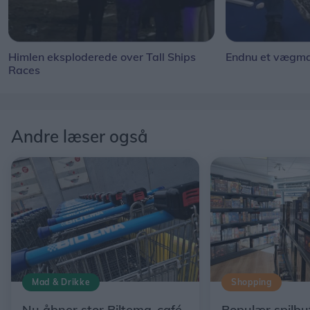
Himlen eksploderede over Tall Ships
Endnu et vægmal
Races
Andre læser også
Mad & Drikke
Shopping
Nu åbner stor Biltema-café
Populær spilbut