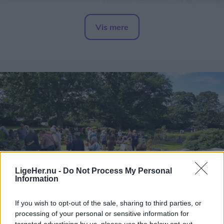
Vis mere
Del artikel
Alle borgere i området bedes søge væk fra røgen,
samt lukke for døre, vinduer og ventilation.
Opdateres...
LigeHer.nu -
Do Not Process My Personal
Information
Aktuelt
Havemarkedet finder sted i Vester Hassing Bypark ved Rolighedsvej, Krogensvej og Fanøevej i Vester Hassing.
If you wish to opt-out of the sale, sharing to third parties, or
processing of your personal or sensitive information for
20 stadeholdere fylder byparken med
targeted advertising by us, please use the below opt-out