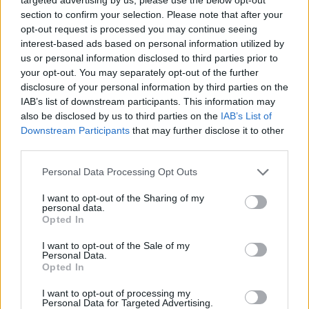
blomster og haveliv
section to confirm your selection. Please note that after your
opt-out request is processed you may continue seeing
interest-based ads based on personal information utilized by
Emilie Nesheim Shaw
us or personal information disclosed to third parties prior to
your opt-out. You may separately opt-out of the further
Følg os på Discover
disclosure of your personal information by third parties on the
IAB’s list of downstream participants. This information may
07. august 2026 kl. 14.00
also be disclosed by us to third parties on the
IAB’s List of
Opdateret kl. 14.17
Downstream Participants
that may further disclose it to other
VESTER HASSING: Drømmer du om nye planter til
third parties.
haven, eller vil du bare nyde et par hyggelige
Personal Data Processing Opt Outs
timer i grønne omgivelser?
I want to opt-out of the Sharing of my
personal data.
Søndag 16. august inviterer Haveselskabet
Opted In
Aalborg i samarbejde med Vester Hassing
I want to opt-out of the Sale of my
Borgerforening til havemarked i byparken i Vester
Personal Data.
Opted In
Hassing.
I want to opt-out of processing my
Personal Data for Targeted Advertising.