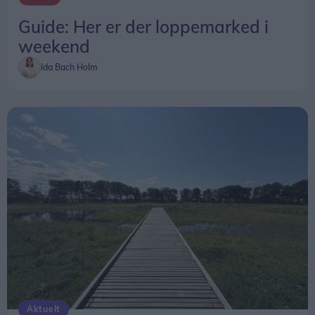
Rolighedsvej/Krogensvej/Fanøevej, 9310 Vodskov
Guide: Her er der loppemarked i
Entré: Gratis
weekend
Ida Bach Holm
Aktuelt