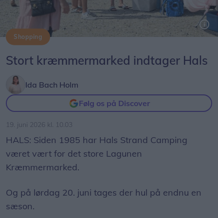
Shopping
Så er der igen udsigt til en sommer med Lagunen Kræmmermarkeder.
Stort kræmmermarked indtager Hals
Ida Bach Holm
Følg os på Discover
19. juni 2026 kl. 10.03
HALS: Siden 1985 har Hals Strand Camping
været vært for det store Lagunen
Kræmmermarked.
Og på lørdag 20. juni tages der hul på endnu en
sæson.