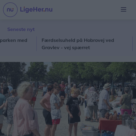
Seneste nyt
en med
Færdselsuheld på Hobrovej ved
Guid
Gravlev - vej spærret
wee