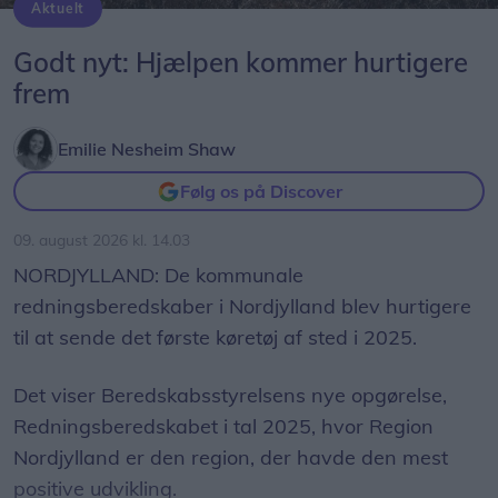
Aktuelt
ved Vestbyen.
Beredskabsstyrelsens nye opgørelse, Redningsberedskabet i tal 2025, viser at Region Nordjylland er den region, der havde den mest positive udvikling.
Godt nyt: Hjælpen kommer hurtigere
Markedsdag på Egholm
frem
Når du har været til loppemarked i Fjordbyen, kan
du med fordel tage færgen over til Egholm.
Emilie Nesheim Shaw
Følg os på Discover
Her afholdes markedsdag ved Regnmildgaard for
tredje år i træk.
09. august 2026 kl. 14.03
NORDJYLLAND: De kommunale
Her står øens beboere klar til at sælge
redningsberedskaber i Nordjylland blev hurtigere
genbrugsguld, og du kan blandt andet forvente at
til at sende det første køretøj af sted i 2025.
finde nips, legetøj, tøj, strik og hjemmelavede
lækkerier.
Det viser Beredskabsstyrelsens nye opgørelse,
Redningsberedskabet i tal 2025, hvor Region
Markedet finder sted klokken 10-16.
Nordjylland er den region, der havde den mest
positive udvikling.
Se også