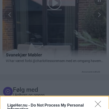
Annonceret indhold
Følg med
i Aalborg og omegn
LigeHer.nu -
Do Not Process My Personal