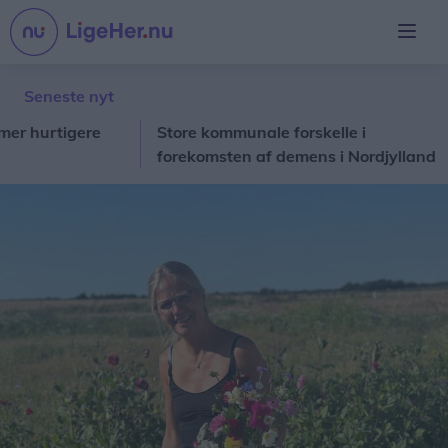
Seneste nyt
tigere
Store kommunale forskelle i
Fri
forekomsten af demens i Nordjylland
giv