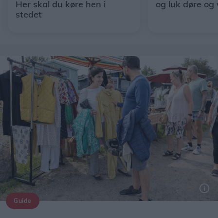
Her skal du køre hen i
og luk døre og
stedet
Guide
Arkivfoto: Lars Pauli