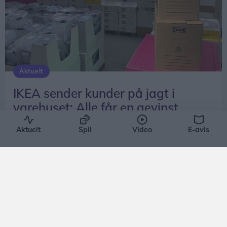
Aktuelt
IKEA sender kunder på jagt i
varehuset: Alle får en gevinst
Frederikke Haandbæk Henriksen
Aktuelt
Spil
Video
E-avis