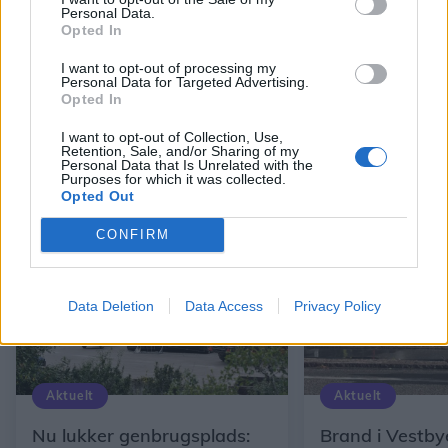
Personal Data.
Opted In
I want to opt-out of processing my
Himlen eksploderede over Tall Ships
Endnu et vægmal
Personal Data for Targeted Advertising.
Races
Opted In
I want to opt-out of Collection, Use,
Retention, Sale, and/or Sharing of my
Personal Data that Is Unrelated with the
Andre læser også
Purposes for which it was collected.
Opted Out
CONFIRM
Data Deletion
Data Access
Privacy Policy
Aktuelt
Aktuelt
Nu lukker genbrugsplads:
Brand i Vestby