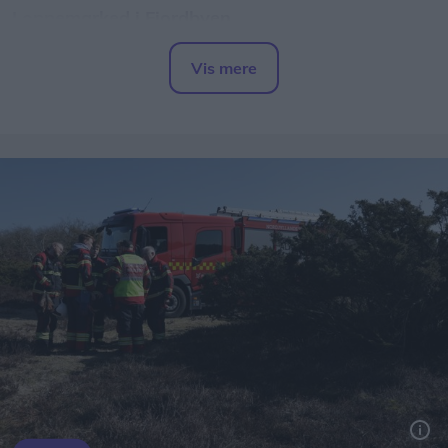
Loppemarked i Fjordbyen
Traditionen tro forvandles Fjordbyen den anden
Vis mere
lørdag i august til et stort og hyggeligt
Del artikel
loppemarked.
Her kan du købe andres guld fra gemmerne, og du
kan også sælge dit eget.
Alle kan nemlig frit opstille salgsboder - såfremt at
genstande efterfølgende fjernes fra Fjordbyen, og
der ryddes op ved den pågældende stand.
Læs mere om regler og information om opstilling
af boder
her
.
Markedet finder sted klokken 10-16 i Fjordbyen