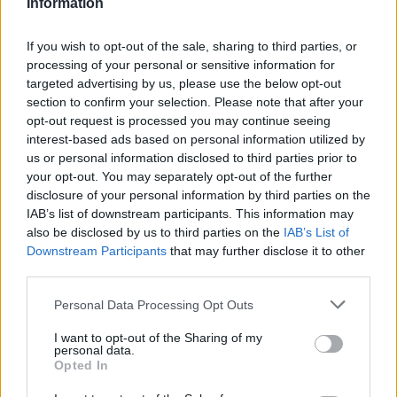
Information
God loppejagt.
If you wish to opt-out of the sale, sharing to third parties, or
processing of your personal or sensitive information for
Loppemarked i Fjordbyen
targeted advertising by us, please use the below opt-out
Traditionen tro forvandles Fjordbyen den anden
section to confirm your selection. Please note that after your
Vis mere
opt-out request is processed you may continue seeing
lørdag i august til et stort og hyggeligt
Del artikel
interest-based ads based on personal information utilized by
loppemarked.
us or personal information disclosed to third parties prior to
your opt-out. You may separately opt-out of the further
disclosure of your personal information by third parties on the
Her kan du købe andres guld fra gemmerne, og du
IAB’s list of downstream participants. This information may
kan også sælge dit eget.
also be disclosed by us to third parties on the
IAB’s List of
Downstream Participants
that may further disclose it to other
Alle kan nemlig frit opstille salgsboder - såfremt at
third parties.
genstande efterfølgende fjernes fra Fjordbyen, og
Personal Data Processing Opt Outs
der ryddes op ved den pågældende stand.
I want to opt-out of the Sharing of my
personal data.
Læs mere om regler og information om opstilling
Opted In
af boder
her
.