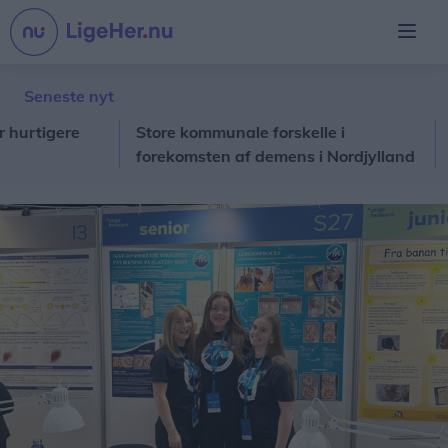
Seneste nyt
igere
Store kommunale forskelle i
Frivi
forekomsten af demens i Nordjylland
giver