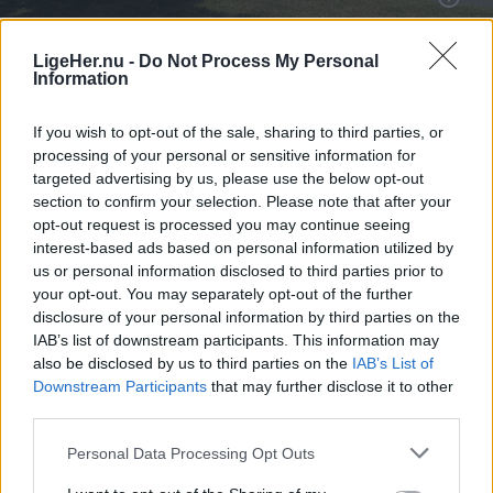
Foruden kulturhuset huser lokalerne også et erhvervsnetværk og et stort vinhotel.
LigeHer.nu -
Do Not Process My Personal
- Hvis vi om nogle år kan se tilbage og sige, at
Information
huset er blevet et naturligt samlingspunkt for
byen, så har vi nået det, vi drømte om. Ikke fordi vi
If you wish to opt-out of the sale, sharing to third parties, or
selv har skabt det hele, men fordi mange
processing of your personal or sensitive information for
targeted advertising by us, please use the below opt-out
mennesker har haft lyst til at være med, siger
section to confirm your selection. Please note that after your
Kristian Højmark-Breiner.
opt-out request is processed you may continue seeing
interest-based ads based on personal information utilized by
us or personal information disclosed to third parties prior to
Foruden kulturhuset kommer Gasa-bygningen
your opt-out. You may separately opt-out of the further
også til at rumme et erhvervsnetværk og et stort
disclosure of your personal information by third parties on the
vinhotel.
IAB’s list of downstream participants. This information may
also be disclosed by us to third parties on the
IAB’s List of
Downstream Participants
that may further disclose it to other
Del artikel
third parties.
Personal Data Processing Opt Outs