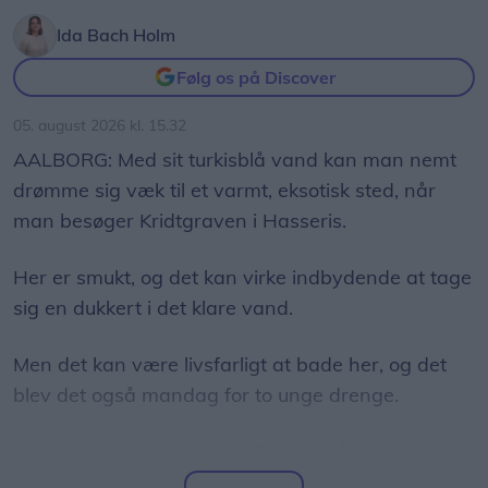
ejendomsmæglerfirmaet Thorkild Kristensen i en
Ida Bach Holm
uge, og ifølge ejendomsmægler Andreas
Uhrenholt Christensen har interessen været
Følg os på Discover
overraskende stor.
05. august 2026 kl. 15.32
- Vi havde håbet på, at vi kunne fange nogle
AALBORG: Med sit turkisblå vand kan man nemt
interesserede kunder til en unik ejendom, men
drømme sig væk til et varmt, eksotisk sted, når
havde aldrig turdet håbe på, at opmærksomheden
man besøger Kridtgraven i Hasseris.
ville tage sådan om sig, skriver Andreas Uhrenholt
Her er smukt, og det kan virke indbydende at tage
Christensen i en mail.
sig en dukkert i det klare vand.
Men det kan være livsfarligt at bade her, og det
blev det også mandag for to unge drenge.
Den dramatiske oplevelse fik øjenvidnet Maria
Ernst Bøgedal til at dele en klar opfordring på