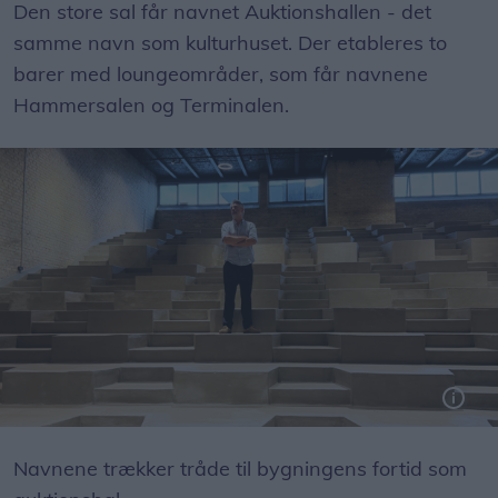
Den store sal får navnet Auktionshallen - det
samme navn som kulturhuset. Der etableres to
barer med loungeområder, som får navnene
Hammersalen og Terminalen.
I gamle dage stod folk klar i båse på niveauerne for at byde på auktionen. Til september åbner salen op for kulturarrangementer.
Navnene trækker tråde til bygningens fortid som