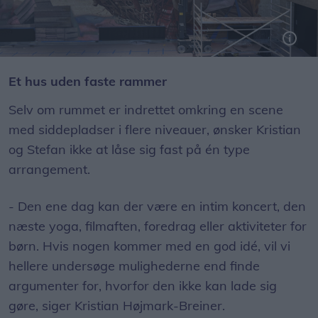
Den anerkendte hollandske kunstnerduo Telmo Miel står bag gavlmaleriet. Kunstnerduoen består af Telmo Pieper og Miel Krutzmann.
Et hus uden faste rammer
Selv om rummet er indrettet omkring en scene
med siddepladser i flere niveauer, ønsker Kristian
og Stefan ikke at låse sig fast på én type
arrangement.
- Den ene dag kan der være en intim koncert, den
næste yoga, filmaften, foredrag eller aktiviteter for
børn. Hvis nogen kommer med en god idé, vil vi
hellere undersøge mulighederne end finde
argumenter for, hvorfor den ikke kan lade sig
gøre, siger Kristian Højmark-Breiner.