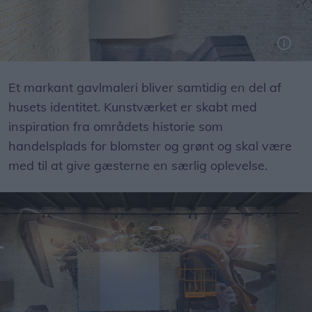
På balkonen stod auktionslederen klar til at lade hammeren falde.
Et markant gavlmaleri bliver samtidig en del af
husets identitet. Kunstværket er skabt med
inspiration fra områdets historie som
handelsplads for blomster og grønt og skal være
med til at give gæsterne en særlig oplevelse.