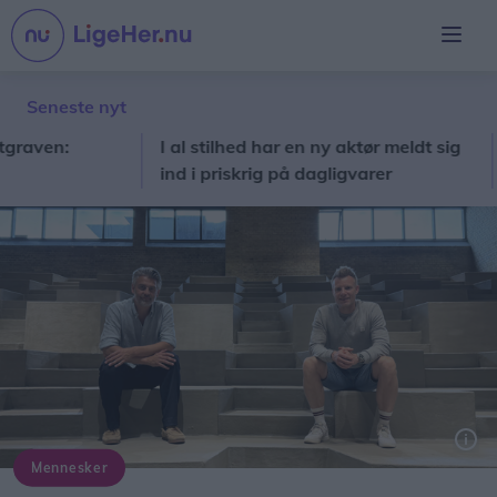
Seneste nyt
:
I al stilhed har en ny aktør meldt sig
Louis
ind i priskrig på dagligvarer
keram
Mennesker
Kristian og Stefan vil skabe et samlingspunkt, hvor alle kan komme.