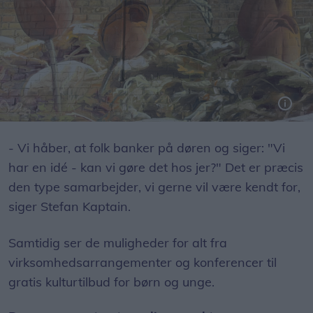
Der blev solgt blomster i auktionshallen, nu blomstrer de på endevæggen.
- Vi håber, at folk banker på døren og siger: "Vi
har en idé - kan vi gøre det hos jer?" Det er præcis
den type samarbejder, vi gerne vil være kendt for,
siger Stefan Kaptain.
Samtidig ser de muligheder for alt fra
virksomhedsarrangementer og konferencer til
gratis kulturtilbud for børn og unge.