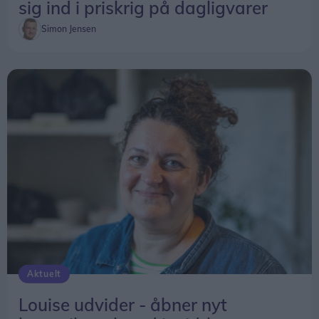
sig ind i priskrig på dagligvarer
Fraråder badning
Vi har tidligere besøgt Peter Hvid og fået en
Simon Jensen
rundvisning i Casa del Renaissance. Se herunder.
Også Aalborg Kommune fraråder badning i
Kridtgraven.
Aktuelt
Louise udvider - åbner nyt