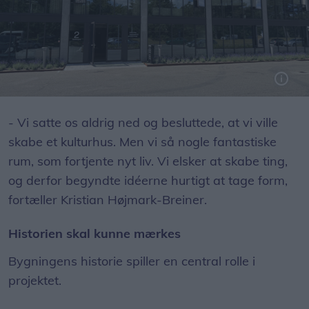
Det nye kulturhus ligger på Gøteborgvej 2 i den gamle Gasa-bygning.
- Vi satte os aldrig ned og besluttede, at vi ville
skabe et kulturhus. Men vi så nogle fantastiske
rum, som fortjente nyt liv. Vi elsker at skabe ting,
og derfor begyndte idéerne hurtigt at tage form,
fortæller Kristian Højmark-Breiner.
Historien skal kunne mærkes
Bygningens historie spiller en central rolle i
projektet.