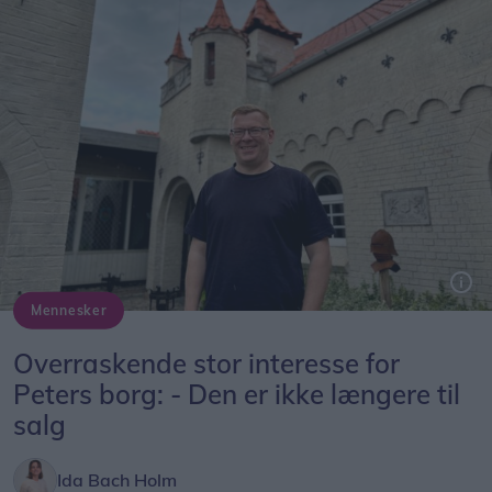
Mennesker
Peter Hvid har siden 2005 forvandlet et ganske almindeligt parcelhus til en borg.
Overraskende stor interesse for
Peters borg: - Den er ikke længere til
salg
Ida Bach Holm