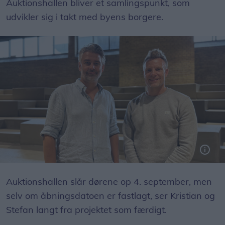
Auktionshallen bliver et samlingspunkt, som
udvikler sig i takt med byens borgere.
Kristian og Stefan ejer Steka Bolig - nu har de kastet sig over kulturhuset Auktionshallen.
Auktionshallen slår dørene op 4. september, men
selv om åbningsdatoen er fastlagt, ser Kristian og
Stefan langt fra projektet som færdigt.