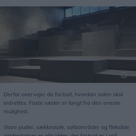
Den gamle auktionshal er blevet restaureret. Nu skal den danne rammerne for et nyt kulturhus i Skalborg.
Foto: Emilie Nesheim Shaw
Derfor overvejer de fortsat, hvordan salen skal
indrettes. Faste sæder er langt fra den eneste
mulighed.
Store puder, sækkestole, sofaområder og fleksible
siddepladser er alle idéer, der fortsat er i spil.