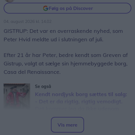
Følg os på Discover
04. august 2026 kl. 14.02
GISTRUP: Det var en overraskende nyhed, som
Peter Hvid meldte ud i slutningen af juli.
Efter 21 år har Peter, bedre kendt som Greven af
Gistrup, valgt at sælge sin hjemmebyggede borg,
Casa del Renaissance.
Se også
Kendt nordjysk borg sættes til salg:
- Det er da rigtig, rigtig vemodigt.
Det kommer jeg da ikke udenom
Den udmelding blev mødt med skeptiske
Vis mere
kommentarer såsom:
Del artikel