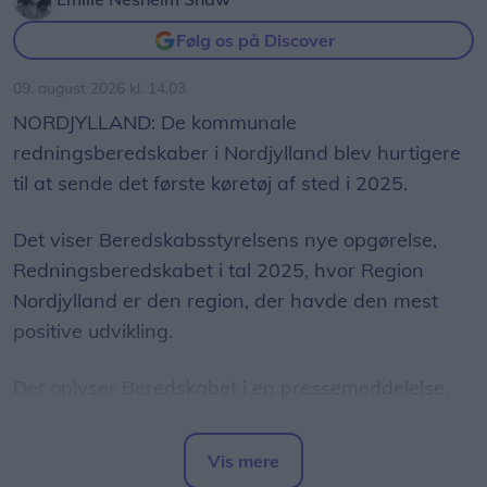
nysgerrighed på naturvidenskab, siger Tina Ibsen,
Følg os på Discover
der er astrofysiker og en af initiativtagerne til
Sol26.
09. august 2026 kl. 14.03
NORDJYLLAND: De kommunale
Herunder får man et overblik over, hvornår
redningsberedskaber i Nordjylland blev hurtigere
solformørkelsen rammer forskellige steder i
til at sende det første køretøj af sted i 2025.
Nordjylland.
Det viser Beredskabsstyrelsens nye opgørelse,
Redningsberedskabet i tal 2025, hvor Region
Nordjylland er den region, der havde den mest
positive udvikling.
Det oplyser Beredskabet i en pressemeddelelse.
Den gennemsnitlige afgangstid faldt fra 3
Vis mere
minutter og 36 sekunder i 2024 til 3 minutter og