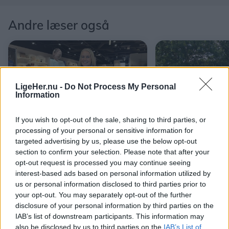
Andre læser også
LigeHer.nu -
Do Not Process My Personal
Information
If you wish to opt-out of the sale, sharing to third parties, or
processing of your personal or sensitive information for
Aktuelt
Aktuelt
targeted advertising by us, please use the below opt-out
Stor kæde giver fri på
20 stadeholder
section to confirm your selection. Please note that after your
barnets første skoledag
byparken med 
opt-out request is processed you may continue seeing
haveliv
interest-based ads based on personal information utilized by
us or personal information disclosed to third parties prior to
your opt-out. You may separately opt-out of the further
disclosure of your personal information by third parties on the
IAB’s list of downstream participants. This information may
also be disclosed by us to third parties on the
IAB’s List of