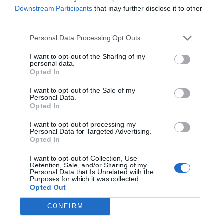
Downstream Participants
that may further disclose it to other
third parties.
Personal Data Processing Opt Outs
I want to opt-out of the Sharing of my
personal data.
Opted In
I want to opt-out of the Sale of my
Personal Data.
Opted In
I want to opt-out of processing my
Personal Data for Targeted Advertising.
Aktuelt
Opted In
Solformørkelsen 12. august bliver den mest markante, der kan opleves fra Danmark i mere end 20 år. Billedet her er fra delvis solformørkelse Aalborg 29. marts 2025.
Arkivfoto: Martél Andersen
Nordjyder kan se årtiets største
I want to opt-out of Collection, Use,
Retention, Sale, and/or Sharing of my
solformørkelse
Personal Data that Is Unrelated with the
Purposes for which it was collected.
Opted Out
Emilie Nesheim Shaw
CONFIRM
Følg os på Discover