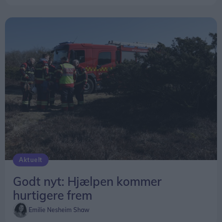
Det krav er nu afskaffet. Fremover skal
kommunerne i stedet fastsætte lokale mål for den
samlede responstid fra alarm til ankomst på
skadestedet.
Beredskabsstyrelsen understreger dog, at
ændringen først trådte i kraft sidst på året, og at
tallene for 2025 derfor ikke kan bruges til at
vurdere, om de nye regler har haft betydning for
afgangstiderne.
Aktuelt
Godt nyt: Hjælpen kommer
hurtigere frem
Emilie Nesheim Shaw