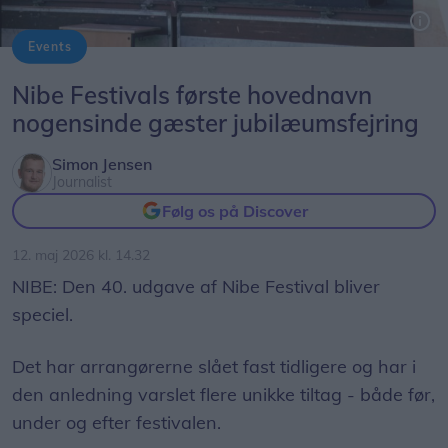
Events
The Bats vender tilbage til Nibe Festival 40 år efter at de var hovednavn på den første festival i byen.
Arkivfoto: The Bats
Nibe Festivals første hovednavn
nogensinde gæster jubilæumsfejring
Simon Jensen
Journalist
Følg os på Discover
12. maj 2026 kl. 14.32
NIBE: Den 40. udgave af Nibe Festival bliver
speciel.
Det har arrangørerne slået fast tidligere og har i
den anledning varslet flere unikke tiltag - både før,
under og efter festivalen.