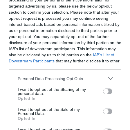
processing of your personal or sensitive information for
Lukningen skyldes, at Aalborg Kommune lægger
targeted advertising by us, please use the below opt-out
ny asfalt på hovedvejen ind til genbrugspladsen
section to confirm your selection. Please note that after your
opt-out request is processed you may continue seeing
som led i et større vejarbejde på Over Kæret og i
interest-based ads based on personal information utilized by
krydset ved Th. Sauers Vej.
us or personal information disclosed to third parties prior to
Vis mere
your opt-out. You may separately opt-out of the further
Del artikel
disclosure of your personal information by third parties on the
Mens genbrugspladsen er lukket, henvises
IAB’s list of downstream participants. This information may
besøgende til området andre pladser.
also be disclosed by us to third parties on the
IAB’s List of
Downstream Participants
that may further disclose it to other
Sundsholmen Genbrugsplads, Nørresundby, som
third parties.
har adressen Sundsholmen 20, 9400
Personal Data Processing Opt Outs
Nørresundby.
I want to opt-out of the Sharing of my
personal data.
Åbningstiderne er mandag til fredag kl. 10.00-
Opted In
18.00 og lørdag samt søndag kl. 08.00-18.00.
I want to opt-out of the Sale of my
Personal Data.
Opted In
Storvorde Genbrugsplads, der har adressen
Engvej 26, 9280 Storvorde.
I want to opt-out of processing my