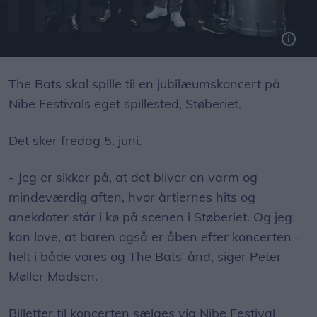
The Bats vender tilbage til Nibe Festival 40 år efter at de var hovednavn på den første festival i byen.
The Bats skal spille til en jubilæumskoncert på
Nibe Festivals eget spillested, Støberiet.
Det sker fredag 5. juni.
- Jeg er sikker på, at det bliver en varm og
mindeværdig aften, hvor årtiernes hits og
anekdoter står i kø på scenen i Støberiet. Og jeg
kan love, at baren også er åben efter koncerten -
helt i både vores og The Bats’ ånd, siger Peter
Møller Madsen.
Billetter til koncerten sælges via Nibe Festival