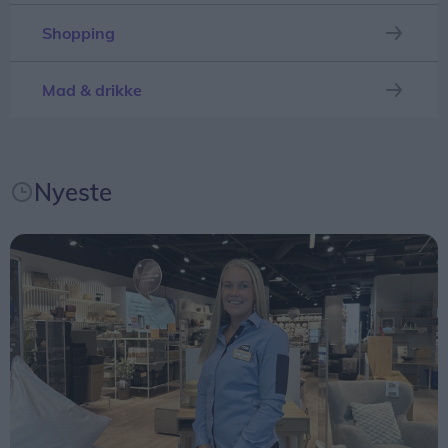
medarbejdere, siger Bo Viktor Andersen,
Shopping
landedirektør i JYSK Danmark.
Initiativet kommer blandt andet i kølvandet på en
Mad & drikke
medarbejdertilfredshedsundersøgelse i februar,
hvor JYSK Danmark opnåede sine hidtil højeste
resultater for arbejdsglæde og loyalitet.
Nyeste
- Vi har haft flotte målinger i mange år, men det
er første gang, vi scorer så højt. Vi vil fortsat
udvikle os som arbejdsplads og skabe initiativer,
der gør en positiv forskel for medarbejderne – som
for eksempel fri på barnets første skoledag, siger
Bo Viktor Andersen.
En vigtig dag for familien