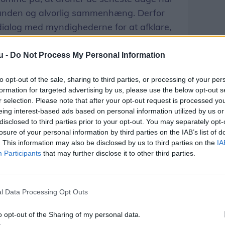
t anden og alvorlig sammenhæng. Derfor
 dialog med myndighederne for at afklare,
dning til ændringer hos Fårup
ke, og vi glæder os over at kunne afslutte
u -
Do Not Process My Personal Information
show, siger Niels Jørgen Jensen.
to opt-out of the sale, sharing to third parties, or processing of your per
formation for targeted advertising by us, please use the below opt-out s
ver aften fra den 10.-18. oktober. Fårup
r selection. Please note that after your opt-out request is processed y
ehold for aflysning, såfremt
eing interest-based ads based on personal information utilized by us or
disclosed to third parties prior to your opt-out. You may separately opt-
droneforbud udvides til at omfatte
losure of your personal information by third parties on the IAB’s list of
. This information may also be disclosed by us to third parties on the
IA
Participants
that may further disclose it to other third parties.
Del artikel
l Data Processing Opt Outs
o opt-out of the Sharing of my personal data.