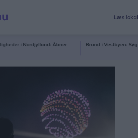
Læs loka
r i Nordjylland: Åbner
Brand i Vestbyen: Søg væk og