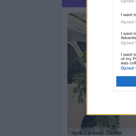
Opted 
I want t
Opted 
I want 
Advertis
Opted 
I want t
of my P
was col
Opted 