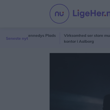
 John F. Kennedys Plads
Virksomhed ser store mulighede
Seneste nyt
kontor i Aalborg