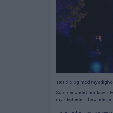
Planlægningen af droneshowet i Fårup Sommerland som kulmination på parkens 50-års 
Tæt dialog med myndighe
Sommerlandet har løbende 
myndigheder i forbindelse
- Vi er naturligvis opmær