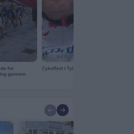
de for
Cykelfest i Tylstrup
Tall
ning gennem
gan