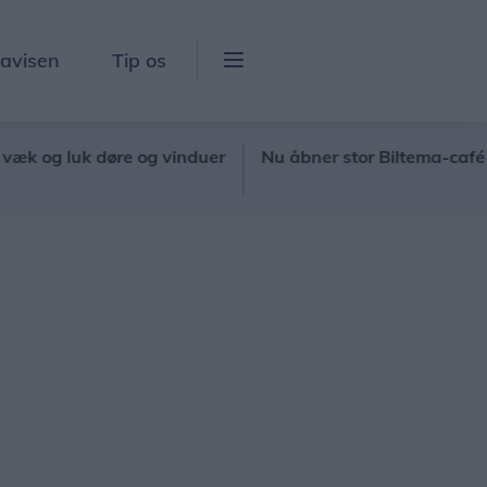
lavisen
Tip os
 luk døre og vinduer
Nu åbner stor Biltema-café
No