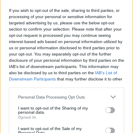
Opdateres...
If you wish to opt-out of the sale, sharing to third parties, or
processing of your personal or sensitive information for
targeted advertising by us, please use the below opt-out
section to confirm your selection. Please note that after your
opt-out request is processed you may continue seeing
interest-based ads based on personal information utilized by
us or personal information disclosed to third parties prior to
Mad & Drikke
your opt-out. You may separately opt-out of the further
Arkivfoto: Simon Jensen
disclosure of your personal information by third parties on the
Nu åbner stor Biltema-café
IAB’s list of downstream participants. This information may
also be disclosed by us to third parties on the
IAB’s List of
Downstream Participants
that may further disclose it to other
Ida Bach Holm
third parties.
Følg os på Discover
Personal Data Processing Opt Outs
06. august 2026 kl. 09.01
I want to opt-out of the Sharing of my
personal data.
AALBORG: Du kan få bilgrej, cykeludstyr,
Opted In
haveredskaber - og nu kan du snart også nyde et
I want to opt-out of the Sale of my
lækkert måltid, når du besøger Biltema i Aalborg.
Personal Data.