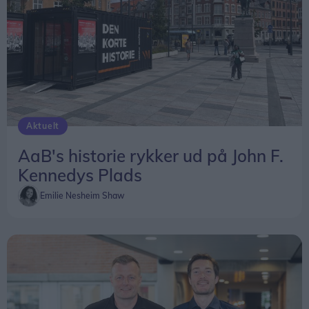
Det endelige program for åbningsdagen er endnu
ikke offentliggjort.
Biltema holder til på adressen Stenbukken 21 i
Skalborg.
Aktuelt
AaB's historie rykker ud på John F.
Kennedys Plads
Emilie Nesheim Shaw