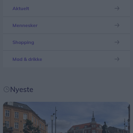
Aktuelt
Mennesker
Shopping
Mad & drikke
Nyeste
Det bliver en dag med konkurrencer, sjov og gode
tilbud, skriver de.