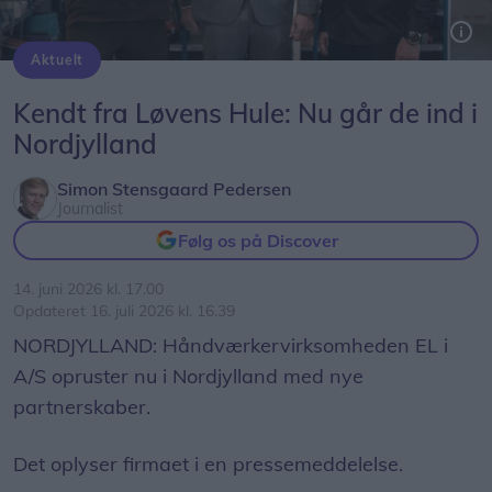
Aktuelt
Løve Morten Larsen (i midten) valgte at gå ind i EL i A/S, der er stiftet af Elias Grøftholdt Tychsen (h).
Kendt fra Løvens Hule: Nu går de ind i
Nordjylland
Simon Stensgaard Pedersen
Journalist
Følg os på Discover
14. juni 2026 kl. 17.00
Opdateret 16. juli 2026 kl. 16.39
NORDJYLLAND: Håndværkervirksomheden EL i
A/S opruster nu i Nordjylland med nye
partnerskaber.
Det oplyser firmaet i en pressemeddelelse.