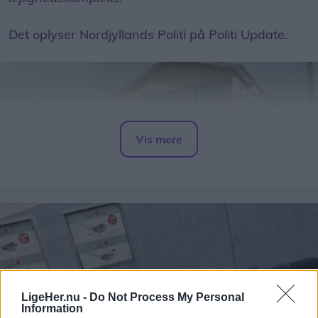
Det oplyser Nordjyllands Politi på Politi Update.
Vis mere
Del artikel
Alle borgere i området bedes søge væk fra røgen,
samt lukke for døre, vinduer og ventilation.
LigeHer.nu -
Do Not Process My Personal
Information