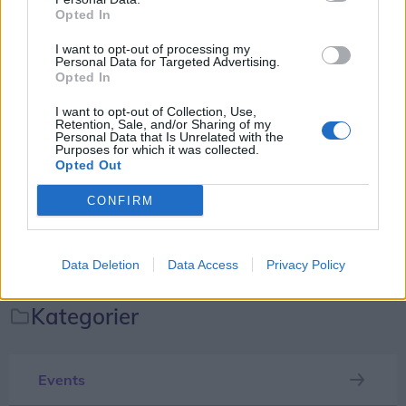
Opted In
For lørdag 22. august åbner detailkæden sin store
I want to opt-out of processing my
Personal Data for Targeted Advertising.
café i City Syd.
Opted In
Det afslører Biltema i et
Facebook-opslag
.
I want to opt-out of Collection, Use,
Retention, Sale, and/or Sharing of my
Personal Data that Is Unrelated with the
Purposes for which it was collected.
Opted Out
CONFIRM
Vis mere
Del artikel
Data Deletion
Data Access
Privacy Policy
Kategorier
Events