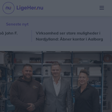
Seneste nyt
n F.
Virksomhed ser store muligheder i
Bra
Nordjylland: Åbner kontor i Aalborg
dør