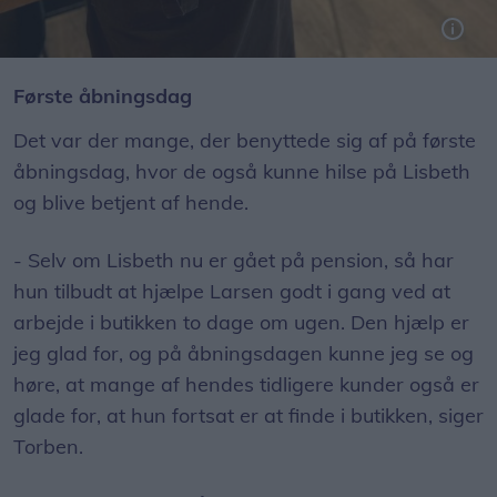
Lisbeth Overgaard fortsætter hos Larsen, hvor hun vil betjene kunderne to dage i ugen.
Første åbningsdag
Det var der mange, der benyttede sig af på første
åbningsdag, hvor de også kunne hilse på Lisbeth
og blive betjent af hende.
- Selv om Lisbeth nu er gået på pension, så har
hun tilbudt at hjælpe Larsen godt i gang ved at
arbejde i butikken to dage om ugen. Den hjælp er
jeg glad for, og på åbningsdagen kunne jeg se og
høre, at mange af hendes tidligere kunder også er
glade for, at hun fortsat er at finde i butikken, siger
Torben.