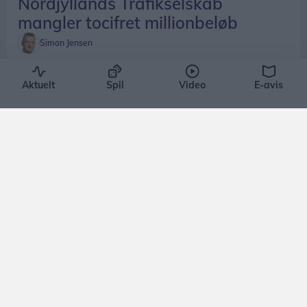
Nordjyllands Trafikselskab
mangler tocifret millionbeløb
Simon Jensen
Aktuelt
Spil
Video
E-avis
Aktuelt