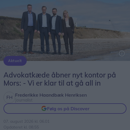
Helt konkret kan de manglende millioner medføre,
at nogle ruter må sløjfes helt - mens andre ruter
måske får færre afgange, skriver mediet.
Aktuelt
De fire partnere i Advodan Thisted åbner kontor i Nykøbing Mors efter flere opfordringer fra lokale kunder.
PR-foto: Bertel Bolt
Advokatkæde åbner nyt kontor på
Mors: - Vi er klar til at gå all in
Frederikke Haandbæk Henriksen
Journalist
Følg os på Discover
07. august 2026 kl. 06.01
Opdateret kl. 08.55