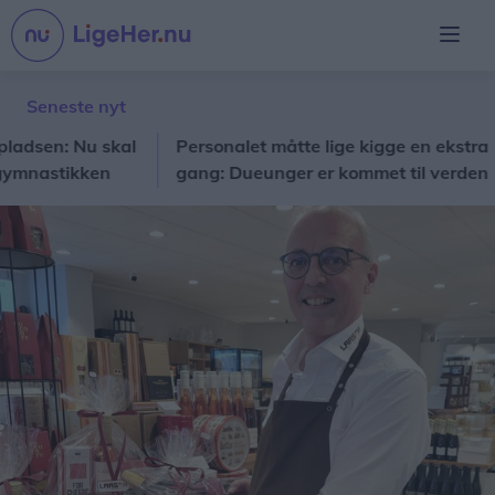
Seneste nyt
en: Nu skal
Personalet måtte lige kigge en ekstra
T
astikken
gang: Dueunger er kommet til verden
h
på hospitalet
de