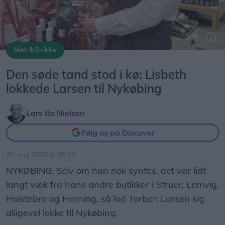
Mad & Drikke
Indehaver Torben Larsen er glad for, at han blev lokket til at åbne en Larsen i Nykøbing.
Den søde tand stod i kø: Lisbeth
lokkede Larsen til Nykøbing
Lars Bo Nielsen
Følg os på Discover
30. maj 2026 kl. 08.02
NYKØBING: Selv om han nok syntes, det var lidt
langt væk fra hans andre butikker i Struer, Lemvig,
Holstebro og Herning, så lod Torben Larsen sig
alligevel lokke til Nykøbing.