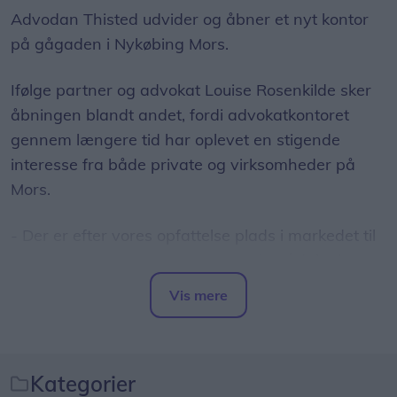
Advodan Thisted udvider og åbner et nyt kontor
på gågaden i Nykøbing Mors.
Ifølge partner og advokat Louise Rosenkilde sker
åbningen blandt andet, fordi advokatkontoret
gennem længere tid har oplevet en stigende
interesse fra både private og virksomheder på
Mors.
- Der er efter vores opfattelse plads i markedet til
kompetent erhvervs- og privatretlig rådgivning,
som tilbydes af Advodan. Derudover ønsker vi at
Vis mere
komme tættere på både nuværende og nye
Del artikel
kunder på Mors, siger Louise Rosenkilde.
Advodan Thisted har desuden fået flere direkte
Kategorier