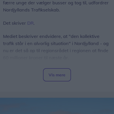
færre unge der vælger busser og tog til, udfordrer
Nordjyllands Trafikselskab.
Det skriver
DR
.
Mediet beskriver endvidere, at "den kollektive
trafik står i en alvorlig situation" i Nordjylland - og
nu er det så op til regionsrådet i regionen at finde
60 millioner kroner til næste år.
- Det er et svimlende beløb, indleder
Vis mere
regionsrådsmedlem Susanne Flydtkjær, inden hun
Del artikel
tilføjer:
- Jeg frygter især, at vi må reducere eller lukke
afgange i landdistrikterne, hvor folk er afhængige
af busserne for at komme på arbejde.