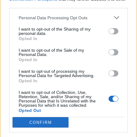
third parties.
Kategorier
Personal Data Processing Opt Outs
I want to opt-out of the Sharing of my
personal data.
Opted In
Events
I want to opt-out of the Sale of my
Personal Data.
Aktuelt
Opted In
I want to opt-out of processing my
Mennesker
Personal Data for Targeted Advertising.
Foto: Ole Iversen
Opted In
På den udlagte airtrack og med en minitrampolin
Shopping
I want to opt-out of Collection, Use,
Retention, Sale, and/or Sharing of my
som afsæt sendte gymnasterne sig højt op i luften
Personal Data that Is Unrelated with the
Purposes for which it was collected.
med dobbelt- og tredobbelte forlæns saltoer,
Mad & drikke
Opted Out
baglæns saltoer med skruer, flikflak og andre
CONFIRM
avancerede spring fra den øverste tekniske hylde.