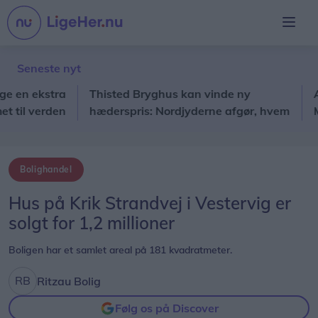
Seneste nyt
n ekstra
Thisted Bryghus kan vinde ny
Advok
l verden
hæderspris: Nordjyderne afgør, hvem
Mors: 
der går videre
Bolighandel
Hus på Krik Strandvej i Vestervig er
solgt for 1,2 millioner
Boligen har et samlet areal på 181 kvadratmeter.
Ritzau Bolig
Følg os på Discover