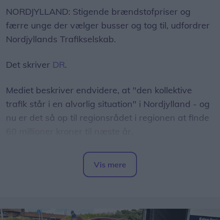
NORDJYLLAND: Stigende brændstofpriser og
færre unge der vælger busser og tog til, udfordrer
Nordjyllands Trafikselskab.
Det skriver
DR
.
Mediet beskriver endvidere, at "den kollektive
trafik står i en alvorlig situation" i Nordjylland - og
nu er det så op til regionsrådet i regionen at finde
60 millioner kroner til næste år.
- Det er et svimlende beløb, indleder
Vis mere
regionsrådsmedlem Susanne Flydtkjær, inden hun
Del artikel
tilføjer:
- Jeg frygter især, at vi må reducere eller lukke