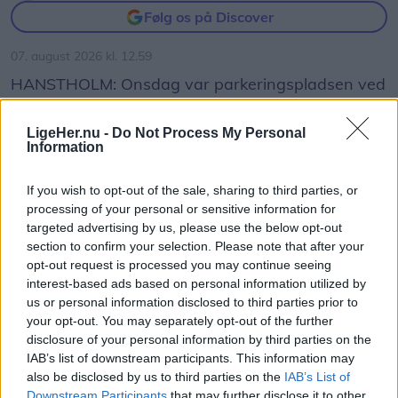
Følg os på Discover
07. august 2026 kl. 12.59
HANSTHOLM: Onsdag var parkeringspladsen ved
Rema 1000 i Hanstholm usædvanligt tom for
biler.
LigeHer.nu -
Do Not Process My Personal
Information
Til gengæld blev den forvandlet til en spektakulær
If you wish to opt-out of the sale, sharing to third parties, or
springarena, hvor syv frygtløse og toptrænede
processing of your personal or sensitive information for
lokale springgymnaster leverede et show, der fik
targeted advertising by us, please use the below opt-out
section to confirm your selection. Please note that after your
publikum til at kigge mod himlen.
opt-out request is processed you may continue seeing
interest-based ads based on personal information utilized by
De kom fra Thisted, Hanstholm, Nykøbing, Sydthy
us or personal information disclosed to third parties prior to
your opt-out. You may separately opt-out of the further
og Holstebro.
disclosure of your personal information by third parties on the
IAB’s list of downstream participants. This information may
Vis mere
also be disclosed by us to third parties on the
IAB’s List of
Del artikel
Downstream Participants
that may further disclose it to other