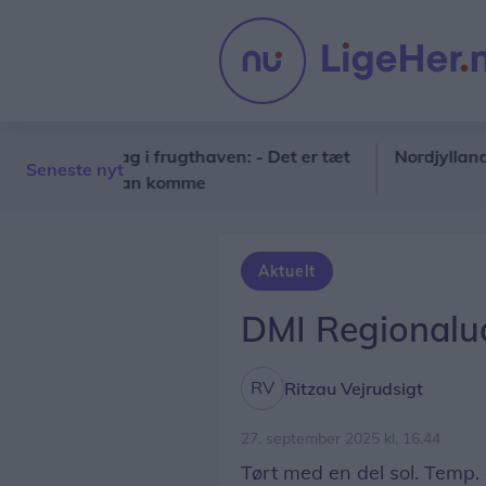
er torsdag i frugthaven: - Det er tæt
Nordjyllands Traf
Seneste nyt
s vi ikke kan komme
Aktuelt
DMI Regionalud
Ritzau Vejrudsigt
27. september 2025 kl. 16.44
Tørt med en del sol. Temp. o