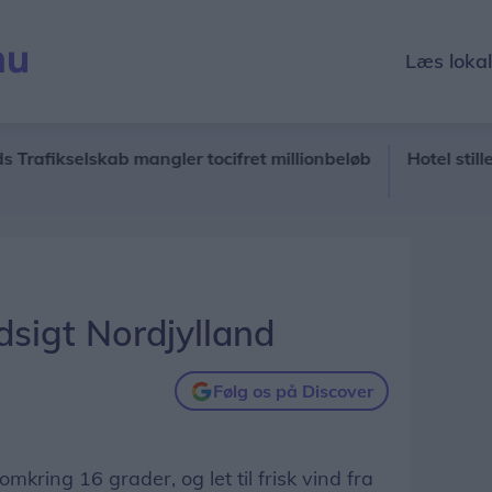
Læs loka
ikselskab mangler tocifret millionbeløb
Hotel stiller hæ
sigt Nordjylland
Følg os på Discover
mkring 16 grader, og let til frisk vind fra