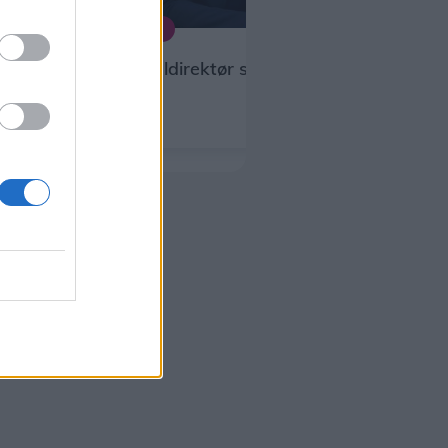
Mennesker
Kommunaldirektør stopper i Morsø
Kommune