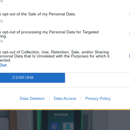
In
Aktuelt
o opt-out of the Sale of my Personal Data.
ør meldt sig
Jesperhus skal have ny direktør
In
rer
to opt-out of processing my Personal Data for Targeted
ing.
In
o opt-out of Collection, Use, Retention, Sale, and/or Sharing
ersonal Data that Is Unrelated with the Purposes for which it
lected.
Out
CONFIRM
Data Deletion
Data Access
Privacy Policy