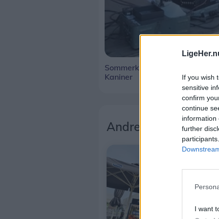
LigeHer.n
Sommerkoncert med De Vilde
Kaniner
If you wish 
sensitive in
confirm you
continue se
information 
Andre læser også
further disc
participants
Downstream 
Persona
I want t