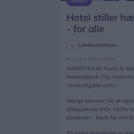
Aktuelt
Automaten kan benyttes af både hotellets gæster, lokale borgere og områdets mange besøgende døgnet rundt.
Hotel stiller h
- for alle
Lokalredaktionen
06. august 2026 kl. 06.00
HANSTHOLM: Hvert år besøge
Nationalpark Thy, Vesterh
nordvestjyske natur.
Mange kommer for at vandre,
afslappende ferie. Derfor er
kontanter - både for områd
På Hotel Hanstholm er hæve