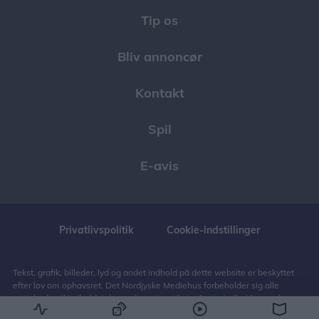
Tip os
Bliv annoncør
Kontakt
Spil
E-avis
Privatlivspolitik
Cookie-indstillinger
Tekst, grafik, billeder, lyd og andet indhold på dette website er beskyttet
efter lov om ophavsret. Det Nordjyske Mediehus forbeholder sig alle
rettigheder til indholdet, herunder retten til at udnytte indholdet med
henblik på tekst- og datamining, jf. ophavsretslovens § 11 b og DSM-