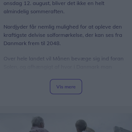
onsdag 12. august, bliver det ikke en helt
almindelig sommeraften.
Nordjyder får nemlig mulighed for at opleve den
kraftigste delvise solformørkelse, der kan ses fra
Danmark frem til 2048.
Over hele landet vil Månen bevæge sig ind foran
Solen, og afhængigt af hvor i Danmark man
befinder sig, vil op mod 86 procent af Solens skive
være dækket.
Vis mere
Del artikel
Det oplyser sol26 i en pressemeddelelse.
Formørkelsen topper omkring klokken 20.00, kort
før solnedgang, hvilket giver gode muligheder for
at opleve fænomenet fra steder med frit udsyn