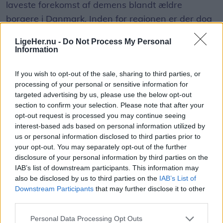
laveste forekomst af demens blandt ældre
borgere i Danmark. Inden for regionen er der dog
Herunder får man et overblik over, hvornår
store forskelle.
solformørkelsen rammer forskellige steder i
LigeHer.nu -
Do Not Process My Personal
Nordjylland.
Information
Rebild Kommune har den højeste andel af borgere
med demens, mens Jammerbugt Kommune har
If you wish to opt-out of the sale, sharing to third parties, or
processing of your personal or sensitive information for
den laveste.
targeted advertising by us, please use the below opt-out
section to confirm your selection. Please note that after your
Det skriver FOA i en pressemeddelelse.
opt-out request is processed you may continue seeing
interest-based ads based on personal information utilized by
us or personal information disclosed to third parties prior to
Samtidig advarer FOA om, at det stigende antal
Vis mere
your opt-out. You may separately opt-out of the further
borgere med demens lægger et voksende pres på
disclosure of your personal information by third parties on the
Del artikel
ældreplejen.
IAB’s list of downstream participants. This information may
also be disclosed by us to third parties on the
IAB’s List of
Downstream Participants
that may further disclose it to other
- På landets plejehjem lever omkring to ud af tre
Kategorier
third parties.
beboere i dag med en demenssygdom. Det stiller
store krav til medarbejderne og udfordrer
Personal Data Processing Opt Outs