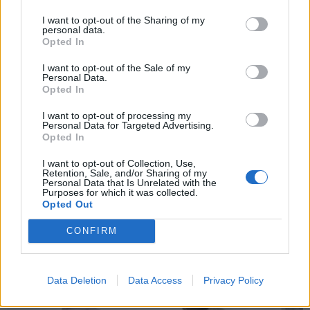
Events
mulighederne for at skabe en tryg hverdag for alle
I want to opt-out of the Sharing of my
personal data.
beboere, siger Tanja Nielsen, formand for Social-
Opted In
Aktuelt
og Sundhedssektoren i FOA.
I want to opt-out of the Sale of my
Personal Data.
- Forestil dig en nattevagt, hvor én borger går
Mennesker
Opted In
Overblik over, hvornår solformørkelsen rammer forskellige steder i Nordjylland.
rundt på gangene, fordi forskellen på nat og dag
I want to opt-out of processing my
Solformørkelse og stjerneskud samme aften
Personal Data for Targeted Advertising.
er udvisket. En anden vil gentagne gange "hjem",
Shopping
Opted In
mens en tredje er fanget i hallucinationer og har
Aftenen byder ikke kun på solformørkelsen.
I want to opt-out of Collection, Use,
brug for nærvær. Det er hverdagen mange steder.
Mad & drikke
Retention, Sale, and/or Sharing of my
Samtidig topper meteorsværmen Perseiderne,
Personal Data that Is Unrelated with the
Det kan vi ikke være bekendt – hverken over for
Purposes for which it was collected.
som under gode forhold kan sende op mod 150
de ældre eller de ansatte, siger Tanja Nielsen.
Opted Out
stjerneskud over himlen i timen.
CONFIRM
Nyeste
Store geografiske forskelle
Dermed kan nordjyder være heldige at opleve
På landsplan levede 357 ud af 10.000 borgere på
både Solen, Månen og stjerneskud på én og
Data Deletion
Data Access
Privacy Policy
65 år eller derover med demens pr. 1. januar
samme aften, hvis skyerne holder sig væk.
2025. Det svarer til knap fire procent af