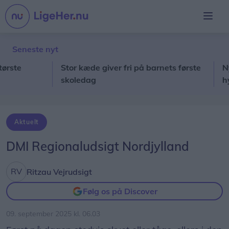
Seneste nyt
te
Stor kæde giver fri på barnets første
Ny mus
skoledag
hylde
Aktuelt
DMI Regionaludsigt Nordjylland
Ritzau Vejrudsigt
Følg os på Discover
09. september 2025 kl. 06.03