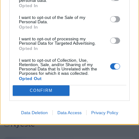
personal data.
afgange i landdistrikterne, hvor folk er afhængige
Opted In
af busserne for at komme på arbejde.
I want to opt-out of the Sale of my
Events
Personal Data.
Opted In
Helt konkret kan de manglende millioner medføre,
at nogle ruter må sløjfes helt - mens andre ruter
Aktuelt
I want to opt-out of processing my
Personal Data for Targeted Advertising.
måske får færre afgange, skriver mediet.
Opted In
Mennesker
I want to opt-out of Collection, Use,
Retention, Sale, and/or Sharing of my
Personal Data that Is Unrelated with the
Purposes for which it was collected.
Shopping
Opted Out
CONFIRM
Mad & drikke
Data Deletion
Data Access
Privacy Policy
Nyeste