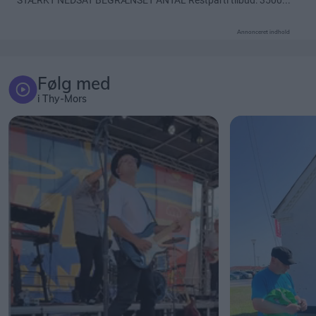
Annonceret indhold
Følg med
i Thy-Mors