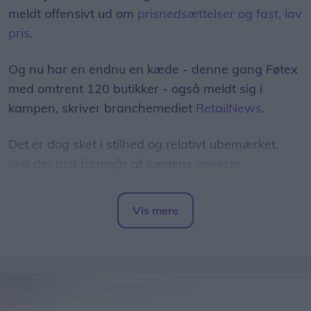
meldt offensivt ud om
prisnedsættelser og fast, lav
pris
.
Og nu har en endnu en kæde - denne gang Føtex
med omtrent 120 butikker - også meldt sig i
kampen, skriver branchemediet
RetailNews
.
Det er dog sket i stilhed og relativt ubemærket,
idet det blot fremgår af kædens
seneste
tilbudsavis
, at man har sænket normalprisen på
100 dagligvarer "til discountniveau".
Vis mere
Del artikel
Blandt eksemplerne herpå er, at prisen på 200
gram smør er sænket fra 13,50 kr. til 9,95 kr. -
mens 450 gram kyllingebryst nu koster 34,95 kr. i
stedet for 42,95 kr.