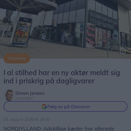
Shopping
Føtex-kæden har nu også aktivt kastet sig ind i priskrigen på dagligvarer.
I al stilhed har en ny aktør meldt sig
ind i priskrig på dagligvarer
Simon Jensen
Journalist
Følg os på Discover
05. august 2026 kl. 15.00
NORDJYLLAND: Adskillige kæder har allerede