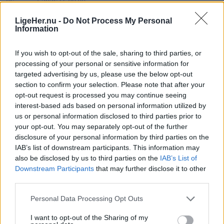
06. august 2026 kl. 08.00
NORDJYLLAND: Stigende brændstofpriser og
LigeHer.nu -
Do Not Process My Personal
Information
færre unge der vælger busser og tog til, udfordrer
Nordjyllands Trafikselskab.
If you wish to opt-out of the sale, sharing to third parties, or
processing of your personal or sensitive information for
Det skriver
DR
.
targeted advertising by us, please use the below opt-out
section to confirm your selection. Please note that after your
opt-out request is processed you may continue seeing
Mediet beskriver endvidere, at "den kollektive
interest-based ads based on personal information utilized by
trafik står i en alvorlig situation" i Nordjylland - og
us or personal information disclosed to third parties prior to
nu er det så op til regionsrådet i regionen at finde
your opt-out. You may separately opt-out of the further
disclosure of your personal information by third parties on the
60 millioner kroner til næste år.
IAB’s list of downstream participants. This information may
also be disclosed by us to third parties on the
IAB’s List of
- Det er et svimlende beløb, indleder
Downstream Participants
that may further disclose it to other
Vis mere
regionsrådsmedlem Susanne Flydtkjær, inden hun
third parties.
Del artikel
tilføjer:
Personal Data Processing Opt Outs
I want to opt-out of the Sharing of my
- Jeg frygter især, at vi må reducere eller lukke
Kategorier