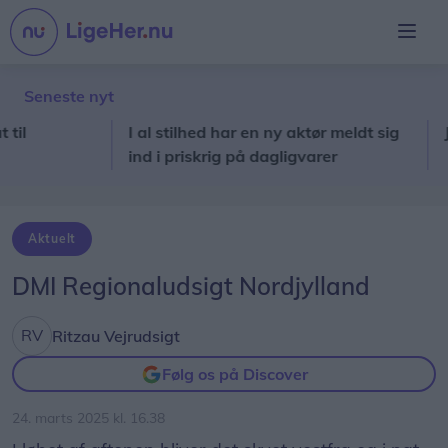
Seneste nyt
I al stilhed har en ny aktør meldt sig
Jespe
ind i priskrig på dagligvarer
Aktuelt
DMI Regionaludsigt Nordjylland
Ritzau Vejrudsigt
Følg os på Discover
24. marts 2025 kl. 16.38