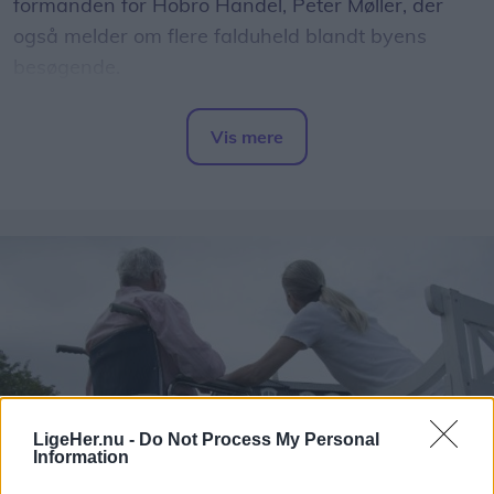
formanden for Hobro Handel, Peter Møller, der
også melder om flere falduheld blandt byens
besøgende.
- Det er et rigtigt stort problem, hvor der i år har
Vis mere
været et par større uheld med kunder, der er
Del artikel
kommet slemt til skade. Det har været meget
beklageligt for den enkelte, og hertil kommer også
en række små dagligdagsepisoder, hvor ældre
snubler og får hudafskrabninger. Simpelthen fordi
de bliver overrasket af en løs flise, en skarp kant
eller en niveauforskel. Det er på ingen måde
optimalt, lyder det fra Peter Møller.
LigeHer.nu -
Do Not Process My Personal
Information