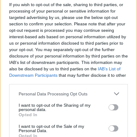
If you wish to opt-out of the sale, sharing to third parties, or
Mennesker
processing of your personal or sensitive information for
targeted advertising by us, please use the below opt-out
Store kommunale forskelle i
section to confirm your selection. Please note that after your
forekomsten af demens i Nordjylland
opt-out request is processed you may continue seeing
interest-based ads based on personal information utilized by
us or personal information disclosed to third parties prior to
Lokalredaktionen
your opt-out. You may separately opt-out of the further
Følg os på Discover
disclosure of your personal information by third parties on the
IAB’s list of downstream participants. This information may
also be disclosed by us to third parties on the
IAB’s List of
09. august 2026 kl. 11.00
Downstream Participants
that may further disclose it to other
NORDJYLLAND: Region Nordjylland har den
third parties.
Foto: Jesper Bøss
laveste forekomst af demens blandt ældre
- Problemet har stået på i flere år, hvor vi har haft
Personal Data Processing Opt Outs
borgere i Danmark. Inden for regionen er der dog
en løbende dialog med Park & Vej hos
store forskelle.
I want to opt-out of the Sharing of my
Mariagerfjord Kommune. Vi tager dem da også
personal data.
Opted In
jævnligt med på en tur i gågaden, så de med egne
Rebild Kommune har den højeste andel af borgere
øjne kan se problemerne. Men det er som om, at
I want to opt-out of the Sale of my
med demens, mens Jammerbugt Kommune har
Personal Data.
der ikke sker noget. Sådan føler vi det i hvert fald,
Opted In