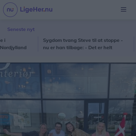
Seneste nyt
Sygdom tvang Steve til at stoppe -
Nord
ylland
nu er han tilbage: - Det er helt
sol
fantastisk