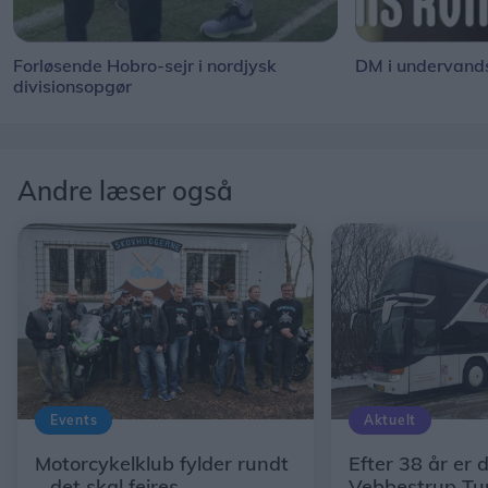
Forløsende Hobro-sejr i nordjysk
DM i undervand
divisionsopgør
Andre læser også
Events
Aktuelt
Motorcykelklub fylder rundt
Efter 38 år er d
– det skal fejres
Vebbestrup Tur