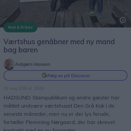
Mad & Drikke
Jan Kristiansen (tv) og Flemming Nørgaard blev stort set enige om at underskrive kontrakt i løbet af halvanden time.
Værtshus genåbner med ny mand
bag baren
Asbjørn Hansen
Følg os på Discover
20. maj 2026 kl. 19.00
HADSUND: Stampublikum og andre gæster har
måttet undvære værtshuset Den Grå Kok i de
seneste måneder, men nu er der lys forude,
fortæller Flemming Nørgaard, der har skrevet
kontrakt med en ny forpagter.