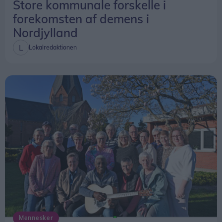
Frem til 15. oktober 2025 var det et lovkrav, at
Store kommunale forskelle i
førsteudrykningen skulle afgå senest fem minutter
forekomsten af demens i
efter, at alarmen var modtaget.
Nordjylland
Lokalredaktionen
Det krav er nu afskaffet. Fremover skal
kommunerne i stedet fastsætte lokale mål for den
samlede responstid fra alarm til ankomst på
skadestedet.
Beredskabsstyrelsen understreger dog, at
ændringen først trådte i kraft sidst på året, og at
tallene for 2025 derfor ikke kan bruges til at
vurdere, om de nye regler har haft betydning for
afgangstiderne.
Mennesker