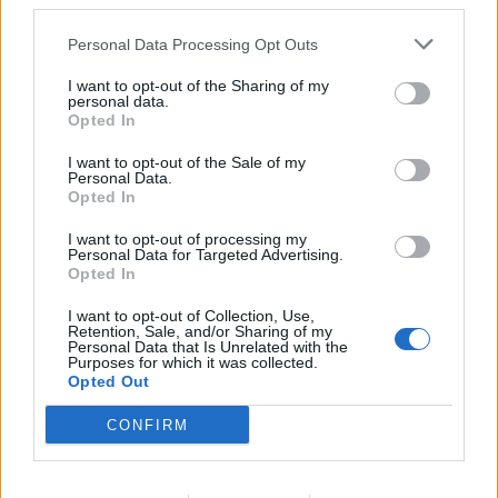
third parties.
Del artikel
Det oplyser sol26 i en pressemeddelelse.
Personal Data Processing Opt Outs
I want to opt-out of the Sharing of my
Formørkelsen topper omkring klokken 20.00, kort
personal data.
Opted In
før solnedgang, hvilket giver gode muligheder for
at opleve fænomenet fra steder med frit udsyn
I want to opt-out of the Sale of my
Personal Data.
mod vest.
Opted In
I want to opt-out of processing my
For mange nordjyder kan kysterne, fjordene og de
Personal Data for Targeted Advertising.
Opted In
åbne landskaber danne en flot ramme om den
sjældne naturoplevelse, hvis vejret arter sig.
I want to opt-out of Collection, Use,
Retention, Sale, and/or Sharing of my
Personal Data that Is Unrelated with the
Purposes for which it was collected.
- En solformørkelse er en af de få begivenheder,
Opted Out
der kan få os alle til at stoppe op og kigge i
Aktuelt
samme retning. Det er både smukt, fascinerende
CONFIRM
Beredskabsstyrelsens nye opgørelse, Redningsberedskabet i tal 2025, viser at Region Nordjylland er den region, der havde den mest positive udvikling.
og en fantastisk anledning til at samles om Solen,
Godt nyt: Hjælpen kommer hurtigere
dens betydning for livet på Jorden og vores plads i