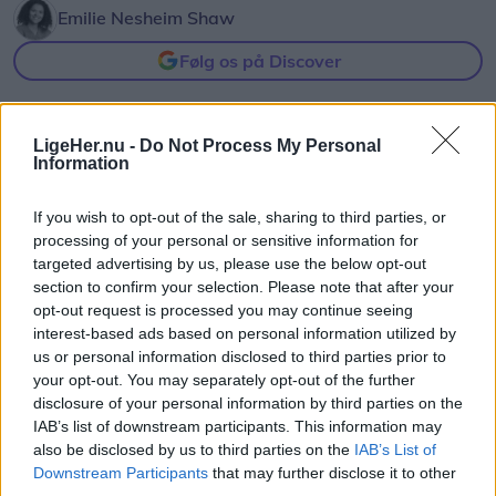
Emilie Nesheim Shaw
Følg os på Discover
08. august 2026 kl. 14.00
NORDJYLLAND: Når solen går mod horisonten
LigeHer.nu -
Do Not Process My Personal
Information
onsdag 12. august, bliver det ikke en helt
almindelig sommeraften.
If you wish to opt-out of the sale, sharing to third parties, or
processing of your personal or sensitive information for
Nordjyder får nemlig mulighed for at opleve den
targeted advertising by us, please use the below opt-out
section to confirm your selection. Please note that after your
kraftigste delvise solformørkelse, der kan ses fra
opt-out request is processed you may continue seeing
Danmark frem til 2048.
interest-based ads based on personal information utilized by
us or personal information disclosed to third parties prior to
Over hele landet vil Månen bevæge sig ind foran
your opt-out. You may separately opt-out of the further
disclosure of your personal information by third parties on the
Solen, og afhængigt af hvor i Danmark man
IAB’s list of downstream participants. This information may
befinder sig, vil op mod 86 procent af Solens skive
also be disclosed by us to third parties on the
IAB’s List of
være dækket.
Downstream Participants
that may further disclose it to other
Vis mere