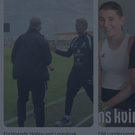
Forløsende Hobro-sejr i nordjysk
DM i undervand