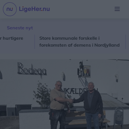
Seneste nyt
tigere
Store kommunale forskelle i
Sygd
forekomsten af demens i Nordjylland
nu e
fant