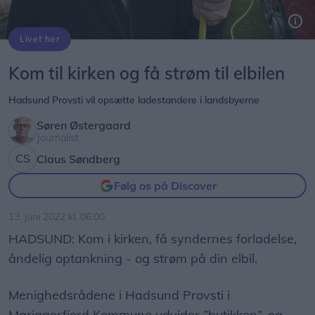
Livet her
Jan Thøgersen, formand for Skelund Menighedsråd, står i spidsen for et projekt, der i løbet af nogle år skal sikre ladestandere ved de fleste af af de 14 kirker i Hadsund Provsti. Han kører selv i en elbil. Foto: Claus Søndberg
Kom til kirken og få strøm til elbilen
Hadsund Provsti vil opsætte ladestandere i landsbyerne
Søren Østergaard
Journalist
Claus Søndberg
Følg os på Discover
13. juni 2022 kl. 06.00
HADSUND: Kom i kirken, få syndernes forladelse,
åndelig optankning - og strøm på din elbil.
Menighedsrådene i Hadsund Provsti i
Mariagerfjord Kommune udvider ”butikken”, og