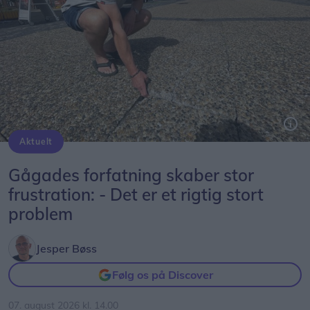
Aktuelt
Peter Møller, formand Hobro Handel, kan nemt tippe en løs flise op, som ligger på Adelgade/Store Torv. Dem er der desværre en del af.
Gågades forfatning skaber stor
frustration: - Det er et rigtig stort
problem
Jesper Bøss
Følg os på Discover
07. august 2026 kl. 14.00