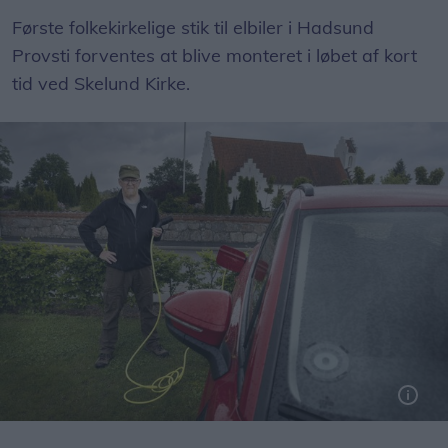
Første folkekirkelige stik til elbiler i Hadsund
Provsti forventes at blive monteret i løbet af kort
tid ved Skelund Kirke.
Snart kommer der en ladestander ved Skelund Kirke, så elbiler kan få strøm på batterierne. Foto: Claus Søndberg
Foto: Claus Søndberg