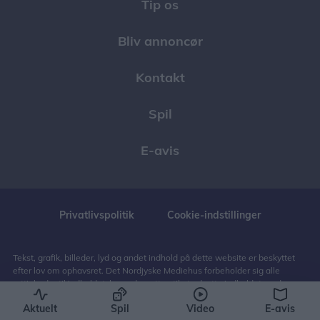
Tip os
Bliv annoncør
Kontakt
Spil
E-avis
Privatlivspolitik
Cookie-indstillinger
Tekst, grafik, billeder, lyd og andet indhold på dette website er beskyttet
efter lov om ophavsret. Det Nordjyske Mediehus forbeholder sig alle
rettigheder til indholdet, herunder retten til at udnytte indholdet med
henblik på tekst- og datamining, jf. ophavsretslovens § 11 b og DSM-
Aktuelt
Spil
Video
E-avis
direktivets artikel 4.