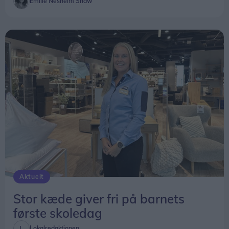
Emilie Nesheim Shaw
korets udadvendte aktiviteter med en
adventskoncert i kirken.
Aktuelt
Stor kæde giver fri på barnets
første skoledag
Lokalredaktionen