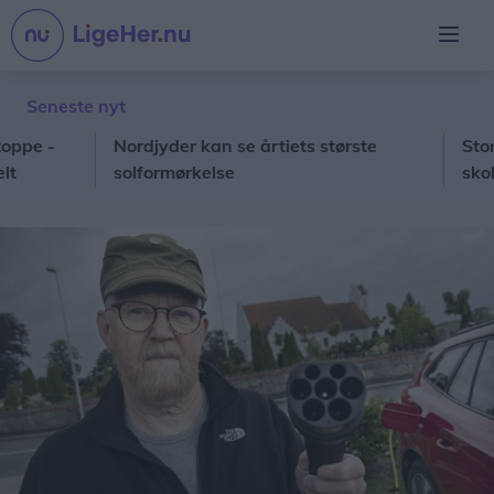
Seneste nyt
-
Nordjyder kan se årtiets største
Stor kæde 
solformørkelse
skoledag