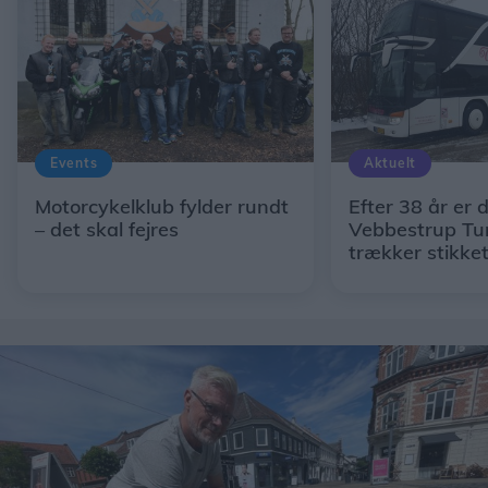
Events
Aktuelt
Motorcykelklub fylder rundt
Efter 38 år er d
– det skal fejres
Vebbestrup Tur
trækker stikke