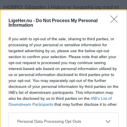
HOBRO: Gågaden i Hobro er hyggelig og med et
godt udvalg af butikker og spisesteder. Men der er
LigeHer.nu -
Do Not Process My Personal
et men.
Information
Gågadens belægning er nemlig i en rigtig skidt
If you wish to opt-out of the sale, sharing to third parties, or
forfatning med flere huller, løse fliser,
processing of your personal or sensitive information for
targeted advertising by us, please use the below opt-out
niveauforskelle og kanter. Det frustrerer
section to confirm your selection. Please note that after your
formanden for Hobro Handel, Peter Møller, der
opt-out request is processed you may continue seeing
også melder om flere falduheld blandt byens
interest-based ads based on personal information utilized by
us or personal information disclosed to third parties prior to
besøgende.
your opt-out. You may separately opt-out of the further
disclosure of your personal information by third parties on the
- Det er et rigtigt stort problem, hvor der i år har
IAB’s list of downstream participants. This information may
Vis mere
also be disclosed by us to third parties on the
IAB’s List of
været et par større uheld med kunder, der er
Del artikel
Downstream Participants
that may further disclose it to other
kommet slemt til skade. Det har været meget
third parties.
beklageligt for den enkelte, og hertil kommer også
Personal Data Processing Opt Outs
en række små dagligdagsepisoder, hvor ældre