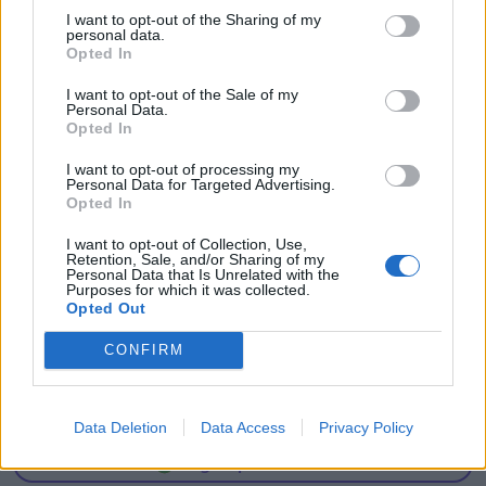
snubler og får hudafskrabninger. Simpelthen fordi
I want to opt-out of the Sharing of my
personal data.
de bliver overrasket af en løs flise, en skarp kant
Opted In
eller en niveauforskel. Det er på ingen måde
I want to opt-out of the Sale of my
optimalt, lyder det fra Peter Møller.
Personal Data.
Opted In
I want to opt-out of processing my
Personal Data for Targeted Advertising.
Opted In
I want to opt-out of Collection, Use,
Mennesker
Retention, Sale, and/or Sharing of my
Personal Data that Is Unrelated with the
Purposes for which it was collected.
Sygdom tvang Steve til at stoppe -
Opted Out
nu er han tilbage: - Det er helt
CONFIRM
fantastisk
Asbjørn Hansen
Data Deletion
Data Access
Privacy Policy
Følg os på Discover