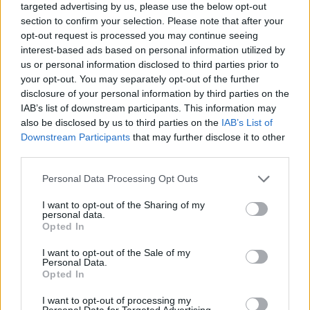
Del artikel
targeted advertising by us, please use the below opt-out
section to confirm your selection. Please note that after your
Afhængigt af, om han har gjort det før og i givet
opt-out request is processed you may continue seeing
interest-based ads based on personal information utilized by
fald hvor mange gange, vanker der som minimum
us or personal information disclosed to third parties prior to
en bødestraf svarende til hans månedsløn. Næste
your opt-out. You may separately opt-out of the further
trin er betinget fængsel, senere ubetinget fængsel,
disclosure of your personal information by third parties on the
IAB’s list of downstream participants. This information may
og desuden risikerer han at få konfiskeret bilen.
also be disclosed by us to third parties on the
IAB’s List of
Downstream Participants
that may further disclose it to other
Til sammenligning blev en 24-årig mand fra
third parties.
Odense i 2001 idømt et års ubetinget fængsel for
Personal Data Processing Opt Outs
at have kørt bil uden kørekort 146 gange, hvilket
anses for at være en slags uofficiel
I want to opt-out of the Sharing of my
personal data.
danmarksrekord.
Opted In
I want to opt-out of the Sale of my
Den slår den unge mand næppe, men der kan
Personal Data.
Opted In
være yderligere problemer på vej. Patruljen fik
Mennesker
Jette Dige Rokos fra Arden er flittig ved tasterne. 17. august udkommer hendes anden roman ”Som en havmåge” – og hun er allerede i gang med den tredje.
Foto: Jesper Bøss
nemlig mistanke om, at han både var alkohol- og
I want to opt-out of processing my
Personal Data for Targeted Advertising.