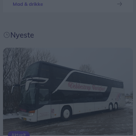
kombineret med sin egen livserfaring.
Mad & drikke
Tidsbillede af Nordjylland
Nu er opfølgeren til debutromanen klar. Den
Nyeste
hedder ”Som en havmåge”.
Bogen følger Edith, hvor den tidligere bog slap.
Som en selvstændig fortsættelse. Den foregår i
Nordjylland – primært i Aalborg og Lindholm.
- Jeg har stor kærlighed til Nordjylland, og det
bærer bogen helt sikkert præg af. Det er på ingen
måde en smart Københavnerroman, men en bog,
der udover sin fortælling om Edith også tegner et
tidsbillede af Nordjylland i perioden 1970-1990,
fortæller Jette Dige Rokos.
Aktuelt