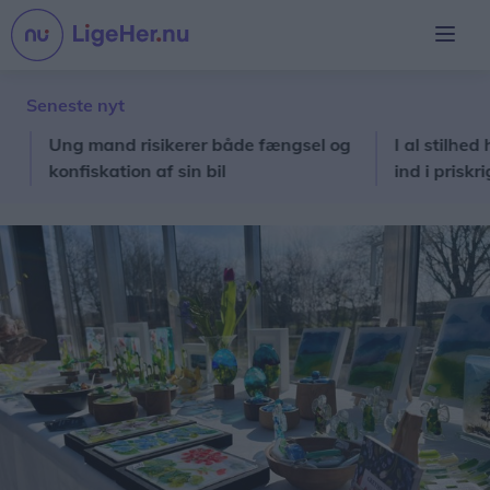
Seneste nyt
Ung mand risikerer både fængsel og
I al stilhed har 
konfiskation af sin bil
ind i priskrig på