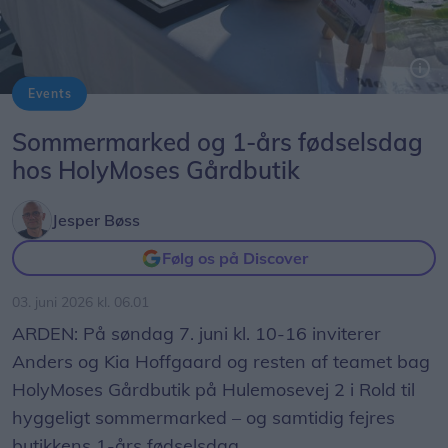
Events
Foto: Michael Løgtholt
Sommermarked og 1-års fødselsdag
hos HolyMoses Gårdbutik
Jesper Bøss
Følg os på Discover
03. juni 2026 kl. 06.01
ARDEN: På søndag 7. juni kl. 10-16 inviterer
Anders og Kia Hoffgaard og resten af teamet bag
HolyMoses Gårdbutik på Hulemosevej 2 i Rold til
hyggeligt sommermarked – og samtidig fejres
butikkens 1-års fødselsdag.