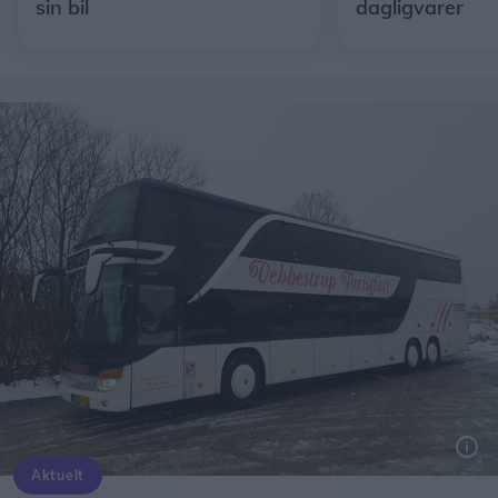
sin bil
dagligvarer
Aktuelt
Foto: Privat