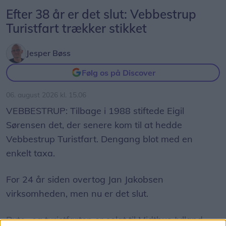
Efter 38 år er det slut: Vebbestrup
Turistfart trækker stikket
Jesper Bøss
Følg os på Discover
06. august 2026 kl. 15.06
VEBBESTRUP: Tilbage i 1988 stiftede Eigil
Sørensen det, der senere kom til at hedde
Vebbestrup Turistfart. Dengang blot med en
enkelt taxa.
For 24 år siden overtog Jan Jakobsen
virksomheden, men nu er det slut.
Rute- og turistfarten er solgt til Midtbus Jylland,