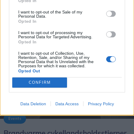
Opted In
nye steder, tilføjer han.
I want to opt-out of the Sale of my
Personal Data.
Hvad fremtiden nu bringer for Jan Jakobsen er et
Opted In
godt spørgsmål. Han er kun 58 år og åben for det
I want to opt-out of processing my
meste.
Personal Data for Targeted Advertising.
Opted In
- Det er måske lige sent nok at satse på at blive
I want to opt-out of Collection, Use,
Retention, Sale, and/or Sharing of my
astronaut, men ellers er jeg helt åben. Det kan
Personal Data that Is Unrelated with the
Purposes for which it was collected.
være alt fra pølsemand til at slå græs for
Opted Out
kommunen. Jeg er klar til det meste og glæder mig
til helt nye udfordringer. Hvor der lukkes en dør,
CONFIRM
åbnes der er en ny, lyder det fra Jan Jakobsen.
Data Deletion
Data Access
Privacy Policy
Events
Den danske cykelstjerner Lasse Norman Leth - og tre af hans landsholdskolleger - kommer til Hobro til et helt særligt løb.
Brandvarme cykellandsholdsstjerner,