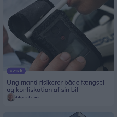
16.45 er der børneløb på cykelbanen, hvor
fremtidens ryttere fra en række cykelklubber i
Nord- og Midtjylland viser deres talent.
Alle er velkomne. Der er gratis adgang.
Aktuelt
Ung mand risikerer både fængsel
og konfiskation af sin bil
Asbjørn Hansen