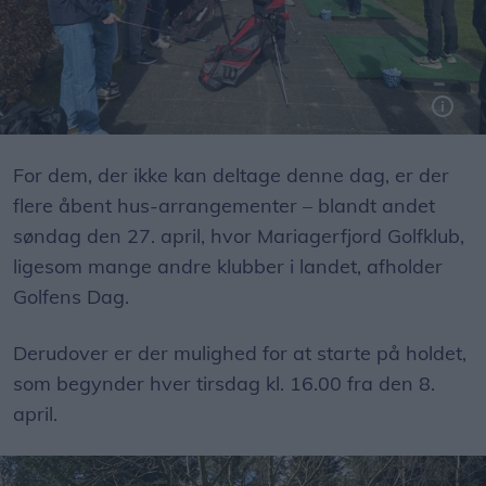
Mariagerfjord Golfklub inviterer igen nye golfinteresserede til at prøve kræfter med sporten – helt gratis!
For dem, der ikke kan deltage denne dag, er der
flere åbent hus-arrangementer – blandt andet
søndag den 27. april, hvor Mariagerfjord Golfklub,
ligesom mange andre klubber i landet, afholder
Golfens Dag.
Derudover er der mulighed for at starte på holdet,
som begynder hver tirsdag kl. 16.00 fra den 8.
april.