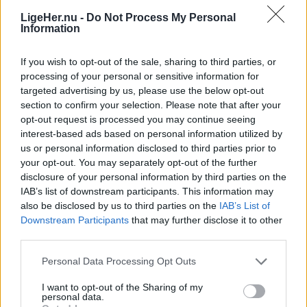
mens minibusser/flextrafik er solgt til Taxa
LigeHer.nu -
Do Not Process My Personal
Aalborg. Navnet Vebbestrup Turistfart vil således
Information
ikke eksistere længere.
Vis mere
If you wish to opt-out of the sale, sharing to third parties, or
Del artikel
processing of your personal or sensitive information for
- Det er både vemodigt og en stor lettelse. Særligt
targeted advertising by us, please use the below opt-out
de seneste år har jeg følt det megastressende at
section to confirm your selection. Please note that after your
opt-out request is processed you may continue seeing
stå i spidsen for en virksomhed med 55 ansatte
interest-based ads based on personal information utilized by
og med kørsel stort set 24 timer i døgnet, fortæller
us or personal information disclosed to third parties prior to
Jan Jakobsen.
your opt-out. You may separately opt-out of the further
disclosure of your personal information by third parties on the
IAB’s list of downstream participants. This information may
- Men selvom jeg har følt, at de seneste år har
also be disclosed by us to third parties on the
IAB’s List of
været stressende, så har det sammenlagt været
Downstream Participants
that may further disclose it to other
24 gode og positive år som jeg er både glad for og
third parties.
stolt af. Samtidig er jeg også rigtig glad for salget
Personal Data Processing Opt Outs
af virksomheden, herunder ikke mindst at stort set
I want to opt-out of the Sharing of my
alle medarbejdere er kommet videre til et af de to
personal data.