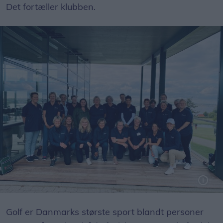
Det fortæller klubben.
Der er mulighed for at starte på holdet, som begynder hver tirsdag kl. 16.00 fra den 8. april.
Golf er Danmarks største sport blandt personer