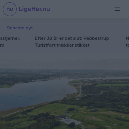
Seneste nyt
ner,
Efter 38 år er det slut: Vebbestrup
Nordjy
Turistfart trækker stikket
tocifre