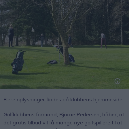
Golf er Danmarks største sport blandt personer over 25 år og har både fysiske og mentale fordele.
Flere oplysninger findes på klubbens hjemmeside.
Golfklubbens formand, Bjarne Pedersen, håber, at
det gratis tilbud vil få mange nye golfspillere til at