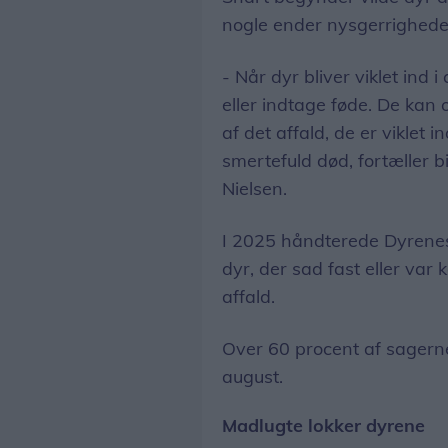
nogle ender nysgerrighede
- Når dyr bliver viklet ind i
eller indtage føde. De kan
af det affald, de er viklet i
smertefuld død, fortæller 
Nielsen.
I 2025 håndterede Dyrene
dyr, der sad fast eller var
affald.
Over 60 procent af sagerne 
august.
Madlugte lokker dyrene