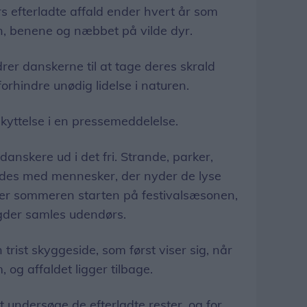
efterladte affald ender hvert år som
en, benene og næbbet på vilde dyr.
rer danskerne til at tage deres skrald
rhindre unødig lidelse i naturen.
yttelse i en pressemeddelelse.
anskere ud i det fri. Strande, parker,
yldes med mennesker, der nyder de lyse
er sommeren starten på festivalsæsonen,
der samles udendørs.
trist skyggeside, som først viser sig, når
og affaldet ligger tilbage.
 undersøge de efterladte rester, og for