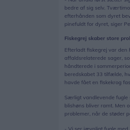
bedre af sig selv. Tværti
efterhånden som dyret bevæ
pinefuldt for dyret, siger P
Fiskegrej skaber store pr
Efterladt fiskegrej var de
affaldsrelaterede sager, 
håndterede i sommerperiode
beredskabet 33 tilfælde, hvor
havde fået en fiskekrog fas
Særligt vandlevende fugle
blishøns bliver ramt. Men 
problemer, når de støder på
- Vi ser jævnligt fugle med 