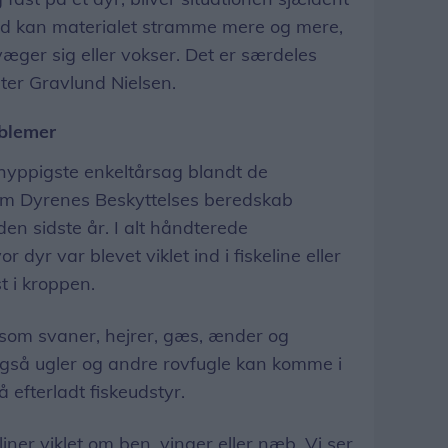
mod kan materialet stramme mere og mere,
ger sig eller vokser. Det er særdeles
eter Gravlund Nielsen.
oblemer
n hyppigste enkeltårsag blandt de
som Dyrenes Beskyttelses beredskab
n sidste år. I alt håndterede
 dyr var blevet viklet ind i fiskeline eller
t i kroppen.
 som svaner, hejrer, gæs, ænder og
også ugler og andre rovfugle kan komme i
 efterladt fiskeudstyr.
liner viklet om ben, vinger eller næb. Vi ser