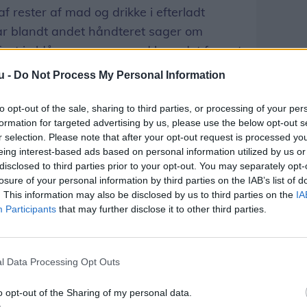
af rester af mad og drikke i efterladt
r blandt andet håndteret sager om
ast i øldåser og ræve med hovedet fanget
u -
Do Not Process My Personal Information
redsformand i Dyrenes Beskyttelse en død
to opt-out of the sale, sharing to third parties, or processing of your per
e klemt fast mellem tænderne. Ræven var
formation for targeted advertising by us, please use the below opt-out s
r selection. Please note that after your opt-out request is processed y
 de søde rester i dåsen, men kunne ikke
eing interest-based ads based on personal information utilized by us or
en er makaber, er den langt fra
disclosed to third parties prior to your opt-out. You may separately opt-
losure of your personal information by third parties on the IAB’s list of
. This information may also be disclosed by us to third parties on the
IA
Participants
that may further disclose it to other third parties.
l på et problem, vi ser igen og igen. Dyr
ballage med rester af mad eller drikke,
ltid, kan hurtigt udvikle sig til en
l Data Processing Opt Outs
vlund Nielsen.
o opt-out of the Sharing of my personal data.