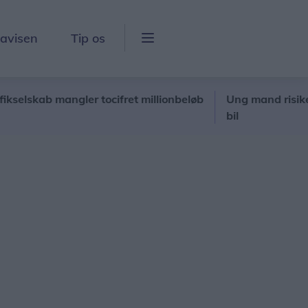
lavisen
Tip os
lskab mangler tocifret millionbeløb
Ung mand risikerer b
bil