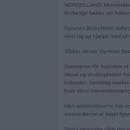
NORDJYLLAND: Menneskers 
livsfarlige fælder om hals
Dyrenes Beskyttelse opford
med sig og hjælpe med at fo
Sådan skriver Dyrenes Besk
Sommeren får tusindvis af d
skove og shelterpladser f
måneder. Samtidig marker
hvor store menneskemæng
Men solskinstimerne har en 
menneskerne er taget hjem, 
Snart begynder vilde dyr at