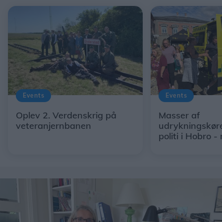
Events
Events
Oplev 2. Verdenskrig på
Masser af
veteranjernbanen
udrykningskøre
politi i Hobro 
gode måde