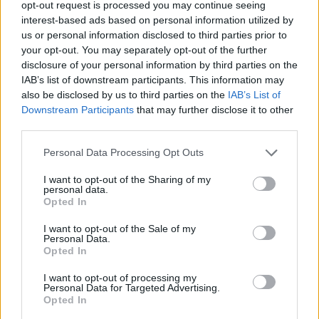
opt-out request is processed you may continue seeing
interest-based ads based on personal information utilized by
I dag arbejder hun ikke som underviser længere,
us or personal information disclosed to third parties prior to
your opt-out. You may separately opt-out of the further
og for nogle år siden fik hun lyst til at kaste sig ud i
disclosure of your personal information by third parties on the
at skrive på en helt anden måde. Det blev til
IAB’s list of downstream participants. This information may
debutromanen ”Sådan én ræven har skidt”, der
also be disclosed by us to third parties on the
IAB’s List of
Downstream Participants
that may further disclose it to other
kom på gaden for to år siden.
third parties.
Bogen handlede om Edith, som man møder første
Personal Data Processing Opt Outs
gang som 6-årig, og følger til hun er 30 år.
I want to opt-out of the Sharing of my
personal data.
Inspirationen til Edith har Jette hentet i sin mors liv,
Opted In
Aktuelt
kombineret med sin egen livserfaring.
Nordjyllands Trafikselskab mangler 60 millioner kroner til næste år.
I want to opt-out of the Sale of my
Nordjyllands Trafikselskab mangler
Personal Data.
Tidsbillede af Nordjylland
Opted In
tocifret millionbeløb
Nu er opfølgeren til debutromanen klar. Den
I want to opt-out of processing my
Personal Data for Targeted Advertising.
Simon Jensen
hedder ”Som en havmåge”.
Opted In
Journalist