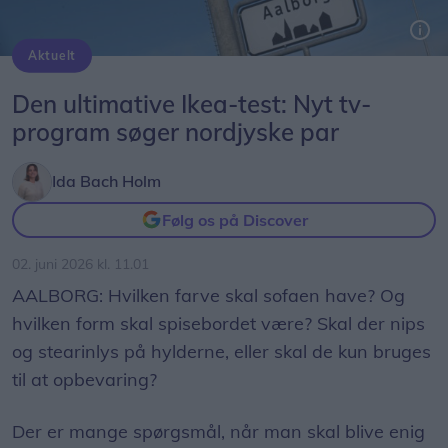
Aktuelt
Nyt tv-program optages i Ikea Aalborg. Arkivfoto: Grete Dahl
Den ultimative Ikea-test: Nyt tv-
program søger nordjyske par
Ida Bach Holm
Følg os på Discover
02. juni 2026 kl. 11.01
AALBORG: Hvilken farve skal sofaen have? Og
hvilken form skal spisebordet være? Skal der nips
og stearinlys på hylderne, eller skal de kun bruges
til at opbevaring?
Der er mange spørgsmål, når man skal blive enig