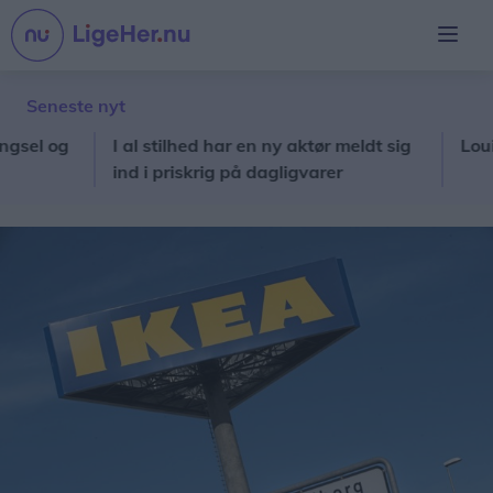
Seneste nyt
 og
I al stilhed har en ny aktør meldt sig
Louise m
ind i priskrig på dagligvarer