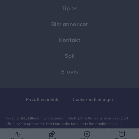
Tip os
Bliv annoncør
Kontakt
Spil
E-avis
Privatlivspolitik
Cookie-indstillinger
Tekst, grafik, billeder, lyd og andet indhold på dette website er beskyttet
efter lov om ophavsret. Det Nordjyske Mediehus forbeholder sig alle
rettigheder til indholdet, herunder retten til at udnytte indholdet med
henblik på tekst- og datamining, jf. ophavsretslovens § 11 b og DSM-