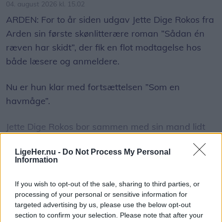
04. august 2026 kl. 15.02
ARDEN: For to år siden udgav Jette Dige Rokos fra
Arden sin første skønlitterære roman ”Sådan én
ræven har skidt”, der fik en flot modtagelse hos
både læsere og anmeldere.
Nu er hun klar med fortsættelsen ”Som en
havmåge”.
Jette Dige Rokos bor sammen med sin mand lidt
udenfor Arden og parret har også et hus på
LigeHer.nu -
Do Not Process My Personal
Island, hvor de tilbringer flere måneder om året.
Information
Vis mere
Jette er uddannet i kunsthistorie fra Københavns
If you wish to opt-out of the sale, sharing to third parties, or
Del artikel
Universitet og i dansk og uddannelsesstudier fra
processing of your personal or sensitive information for
targeted advertising by us, please use the below opt-out
Islands Universitet. Tidligere har hun skrevet en
section to confirm your selection. Please note that after your
række forskellige undervisningsbøger.