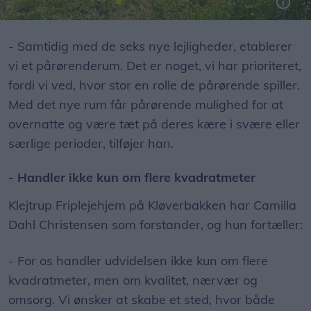
Der arrangeres mange ture på friplejehjemmet - her er de på fisketur.
- Samtidig med de seks nye lejligheder, etablerer
vi et pårørenderum. Det er noget, vi har prioriteret,
fordi vi ved, hvor stor en rolle de pårørende spiller.
Med det nye rum får pårørende mulighed for at
overnatte og være tæt på deres kære i svære eller
særlige perioder, tilføjer han.
- Handler ikke kun om flere kvadratmeter
Klejtrup Friplejehjem på Kløverbakken har Camilla
Dahl Christensen som forstander, og hun fortæller:
- For os handler udvidelsen ikke kun om flere
kvadratmeter, men om kvalitet, nærvær og
omsorg. Vi ønsker at skabe et sted, hvor både