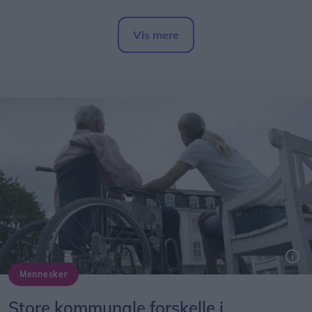
- Det er et rigtigt stort problem, hvor der i år har
Vis mere
været et par større uheld med kunder, der er
Del artikel
kommet slemt til skade. Det har været meget
beklageligt for den enkelte, og hertil kommer også
en række små dagligdagsepisoder, hvor ældre
snubler og får hudafskrabninger. Simpelthen fordi
de bliver overrasket af en løs flise, en skarp kant
eller en niveauforskel. Det er på ingen måde
optimalt, lyder det fra Peter Møller.
Mennesker
Store kommunale forskelle i