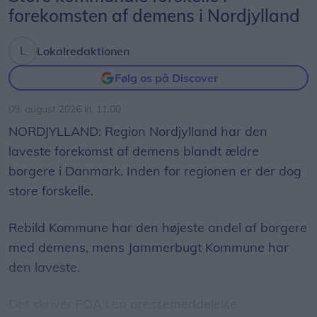
forekomsten af demens i Nordjylland
Lokalredaktionen
Følg os på Discover
09. august 2026 kl. 11.00
NORDJYLLAND: Region Nordjylland har den
Foto: Jesper Bøss
laveste forekomst af demens blandt ældre
- Problemet har stået på i flere år, hvor vi har haft
borgere i Danmark. Inden for regionen er der dog
en løbende dialog med Park & Vej hos
store forskelle.
Mariagerfjord Kommune. Vi tager dem da også
jævnligt med på en tur i gågaden, så de med egne
Rebild Kommune har den højeste andel af borgere
øjne kan se problemerne. Men det er som om, at
med demens, mens Jammerbugt Kommune har
der ikke sker noget. Sådan føler vi det i hvert fald,
den laveste.
og det understreges vel også af, at der fortsat
sker ulykker blandt de besøgende i gågaden,
Det skriver FOA i en pressemeddelelse.