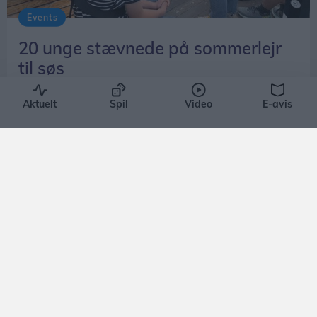
Events
20 unge stævnede på sommerlejr
til søs
Lokalredaktionen
Aktuelt
Spil
Video
E-avis