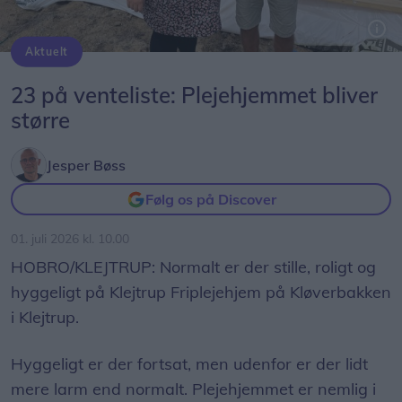
Aktuelt
Camilla Dahl Christensen, forstander på Kløverbakken, og Jon Pugholm, formand for Klejtrup Friplejehjem. Bag dem er der gang i byggeriet.
23 på venteliste: Plejehjemmet bliver
større
Jesper Bøss
Følg os på Discover
01. juli 2026 kl. 10.00
HOBRO/KLEJTRUP: Normalt er der stille, roligt og
hyggeligt på Klejtrup Friplejehjem på Kløverbakken
i Klejtrup.
Hyggeligt er der fortsat, men udenfor er der lidt
mere larm end normalt. Plejehjemmet er nemlig i