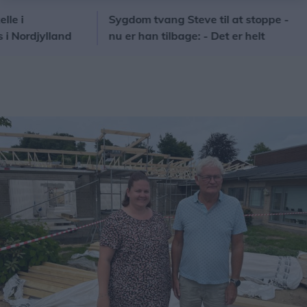
Sygdom tvang Steve til at stoppe -
No
djylland
nu er han tilbage: - Det er helt
so
fantastisk