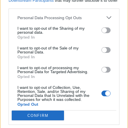
Downstream Participants
that may further disclose it to other
divisionsopgør
third parties.
Personal Data Processing Opt Outs
Andre læser også
I want to opt-out of the Sharing of my
personal data.
Opted In
I want to opt-out of the Sale of my
Personal Data.
Opted In
I want to opt-out of processing my
Personal Data for Targeted Advertising.
Opted In
I want to opt-out of Collection, Use,
Events
Aktuelt
Retention, Sale, and/or Sharing of my
Personal Data that Is Unrelated with the
Purposes for which it was collected.
Motorcykelklub fylder rundt
Efter 38 år er d
Opted Out
– det skal fejres
Vebbestrup Tur
trækker stikke
CONFIRM