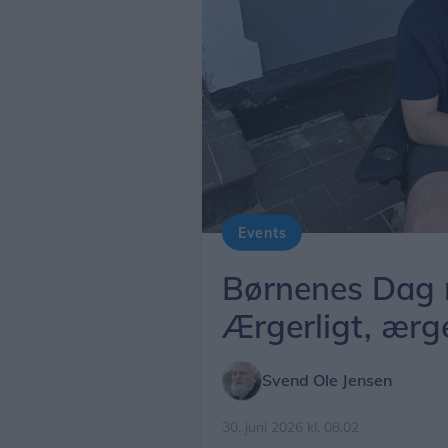
Events
Foto: Svend Ole Jensen
Børnenes Dag r
Ærgerligt, ærge
Svend Ole Jensen
30. juni 2026 kl. 08.02