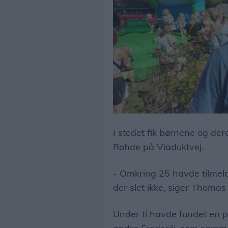
Thomas Sørensen ærgrer sig over, at hedebølgen ramte Børnenes Dag arrangementet
I stedet fik børnene og de
Rohde på Viaduktvej.
- Omkring 25 havde tilme
der slet ikke, siger Thoma
Under ti havde fundet en 