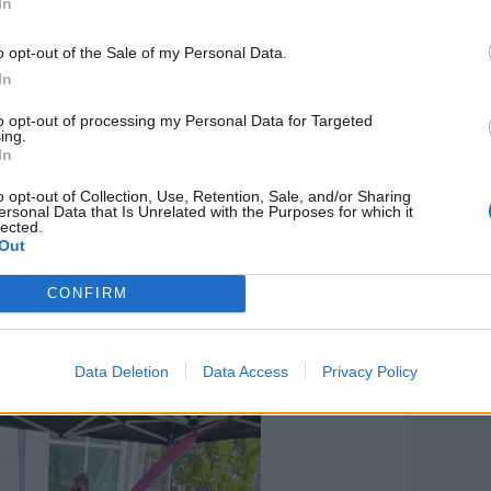
In
o opt-out of the Sale of my Personal Data.
In
t være her, men vi har da solgt lidt. Målet
to opt-out of processing my Personal Data for Targeted
el mindre, end vi kom med, fortalte
ing.
In
o opt-out of Collection, Use, Retention, Sale, and/or Sharing
ersonal Data that Is Unrelated with the Purposes for which it
 den store hoppeborg næsten ubenyttet
lected.
Out
avde dog fået en plads i skyggen. Her var
få en en af sørøverkaptajnens ballon-
CONFIRM
Data Deletion
Data Access
Privacy Policy