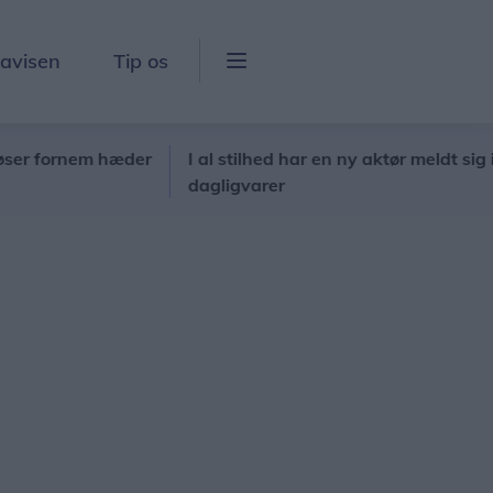
lavisen
Tip os
em hæder
I al stilhed har en ny aktør meldt sig ind i prisk
dagligvarer