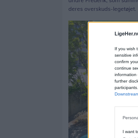
andre Frederik, som samme
deres overskuds-legetøjet.
LigeHer.n
If you wish 
sensitive in
confirm you
continue se
information 
further disc
participants
Downstream 
Persona
I want t