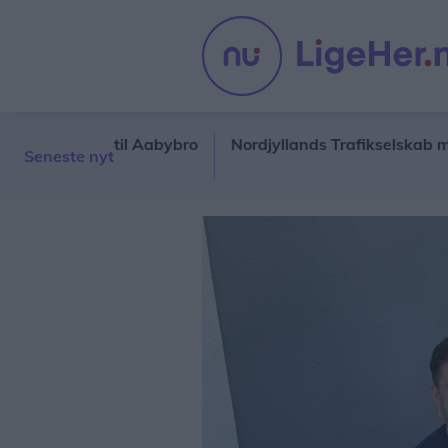
bage til Aabybro
Nordjyllands Trafikselskab mangler toci
Seneste nyt