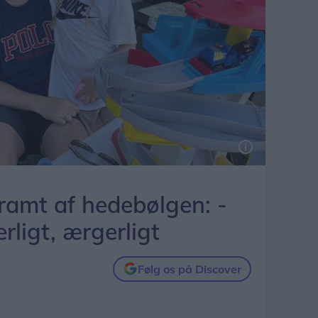
amt af hedebølgen: -
rligt, ærgerligt
Følg os på Discover