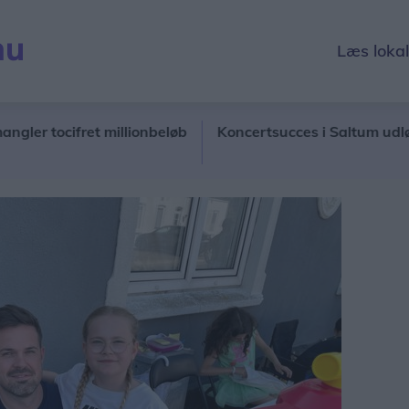
Læs loka
fret millionbeløb
Koncertsucces i Saltum udløser forn