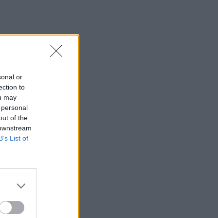
sonal or
ection to
ou may
 personal
out of the
 downstream
B’s List of