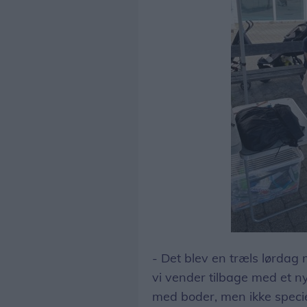
Kaptajn Hvide Skæg havde fundet en plads i skyggen, hvoir han fremkstillede ballon-figurer til børnene
- Det blev en træls lørda
vi vender tilbage med et ny
med boder, men ikke speciel