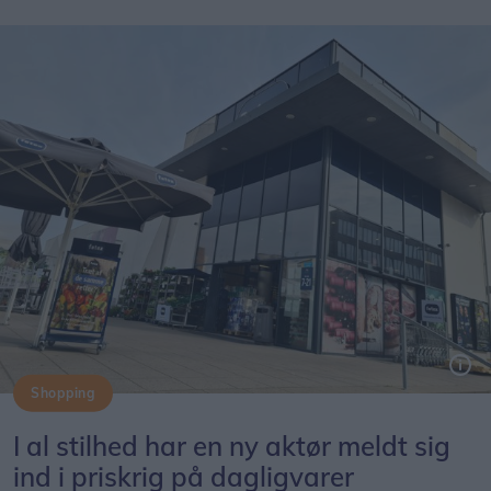
Shopping
Føtex-kæden har nu også aktivt kastet sig ind i priskrigen på dagligvarer.
I al stilhed har en ny aktør meldt sig
ind i priskrig på dagligvarer