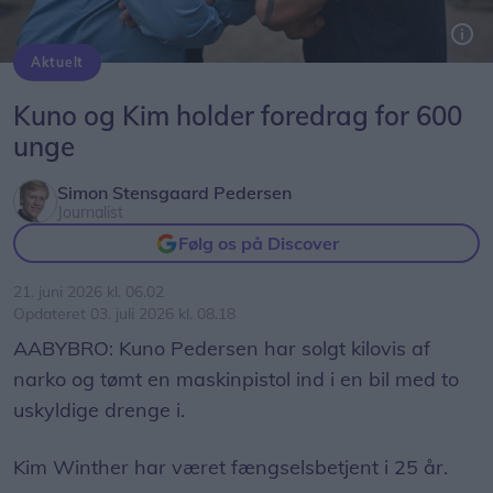
Aktuelt
Bag foredraget står Kuno Pedersen, der er tidligere indsat, og Kim Winther, der er fængselsbetjent, med hver sin livsvej, men med en fælles mission
Kuno og Kim holder foredrag for 600
unge
Simon Stensgaard Pedersen
Journalist
Følg os på Discover
21. juni 2026 kl. 06.02
Opdateret 03. juli 2026 kl. 08.18
AABYBRO: Kuno Pedersen har solgt kilovis af
narko og tømt en maskinpistol ind i en bil med to
uskyldige drenge i.
Kim Winther har været fængselsbetjent i 25 år.