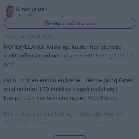
Simon Jensen
Journalist
Følg os på Discover
05. august 2026 kl. 15.00
NORDJYLLAND: Adskillige kæder har allerede
meldt offensivt ud om
prisnedsættelser og fast, lav
pris
.
Og nu har en endnu en kæde - denne gang Føtex
med omtrent 120 butikker - også meldt sig i
kampen, skriver branchemediet
RetailNews
.
Det er dog sket i stilhed og relativt ubemærket,
idet det blot fremgår af kædens
seneste
tilbudsavis
, at man har sænket normalprisen på