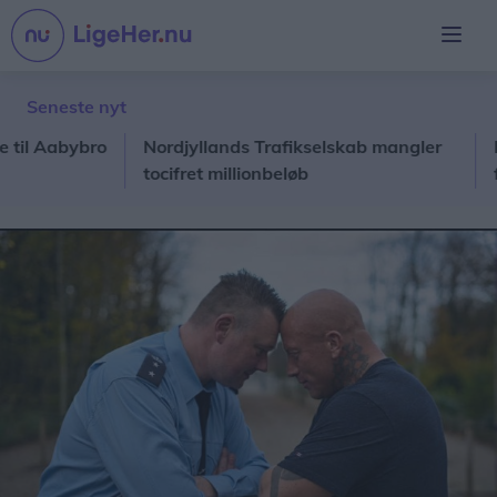
Seneste nyt
Aabybro
Nordjyllands Trafikselskab mangler
Konce
tocifret millionbeløb
forn