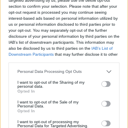
targeted advertising by us, please use the below opt-out
Lokalredaktionen
dagligvarer blandt de danske kæder.
section to confirm your selection. Please note that after your
Følg os på Discover
opt-out request is processed you may continue seeing
interest-based ads based on personal information utilized by
Føtex-kæden tæller i Nordjylland ti butikker -
us or personal information disclosed to third parties prior to
06. august 2026 kl. 14.08
fordelt på fem i Aalborg og Nørresundby, samt én i
your opt-out. You may separately opt-out of the further
HUNE/AABYBRO: Efter en god start i foråret 2025
Thisted, Hobro, Brønderslev, Hjørring og
disclosure of your personal information by third parties on the
vender demenskorene nu tilbage i Jammerbugt.
IAB’s list of downstream participants. This information may
Frederikshavn.
also be disclosed by us to third parties on the
IAB’s List of
Tilbuddet blev taget godt imod af både mennesker
Downstream Participants
that may further disclose it to other
med demens og deres pårørende.
third parties.
Personal Data Processing Opt Outs
Koret i Hune fortsætter, mens der i efteråret
oprettes et nyt demenskor i Aabybro.
I want to opt-out of the Sharing of my
personal data.
Opted In
Baggrunden er, at interessen i Brovst har været
I want to opt-out of the Sale of my
begrænset, mens flere har efterspurgt et tilbud i
Personal Data.
Opted In
Aabybro.
I want to opt-out of processing my
Vis mere
Personal Data for Targeted Advertising.
Det skriver LOF Jammerbugt i en