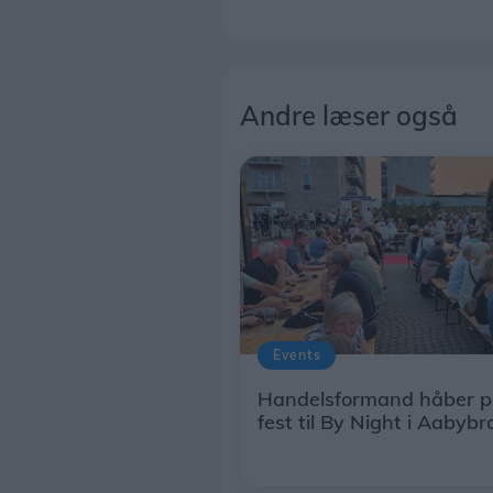
Andre læser også
Events
Handelsformand håber p
fest til By Night i Aabybr