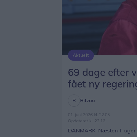
Aktuelt
Foto: Sebastian Elias Uth/Ritzau Scanpix
69 dage efter 
fået ny regerin
Ritzau
01. juni 2026 kl. 22.05
Opdateret kl. 22.16
DANMARK: Næsten ti uger ef