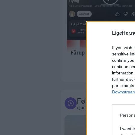
LigeHer.n
If you wish 
sensitive in
confirm you
continue se
information 
further disc
participants
Downstream 
Følg med
i Jammerbugt
Persona
I want t