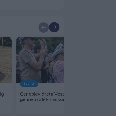
Events
ig
Genoplev årets Vesterhavsrock
gennem 39 knivskarpe pletskud