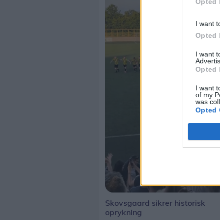
Opted 
I want t
Opted 
I want 
Advertis
Opted 
I want t
of my P
was col
Opted 
Skovsgaard sikrer historisk
oprykning