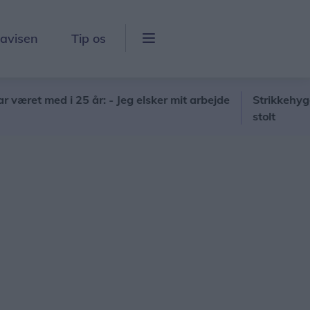
lavisen
Tip os
med i 25 år: - Jeg elsker mit arbejde
Strikkehygge måtte 
stolt