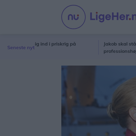
 meldt sig ind i priskrig på
Jakob skal stå i spids
Seneste nyt
professionshøjskoler