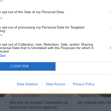
In
o opt-out of the Sale of my Personal Data.
In
to opt-out of processing my Personal Data for Targeted
ing.
In
o opt-out of Collection, Use, Retention, Sale, and/or Sharing
ersonal Data that Is Unrelated with the Purposes for which it
lected.
Out
CONFIRM
Data Deletion
Data Access
Privacy Policy
Bilvask for hunde? Charlotte og
Ny tribune blev in
Karen har fået en god idé