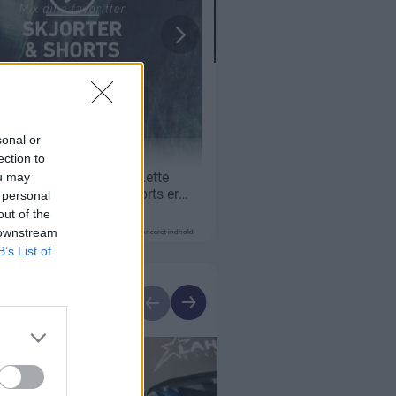
sonal or
ection to
ou may
 personal
out of the
 downstream
Annonceret indhold
B’s List of