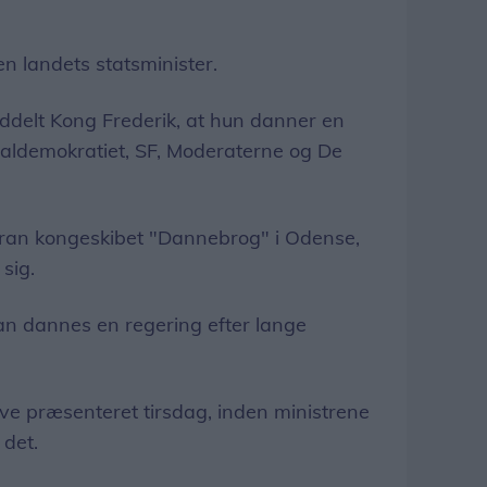
en landets statsminister.
delt Kong Frederik, at hun danner en
ialdemokratiet, SF, Moderaterne og De
foran kongeskibet "Dannebrog" i Odense,
sig.
kan dannes en regering efter lange
ive præsenteret tirsdag, inden ministrene
 det.