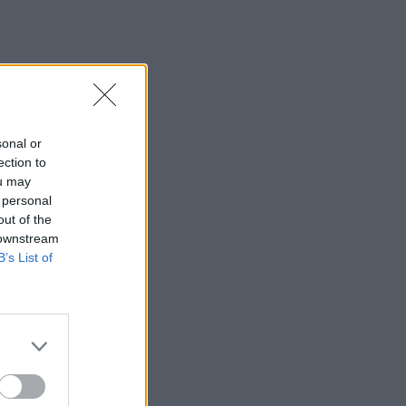
sonal or
ection to
ou may
 personal
out of the
 downstream
B’s List of