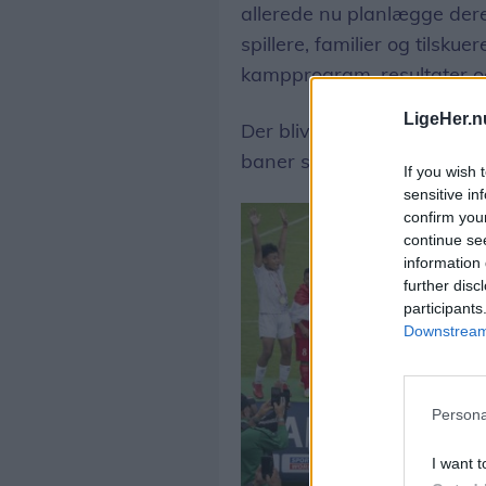
allerede nu planlægge der
spillere, familier og tilsku
kampprogram, resultater og
LigeHer.n
Der bliver også mulighed f
baner samt se både åbning
If you wish 
sensitive in
confirm you
continue se
information 
further disc
participants
Downstream 
Persona
I want t