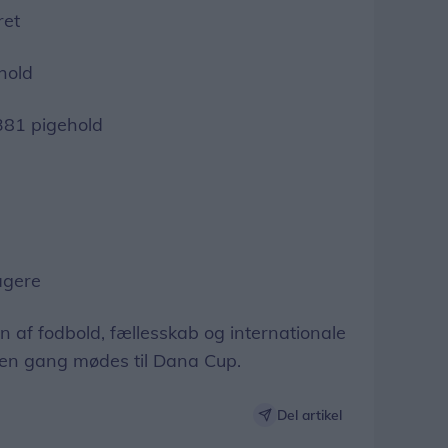
ret
hold
381 pigehold
agere
en af fodbold, fællesskab og internationale
en gang mødes til Dana Cup.
Del artikel