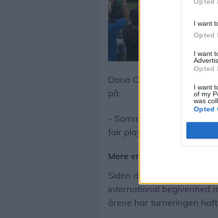
Opted 
I want t
Opted 
I want 
Advertis
Opted 
Dana Cup fremhæver samti
I want t
på:
of my P
was col
Opted 
- Sammen skaber vi Dana 
fair play.
Mere end en million delta
Siden den første turnering 
international begivenhed 
årene har turneringen haft