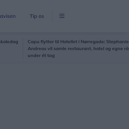
lavisen
Tip os
g
Capu flytter til Hotellet i Nørregade: Stephanie og
Andreas vil samle restaurant, hotel og egne råvarer
under ét tag