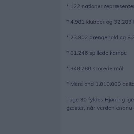
* 122 nationer repræsente
* 4.981 klubber og 32.283 
* 23.902 drengehold og 8.
* 81.246 spillede kampe
* 348.780 scorede mål
* Mere end 1.010.000 delt
I uge 30 fyldes Hjørring ig
gæster, når verden endnu 