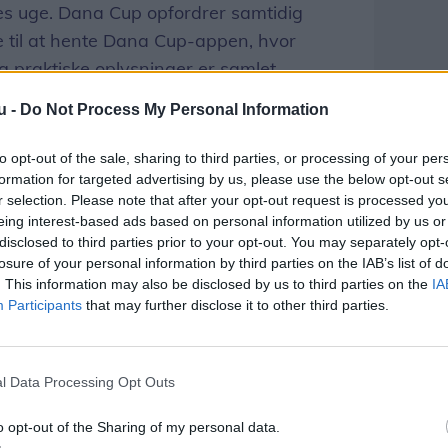
es uge. Dana Cup opfordrer samtidig
ere til at hente Dana Cup-appen, hvor
 praktiske oplysninger er samlet.
u -
Do Not Process My Personal Information
or at følge kampene via livestream fra 23
sceremonien og alle A-finalerne.
to opt-out of the sale, sharing to third parties, or processing of your per
formation for targeted advertising by us, please use the below opt-out s
r selection. Please note that after your opt-out request is processed y
eing interest-based ads based on personal information utilized by us or
disclosed to third parties prior to your opt-out. You may separately opt-
losure of your personal information by third parties on the IAB’s list of
. This information may also be disclosed by us to third parties on the
IA
Participants
that may further disclose it to other third parties.
l Data Processing Opt Outs
o opt-out of the Sharing of my personal data.