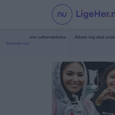
iets største solformørkelse
Ålbæk-haj skal undersøges i
Seneste nyt