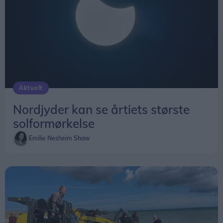
opleve en kraftigere solformørkelse herhjemme.
Kort efter blev hun uddannet søfartslæge, og
siden har hun specialiseret sig i
Vil man se det præcise tidspunkt for
helbredsundersøgelser af fiskere og søfolk.
solformørkelsen på en bestemt lokation kan den
Indimellem arbejder hun fortsat som vikar i almen
findes
her
.
praksis, men det er søfarten, der fylder mest.
Aktuelt
Klinikken ligger, hvor fiskerne er
Nordjyder kan se årtiets største
For Eva Folkersen giver det perfekt mening, at
solformørkelse
klinikken ligger på havnen.
Emilie Nesheim Shaw
- Jeg vil gerne være den første læge, der sidder
fysisk på en havn. Fiskerne skal ikke ind på en
traditionel lægeklinik. Her kan de komme direkte
ind fra kajen, og det gør det hele mere afslappet.