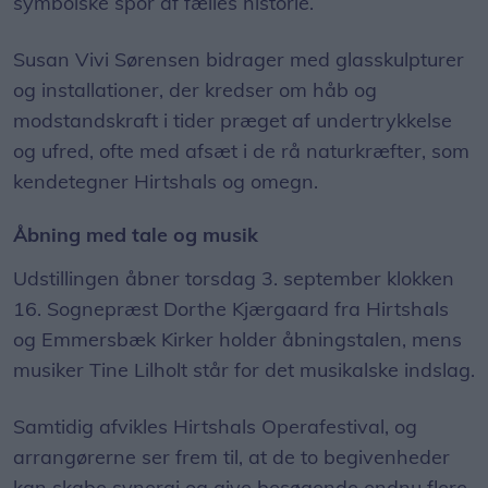
symbolske spor af fælles historie.
Susan Vivi Sørensen bidrager med glasskulpturer
og installationer, der kredser om håb og
modstandskraft i tider præget af undertrykkelse
og ufred, ofte med afsæt i de rå naturkræfter, som
kendetegner Hirtshals og omegn.
Åbning med tale og musik
Udstillingen åbner torsdag 3. september klokken
16. Sognepræst Dorthe Kjærgaard fra Hirtshals
og Emmersbæk Kirker holder åbningstalen, mens
musiker Tine Lilholt står for det musikalske indslag.
Samtidig afvikles Hirtshals Operafestival, og
arrangørerne ser frem til, at de to begivenheder
kan skabe synergi og give besøgende endnu flere