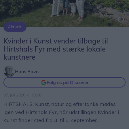
Aktuelt
Turistchef Laila Zielke, Susan Vivi Sørensen, Hanne Melvej Lyngbye og Lisbet Hvid Hermansen.
Kvinder i Kunst vender tilbage til
Hirtshals Fyr med stærke lokale
kunstnere
Hans Ravn
Følg os på Discover
07. juli 2026 kl. 10.00
HIRTSHALS: Kunst, natur og eftertanke mødes
igen ved Hirtshals Fyr, når udstillingen Kvinder i
Kunst finder sted fra 3. til 6. september.