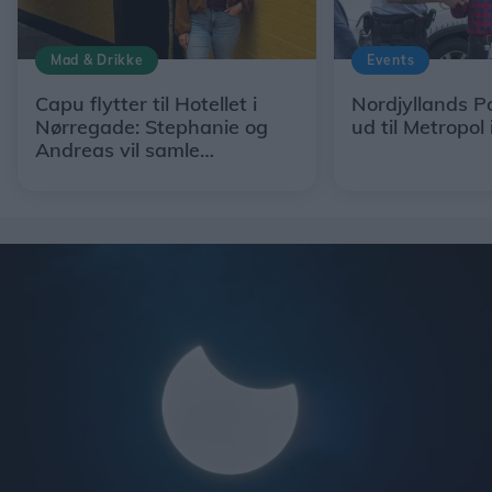
Mad & Drikke
Events
Capu flytter til Hotellet i
Nordjyllands Po
Nørregade: Stephanie og
ud til Metropol 
Andreas vil samle
restaurant, hotel og egne
råvarer under ét tag