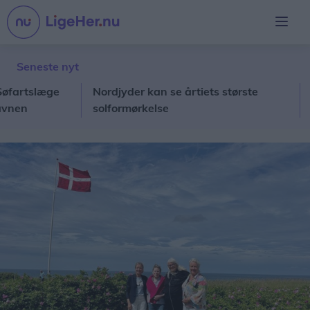
Seneste nyt
rtslæge
Nordjyder kan se årtiets største
Ålbæ
n
solformørkelse
Hirt