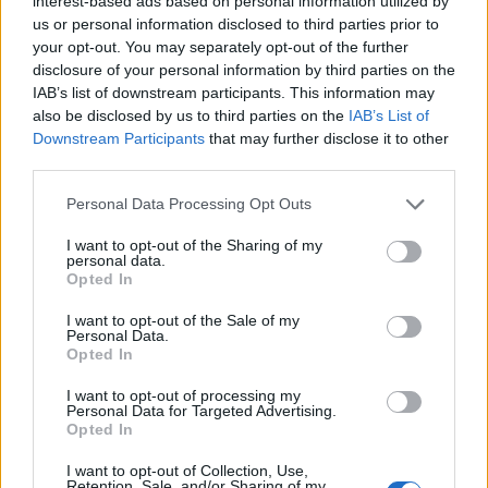
kraftigste delvise solformørkelse, der kan ses fra
interest-based ads based on personal information utilized by
us or personal information disclosed to third parties prior to
Danmark frem til 2048.
your opt-out. You may separately opt-out of the further
disclosure of your personal information by third parties on the
Over hele landet vil Månen bevæge sig ind foran
IAB’s list of downstream participants. This information may
Solen, og afhængigt af hvor i Danmark man
also be disclosed by us to third parties on the
IAB’s List of
Downstream Participants
that may further disclose it to other
befinder sig, vil op mod 86 procent af Solens skive
third parties.
være dækket.
Vis mere
Personal Data Processing Opt Outs
Del artikel
Det oplyser sol26 i en pressemeddelelse.
I want to opt-out of the Sharing of my
personal data.
Opted In
Formørkelsen topper omkring klokken 20.00, kort
før solnedgang, hvilket giver gode muligheder for
I want to opt-out of the Sale of my
Personal Data.
at opleve fænomenet fra steder med frit udsyn
Opted In
mod vest.
I want to opt-out of processing my
Personal Data for Targeted Advertising.
Opted In
For mange nordjyder kan kysterne, fjordene og de
åbne landskaber danne en flot ramme om den
I want to opt-out of Collection, Use,
Retention, Sale, and/or Sharing of my