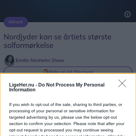
Aktuelt
Solformørkelsen 12. august bliver den mest markante, der kan opleves fra Danmark i mere end 20 år. Billedet her er fra delvis solformørkelse Aalborg 29. marts 2025.
Arkivfoto: Martél Andersen
Nordjyder kan se årtiets største
solformørkelse
Emilie Nesheim Shaw
Følg os på Discover
LigeHer.nu -
Do Not Process My Personal
08. august 2026 kl. 14.00
Information
NORDJYLLAND: Når solen går mod horisonten
onsdag 12. august, bliver det ikke en helt
If you wish to opt-out of the sale, sharing to third parties, or
processing of your personal or sensitive information for
almindelig sommeraften.
targeted advertising by us, please use the below opt-out
section to confirm your selection. Please note that after your
Nordjyder får nemlig mulighed for at opleve den
opt-out request is processed you may continue seeing