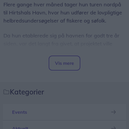
Flere gange hver måned tager hun turen nordpå
til Hirtshals Havn, hvor hun udfører de lovpligtige
helbredsundersøgelser af fiskere og søfolk.
Da hun etablerede sig på havnen for godt tre år
siden, var det langt fra givet, at projektet ville
lykkes.
Vis mere
- Jeg vidste jo ikke, om det kunne løbe rundt. Men
Del artikel
det er faktisk gået rigtig fint. Det meste af mit
arbejde er heroppe nu, fordi jeg har fået så
mange fiskere og sømænd. Det går lidt som ringe i
Kategorier
vandet, fortæller Eva Folkersen.
Events
Aktuelt