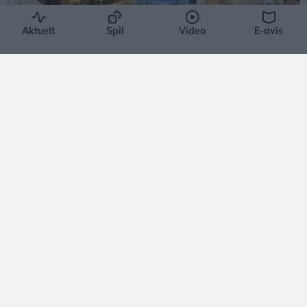
Aktuelt
Spil
Video
E-avis
Aktuelt
Stor kæde giver fri på barnets
første skoledag
Lokalredaktionen