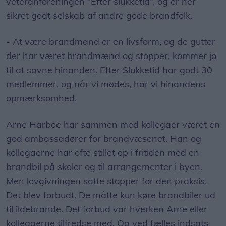
veteranforeningen ”Efter slukketid”, og er her
sikret godt selskab af andre gode brandfolk.
- At være brandmand er en livsform, og de gutter
der har været brandmænd og stopper, kommer jo
til at savne hinanden. Efter Slukketid har godt 30
medlemmer, og når vi mødes, har vi hinandens
opmærksomhed.
Arne Harboe har sammen med kollegaer været en
god ambassadører for brandvæsenet. Han og
kollegaerne har ofte stillet op i fritiden med en
brandbil på skoler og til arrangementer i byen.
Men lovgivningen satte stopper for den praksis.
Det blev forbudt. De måtte kun køre brandbiler ud
til ildebrande. Det forbud var hverken Arne eller
kollegaerne tilfredse med. Og ved fælles indsats