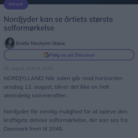
Aktuelt
Solformørkelsen 12. august bliver den mest markante, der kan opleves fra Danmark i mere end 20 år. Billedet her er fra delvis solformørkelse Aalborg 29. marts 2025.
Arkivfoto: Martél Andersen
Nordjyder kan se årtiets største
solformørkelse
Emilie Nesheim Shaw
Følg os på Discover
08. august 2026 kl. 14.00
NORDJYLLAND: Når solen går mod horisonten
onsdag 12. august, bliver det ikke en helt
almindelig sommeraften.
Nordjyder får nemlig mulighed for at opleve den
kraftigste delvise solformørkelse, der kan ses fra
Danmark frem til 2048.