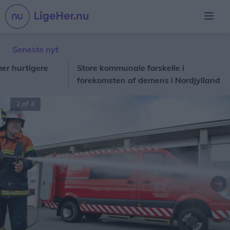
Seneste nyt
rtigere
Store kommunale forskelle i
Fr
forekomsten af demens i Nordjylland
Sø
ha
2 af 4
Forrige
Næ