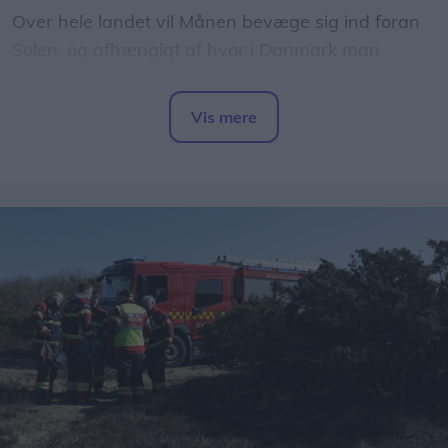
Over hele landet vil Månen bevæge sig ind foran
Solen, og afhængigt af hvor i Danmark man
befinder sig, vil op mod 86 procent af Solens skive
være dækket.
Vis mere
Del artikel
Det oplyser sol26 i en pressemeddelelse.
Formørkelsen topper omkring klokken 20.00, kort
før solnedgang, hvilket giver gode muligheder for
at opleve fænomenet fra steder med frit udsyn
mod vest.
For mange nordjyder kan kysterne, fjordene og de
åbne landskaber danne en flot ramme om den
sjældne naturoplevelse, hvis vejret arter sig.