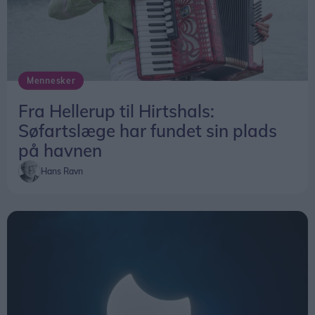
vurdere, om de nye regler har haft betydning for
afgangstiderne.
Mennesker
Fra Hellerup til Hirtshals:
Søfartslæge har fundet sin plads
på havnen
Hans Ravn