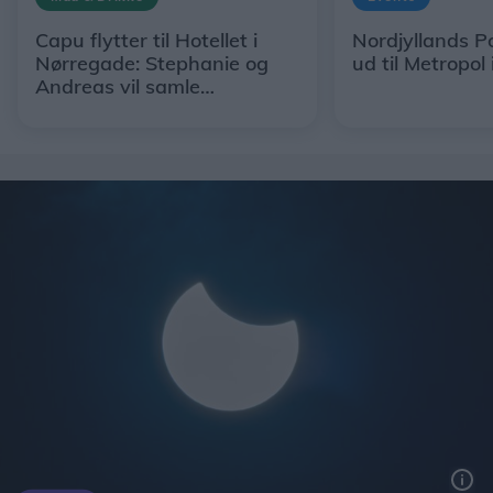
Capu flytter til Hotellet i
Nordjyllands Po
Nørregade: Stephanie og
ud til Metropol 
Andreas vil samle
restaurant, hotel og egne
råvarer under ét tag