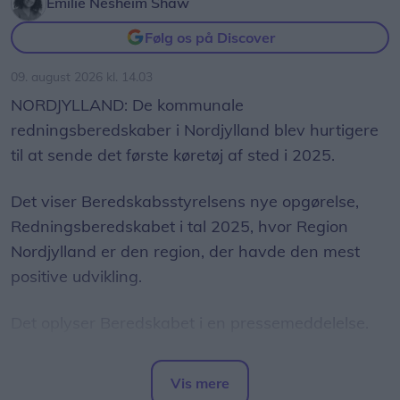
Emilie Nesheim Shaw
måneden, men dagene bliver sjældent planlagt
Følg os på Discover
længe i forvejen.
09. august 2026 kl. 14.03
- Fiskerne kan blive kaldt ud med kort varsel, eller
NORDJYLLAND: De kommunale
der er godt fiskeri, og så sejler de. Derfor skal jeg
redningsberedskaber i Nordjylland blev hurtigere
være fleksibel. Nogle kommer direkte ind fra kajen
til at sende det første køretøj af sted i 2025.
i arbejdstøj, når de er inde at losse, og så laver vi
undersøgelsen.
Det viser Beredskabsstyrelsens nye opgørelse,
Redningsberedskabet i tal 2025, hvor Region
Undersøgelserne er lovpligtige for alle, der
Nordjylland er den region, der havde den mest
arbejder til søs. Når helbredet er i orden, udstedes
positive udvikling.
et søfartsmedicinsk certifikat, som normalt gælder
i to år.
Det oplyser Beredskabet i en pressemeddelelse.
Farvel til egen lægepraksis
Den gennemsnitlige afgangstid faldt fra 3
Vis mere
I mange år arbejdede Eva Folkersen som
minutter og 36 sekunder i 2024 til 3 minutter og