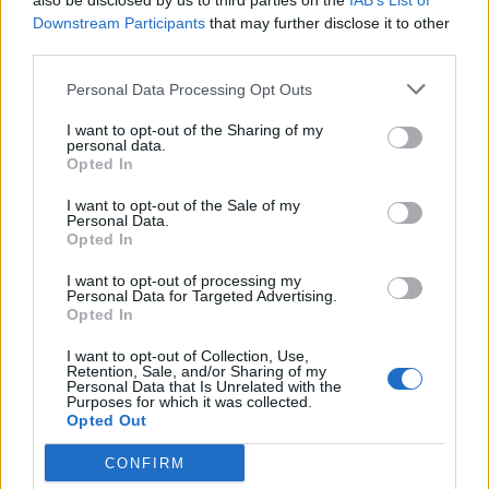
also be disclosed by us to third parties on the
IAB’s List of
Downstream Participants
that may further disclose it to other
09. august 2026 kl. 06.02
third parties.
HIRTSHALS: Selv om Eva Folkersen har adresse i
Personal Data Processing Opt Outs
Hellerup, er Hirtshals blevet omdrejningspunktet
I want to opt-out of the Sharing of my
for en stor del af hendes arbejdsliv.
personal data.
Opted In
Flere gange hver måned tager hun turen nordpå
I want to opt-out of the Sale of my
Personal Data.
til Hirtshals Havn, hvor hun udfører de lovpligtige
Opted In
helbredsundersøgelser af fiskere og søfolk.
I want to opt-out of processing my
Personal Data for Targeted Advertising.
Da hun etablerede sig på havnen for godt tre år
Opted In
siden, var det langt fra givet, at projektet ville
I want to opt-out of Collection, Use,
Retention, Sale, and/or Sharing of my
lykkes.
Personal Data that Is Unrelated with the
Purposes for which it was collected.
Vis mere
Opted Out
- Jeg vidste jo ikke, om det kunne løbe rundt. Men
Del artikel
det er faktisk gået rigtig fint. Det meste af mit
CONFIRM