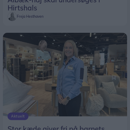
Hirtshals
Freja Hesthaven
Aktuelt
Stor kæde giver fri på barnets