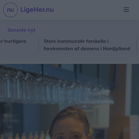
Seneste nyt
igere
Store kommunale forskelle i
Fra H
forekomsten af demens i Nordjylland
Søfa
havn