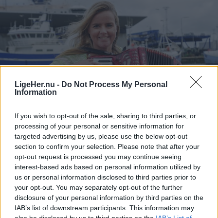
LigeHer.nu -
Do Not Process My Personal
Information
If you wish to opt-out of the sale, sharing to third parties, or
processing of your personal or sensitive information for
targeted advertising by us, please use the below opt-out
Mennesker
Mellem helbredsundersøgelser af fiskere og søfolk finder Eva Folkersen også tid til at øve sig på harmonikaen på Hirtshals Havn.
section to confirm your selection. Please note that after your
opt-out request is processed you may continue seeing
Fra Hellerup til Hirtshals: Søfartslæge
interest-based ads based on personal information utilized by
har fundet sin plads på havnen
us or personal information disclosed to third parties prior to
your opt-out. You may separately opt-out of the further
Hans Ravn
disclosure of your personal information by third parties on the
IAB’s list of downstream participants. This information may
Følg os på Discover