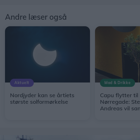
Andre læser også
Aktuelt
Mad & Drikke
Nordjyder kan se årtiets
Capu flytter til 
største solformørkelse
Nørregade: St
Andreas vil sa
restaurant, ho
råvarer under 