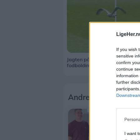
LigeHer.n
If you wish 
sensitive in
Jagten på den
confirm you
fodboldinteresserede mågeun
continue se
information 
further disc
participants
Andre læser også
Downstream 
Persona
I want t