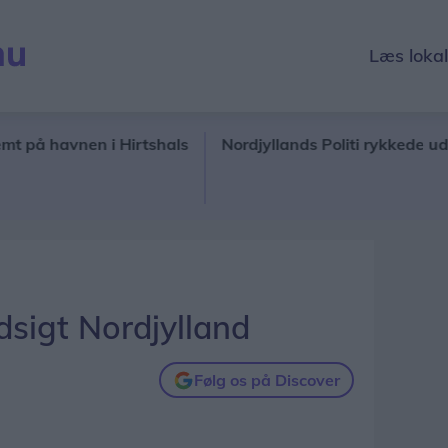
Læs loka
havnen i Hirtshals
Nordjyllands Politi rykkede ud til Met
sigt Nordjylland
Følg os på Discover