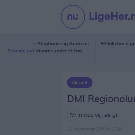
i Nørregade: Stephanie og Andreas
93 kilo hash gemt på 
l og egne råvarer under ét tag
Seneste nyt
Aktuelt
DMI Regionalud
Ritzau Vejrudsigt
12. september 2025 kl. 17.24