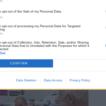
In
o opt-out of the Sale of my Personal Data.
In
Events
to opt-out of processing my Personal Data for Targeted
i Hjørring
Flere kendte besøger populært
ing.
strikkearrangement i Hjørring
In
o opt-out of Collection, Use, Retention, Sale, and/or Sharing
ersonal Data that Is Unrelated with the Purposes for which it
lected.
Out
CONFIRM
Data Deletion
Data Access
Privacy Policy