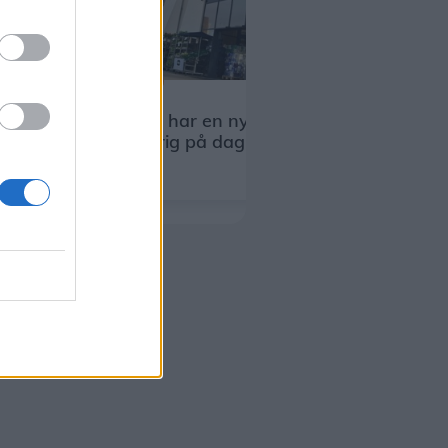
Shopping
I al stilhed har en ny aktør meldt sig
ind i priskrig på dagligvarer