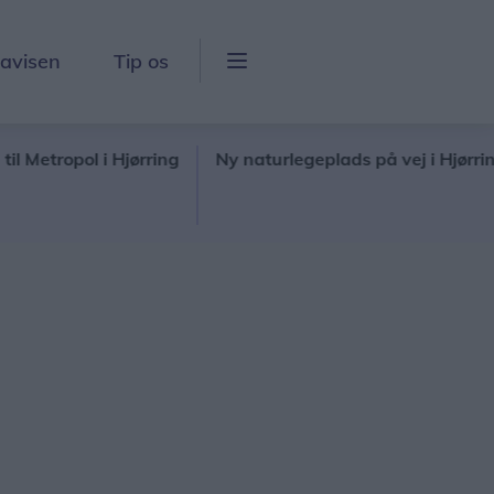
lavisen
Tip os
ropol i Hjørring
Ny naturlegeplads på vej i Hjørring
F