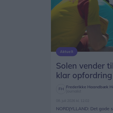
Aktuelt
De kommende dage byder på mere sol og varme, og vælger man at tage en tur til vandet, har livredderne en opfordring.
Solen vender t
klar opfordring
Frederikke Haandbæk H
Journalist
08. juli 2026 kl. 12.02
NORDJYLLAND: Det gode som