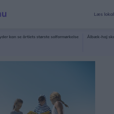
Læs loka
 se årtiets største solformørkelse
Ålbæk-haj skal under