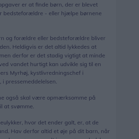
pgaver er at finde børn, der er blevet
er bedsteforældre - eller hjælpe børnene
ørn og forældre eller bedsteforældre bliver
en. Heldigvis er det altid lykkedes at
men derfor er det stadig vigtigt at minde
 ved vandet hurtigt kan udvikle sig til en
ders Myrhøj, kystlivredningschef i
, i pressemeddelelsen.
sne også skal være opmærksomme på
til at svømme.
lykker, hvor det ender galt, er, at de
nd. Hav derfor altid et øje på dit barn, når