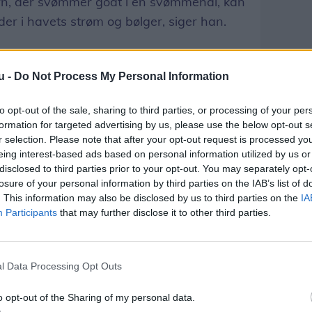
ørn, der svømmer godt i en svømmehal, kan
r i havets strøm og bølger, siger han.
af dette kom til udtryk i sidste uge
s Brygge i København.
u -
Do Not Process My Personal Information
to opt-out of the sale, sharing to third parties, or processing of your per
 i vandet ved det store børnebassin og
formation for targeted advertising by us, please use the below opt-out s
Det lignede leg, men livredderne holdt øje
r selection. Please note that after your opt-out request is processed y
ak vejret.
eing interest-based ads based on personal information utilized by us or
disclosed to third parties prior to your opt-out. You may separately opt-
losure of your personal information by third parties on the IAB’s list of
op af vandet. Bortset fra forskrækkelsen
. This information may also be disclosed by us to third parties on the
IA
Participants
that may further disclose it to other third parties.
ver, hvor alvorlig situationen faktisk var,
rtigt en badetur kan ende fatalt. De voksne
l Data Processing Opt Outs
med deres børn - især når børnene ikke kan
o opt-out of the Sharing of my personal data.
øj.