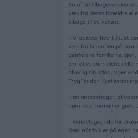
En af de tilbagevendende o
væk fra deres forældre ell
tilbage til de voksne.
- Vi oplever hvert år, at b
væk fra hinanden på strand
genforene familierne igen, 
om, at et barn alene i eller
alvorlig situation, siger An
TrygFonden Kystlivredning
Han understreger, at vok
børn, der normalt er gode 
- Kendetegnende for drukneu
sker, når folk er på egen hå