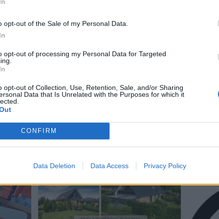
In
voksne går med børnene i vandet.
o opt-out of the Sale of my Personal Data.
In
 gøre noget sjovt i fællesskab, og
to opt-out of processing my Personal Data for Targeted
 en badetur ikke bør foregå alene, men
ing.
In
han.
o opt-out of Collection, Use, Retention, Sale, and/or Sharing
ersonal Data that Is Unrelated with the Purposes for which it
Del artikel
lected.
Out
CONFIRM
Data Deletion
Data Access
Privacy Policy