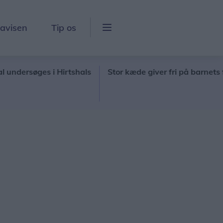
lavisen
Tip os
søges i Hirtshals
Stor kæde giver fri på barnets første 