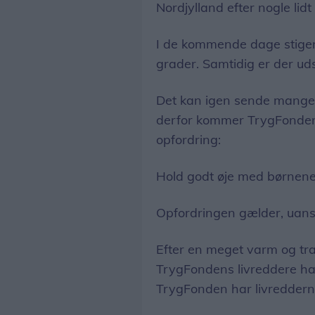
Nordjylland efter nogle lid
I de kommende dage stiger 
grader. Samtidig er der udsi
Det kan igen sende mange
derfor kommer TrygFonden 
opfordring:
Hold godt øje med børnene
Opfordringen gælder, uans
Efter en meget varm og tr
TrygFondens livreddere haf
TrygFonden har livredderne 