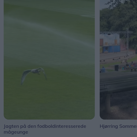
Jagten på den fodboldinteresserede
Hjørring Sommer
mågeunge