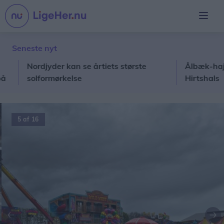
Seneste nyt
Nordjyder kan se årtiets største
Ålbæk-haj skal
solformørkelse
Hirtshals
5 af 16
Forrige
Næ