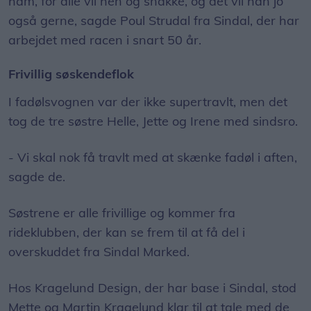
ham, for alle vil hen og snakke, og det vil han jo
også gerne, sagde Poul Strudal fra Sindal, der har
arbejdet med racen i snart 50 år.
Frivillig søskendeflok
I fadølsvognen var der ikke supertravlt, men det
tog de tre søstre Helle, Jette og Irene med sindsro.
- Vi skal nok få travlt med at skænke fadøl i aften,
sagde de.
Søstrene er alle frivillige og kommer fra
rideklubben, der kan se frem til at få del i
overskuddet fra Sindal Marked.
Hos Kragelund Design, der har base i Sindal, stod
Mette og Martin Kragelund klar til at tale med de