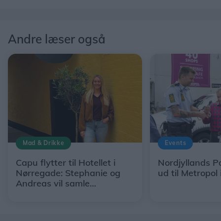
Andre læser også
Mad & Drikke
Events
Capu flytter til Hotellet i
Nordjyllands Po
Nørregade: Stephanie og
ud til Metropol 
Andreas vil samle
restaurant, hotel og egne
råvarer under ét tag