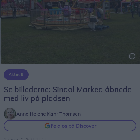
Tivoliet lyste op på Sindal Marked, hvor skyerne hang lidt lavt torsdag.
Aktuelt
Se billederne: Sindal Marked åbnede
med liv på pladsen
Anne Helene Kahr Thomsen
Følg os på Discover
15. maj 2026 kl. 11.01