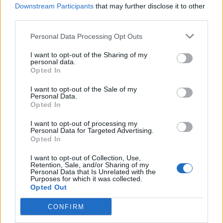
Det oplyser sol26 i en pressemeddelelse.
Downstream Participants
that may further disclose it to other
third parties.
Formørkelsen topper omkring klokken 20.00, kort
Personal Data Processing Opt Outs
før solnedgang, hvilket giver gode muligheder for
at opleve fænomenet fra steder med frit udsyn
I want to opt-out of the Sharing of my
personal data.
mod vest.
Opted In
I want to opt-out of the Sale of my
For mange nordjyder kan kysterne, fjordene og de
Personal Data.
Opted In
åbne landskaber danne en flot ramme om den
sjældne naturoplevelse, hvis vejret arter sig.
I want to opt-out of processing my
Personal Data for Targeted Advertising.
Opted In
- En solformørkelse er en af de få begivenheder,
Mennesker
I want to opt-out of Collection, Use,
der kan få os alle til at stoppe op og kigge i
Retention, Sale, and/or Sharing of my
Personal Data that Is Unrelated with the
Store kommunale forskelle i
samme retning. Det er både smukt, fascinerende
Purposes for which it was collected.
forekomsten af demens i Nordjylland
Opted Out
og en fantastisk anledning til at samles om Solen,
dens betydning for livet på Jorden og vores plads i
CONFIRM
Lokalredaktionen
universet. Med Sol26 vil vi give danskerne en