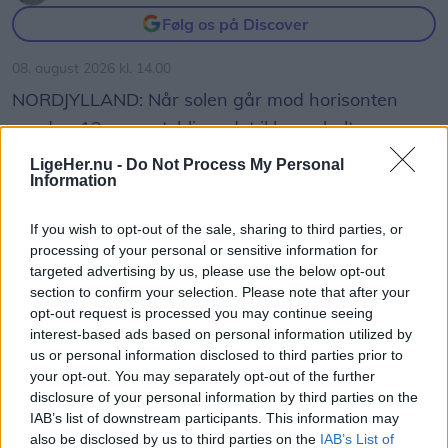
Følg os på Discover
08. august 2026 kl. 14.00
NORDJYLLAND: Når solen går mod horisonten
onsdag 12. august, bliver det ikke en helt
almindelig sommeraften.
LigeHer.nu -
Do Not Process My Personal
Information
Nordjyder får nemlig mulighed for at opleve den
If you wish to opt-out of the sale, sharing to third parties, or
kraftigste delvise solformørkelse, der kan ses fra
processing of your personal or sensitive information for
Danmark frem til 2048.
targeted advertising by us, please use the below opt-out
section to confirm your selection. Please note that after your
Over hele landet vil Månen bevæge sig ind foran
opt-out request is processed you may continue seeing
interest-based ads based on personal information utilized by
Solen, og afhængigt af hvor i Danmark man
us or personal information disclosed to third parties prior to
befinder sig, vil op mod 86 procent af Solens skive
your opt-out. You may separately opt-out of the further
være dækket.
disclosure of your personal information by third parties on the
Vis mere
IAB’s list of downstream participants. This information may
Del artikel
also be disclosed by us to third parties on the
IAB’s List of