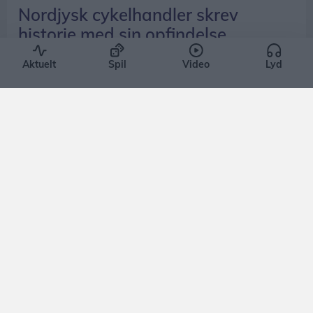
Nordjysk cykelhandler skrev
historie med sin opfindelse
Asbjørn Hansen
Aktuelt
Spil
Video
Lyd