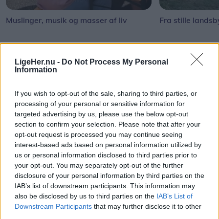
Muslinger, musik og masser af liv
Fra stille landsb
LigeHer.nu -
Do Not Process My Personal
Information
Andre læser også
If you wish to opt-out of the sale, sharing to third parties, or
processing of your personal or sensitive information for
targeted advertising by us, please use the below opt-out
section to confirm your selection. Please note that after your
opt-out request is processed you may continue seeing
interest-based ads based on personal information utilized by
us or personal information disclosed to third parties prior to
your opt-out. You may separately opt-out of the further
disclosure of your personal information by third parties on the
Mennesker
Aktuelt
IAB’s list of downstream participants. This information may
also be disclosed by us to third parties on the
IAB’s List of
Anette og Kim nægter at
Færdselsuheld
Downstream Participants
that may further disclose it to other
give op: Nu prøver de noget
ved Gravlev - 
third parties.