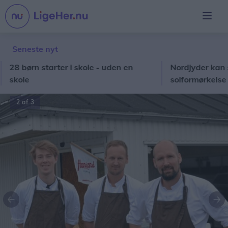
Seneste nyt
 børn starter i skole - uden en
Nordjyder kan se årt
ole
solformørkelse
3 af 3
Forrige
Næ