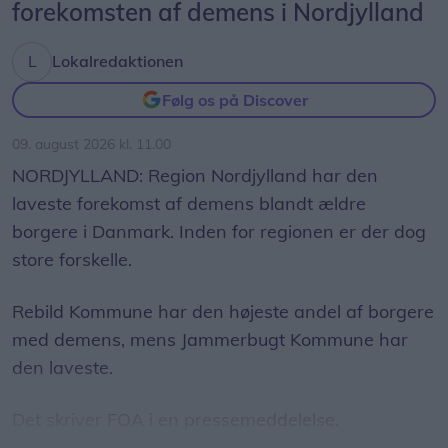
forekomsten af demens i Nordjylland
og en fantastisk anledning til at samles om Solen,
dens betydning for livet på Jorden og vores plads i
Lokalredaktionen
universet. Med Sol26 vil vi give danskerne en
fælles oplevelse – og inspirere til ny viden og
Følg os på Discover
nysgerrighed på naturvidenskab, siger Tina Ibsen,
09. august 2026 kl. 11.00
der er astrofysiker og en af initiativtagerne til
NORDJYLLAND: Region Nordjylland har den
Sol26.
laveste forekomst af demens blandt ældre
borgere i Danmark. Inden for regionen er der dog
Herunder får man et overblik over, hvornår
store forskelle.
solformørkelsen rammer forskellige steder i
Nordjylland.
Rebild Kommune har den højeste andel af borgere
med demens, mens Jammerbugt Kommune har
den laveste.
Det skriver FOA i en pressemeddelelse.