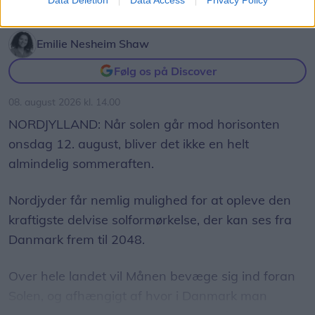
solformørkelse
Emilie Nesheim Shaw
Følg os på Discover
08. august 2026 kl. 14.00
NORDJYLLAND: Når solen går mod horisonten
onsdag 12. august, bliver det ikke en helt
almindelig sommeraften.
Nordjyder får nemlig mulighed for at opleve den
kraftigste delvise solformørkelse, der kan ses fra
Danmark frem til 2048.
Over hele landet vil Månen bevæge sig ind foran
Solen, og afhængigt af hvor i Danmark man