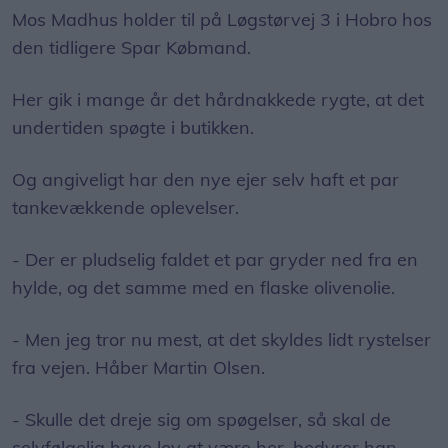
Mos Madhus holder til på Løgstørvej 3 i Hobro hos
den tidligere Spar Købmand.
Her gik i mange år det hårdnakkede rygte, at det
undertiden spøgte i butikken.
Og angiveligt har den nye ejer selv haft et par
tankevækkende oplevelser.
- Der er pludselig faldet et par gryder ned fra en
hylde, og det samme med en flaske olivenolie.
- Men jeg tror nu mest, at det skyldes lidt rystelser
fra vejen. Håber Martin Olsen.
- Skulle det dreje sig om spøgelser, så skal de
selvfølgelig have lov at være her, bedyrer han.