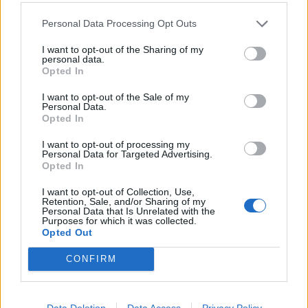
helt nyt
Personal Data Processing Opt Outs
I want to opt-out of the Sharing of my
personal data.
Opted In
I want to opt-out of the Sale of my
Personal Data.
Opted In
I want to opt-out of processing my
Personal Data for Targeted Advertising.
Opted In
I want to opt-out of Collection, Use,
Retention, Sale, and/or Sharing of my
Personal Data that Is Unrelated with the
Purposes for which it was collected.
Opted Out
CONFIRM
Aktuelt
Solformørkelsen 12. august bliver den mest markante, der kan opleves fra Danmark i mere end 20 år. Billedet her er fra delvis solformørkelse Aalborg 29. marts 2025.
Arkivfoto: Martél Andersen
Nordjyder kan se årtiets største
Data Deletion
Data Access
Privacy Policy