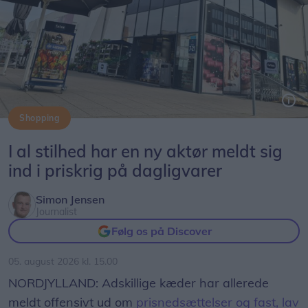
Man kan derfor igen frit færdes udenfor.
Shopping
Føtex-kæden har nu også aktivt kastet sig ind i priskrigen på dagligvarer.
I al stilhed har en ny aktør meldt sig
ind i priskrig på dagligvarer
Simon Jensen
Journalist
Følg os på Discover
05. august 2026 kl. 15.00
NORDJYLLAND: Adskillige kæder har allerede
meldt offensivt ud om
prisnedsættelser og fast, lav