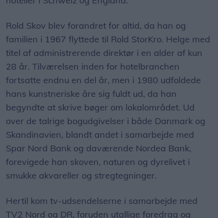
hoteller i Schweiz og England.
Rold Skov blev forandret for altid, da han og
familien i 1967 flyttede til Rold StorKro. Helge med
titel af administrerende direktør i en alder af kun
28 år. Tilværelsen inden for hotelbranchen
fortsatte endnu en del år, men i 1980 udfoldede
hans kunstneriske åre sig fuldt ud, da han
begyndte at skrive bøger om lokalområdet. Ud
over de talrige bogudgivelser i både Danmark og
Skandinavien, blandt andet i samarbejde med
Spar Nord Bank og daværende Nordea Bank,
forevigede han skoven, naturen og dyrelivet i
smukke akvareller og stregtegninger.
Hertil kom tv-udsendelserne i samarbejde med
TV2 Nord og DR, foruden utallige foredrag og