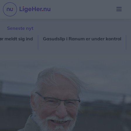
Seneste nyt
dt sig ind
Gasudslip i Ranum er under kontrol
Kvind