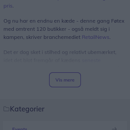
pris
.
Og nu har en endnu en kæde - denne gang Føtex
med omtrent 120 butikker - også meldt sig i
kampen, skriver branchemediet
RetailNews
.
Det er dog sket i stilhed og relativt ubemærket,
idet det blot fremgår af kædens
seneste
tilbudsavis
, at man har sænket normalprisen på
100 dagligvarer "til discountniveau".
Vis mere
Del artikel
Blandt eksemplerne herpå er, at prisen på 200
gram smør er sænket fra 13,50 kr. til 9,95 kr. -
mens 450 gram kyllingebryst nu koster 34,95 kr. i
Kategorier
stedet for 42,95 kr.
Events