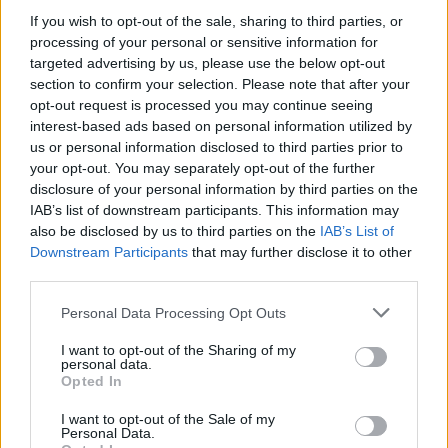
If you wish to opt-out of the sale, sharing to third parties, or
processing of your personal or sensitive information for
targeted advertising by us, please use the below opt-out
section to confirm your selection. Please note that after your
Aktuelt
opt-out request is processed you may continue seeing
Arkivfoto: Michael Koch
interest-based ads based on personal information utilized by
Gasudslip i Ranum er under kontrol
us or personal information disclosed to third parties prior to
your opt-out. You may separately opt-out of the further
Simon Jensen
disclosure of your personal information by third parties on the
Journalist
IAB’s list of downstream participants. This information may
also be disclosed by us to third parties on the
IAB’s List of
Følg os på Discover
Downstream Participants
that may further disclose it to other
third parties.
05. august 2026 kl. 14.21
Opdateret kl. 17.15
Personal Data Processing Opt Outs
OPDATERET KL. 17.12: Gasudslippet er nu under
I want to opt-out of the Sharing of my
kontrol, oplyser Nordjyllands Politi
personal data.
Opted In
RANUM: En overrevet gasledning på Rønnevej 15
I want to opt-out of the Sale of my
Personal Data.
i Ranum får nu politiet til at komme med to