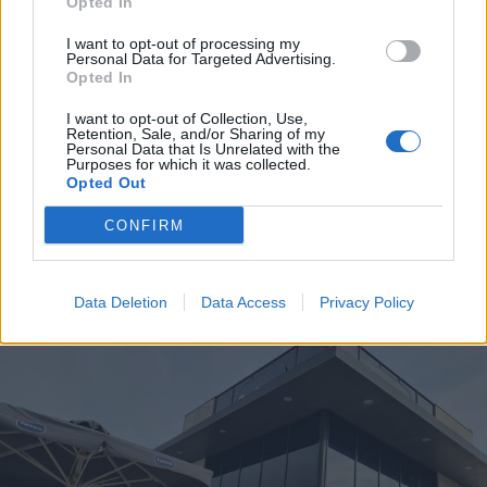
Opted In
opfordringer til borgere i byen.
I want to opt-out of processing my
Personal Data for Targeted Advertising.
Kan man lugte gas i Ranum, skal man søge væk
Opted In
fra området - og opholder man sig indendørs, skal
I want to opt-out of Collection, Use,
Retention, Sale, and/or Sharing of my
man lukke døre og vinduer samt slukke
Personal Data that Is Unrelated with the
Purposes for which it was collected.
ventilationsanlæg.
Opted Out
Vis mere
Det skriver Nordjyllands Politi via tjenesten
CONFIRM
Del artikel
PolitiUpdate.
Data Deletion
Data Access
Privacy Policy
Der siver gas fra ledningen, som driver i nordøstlig
retning, oplyser politiet.
Senere onsdag eftermiddag har Nordjyllands Politi
efterfølgende oplyst, at gasudslippet er under
kontrol, og at faren derfor er drevet over igen.