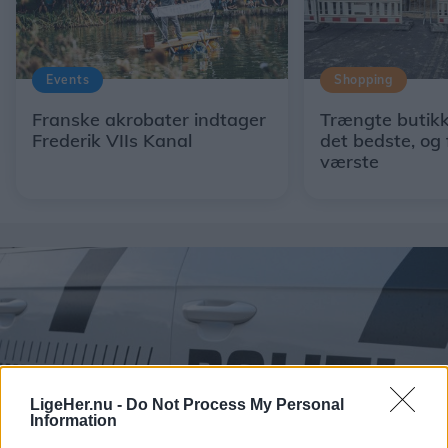
Events
Shopping
Franske akrobater indtager
Trængte butikk
Frederik VIIs Kanal
det bedste, og 
værste
LigeHer.nu -
Do Not Process My Personal
Information