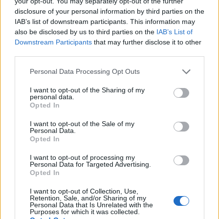
your opt-out. You may separately opt-out of the further
Efterskole på en måned, hvor skolens vision om en
disclosure of your personal information by third parties on the
mere praktisk, inkluderende og udviklende bolig
IAB’s list of downstream participants. This information may
undervisning kan udfolde og udvikle sig i mange
also be disclosed by us to third parties on the
IAB’s List of
Downstream Participants
that may further disclose it to other
år fremover, siger Martin Diget Aamann, der er
third parties.
forstander på Vesterbølle Efterskole.
Personal Data Processing Opt Outs
Ombygningen af efterskolen skal gennemføres i to
I want to opt-out of the Sharing of my
personal data.
etaper.
Opted In
Først bygger man en ny spisesal og et nyt køkken,
I want to opt-out of the Sale of my
Personal Data.
Events
mens man i anden etape renoverer en række
De to akrobater, Benjamin De Matteis og Mickael Le Guen, er en del af det franske teaterkompagni Cie Sacékripa.
Opted In
lokaler til et såkaldt "makerspace" med plads til alt
Franske akrobater indtager Frederik
I want to opt-out of processing my
fra keramik og glasarbejde til laserskæring, 3D-
Personal Data for Targeted Advertising.
VIIs Kanal
Opted In
print, podcastproduktion og sceneoptræden, lyder
I want to opt-out of Collection, Use,
det i pressemeddelelsen.
Asbjørn Hansen
Retention, Sale, and/or Sharing of my
Personal Data that Is Unrelated with the
Purposes for which it was collected.
Følg os på Discover
Byggeriet forventes at gå i gang i 2027, oplyser