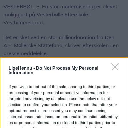
VESTERBØLLE: En stor modernisering er blevet
muliggjort på Vesterbølle Efterskole i
Vesthimmerland.
Det er sket ved en stor milliondonation fra Den
A.P. Møllerske Støttefond, skriver efterskolen i en
pressemeddelelse.
- Vi er meget stolte, glade og taknemmelige for
LigeHer.nu -
Do Not Process My Personal
Information
den generøse bevilling fra Den A.P. Møllerske
Støttefond. Det er en kæmpe anerkendelse af den
If you wish to opt-out of the sale, sharing to third parties, or
indsats, vores medarbejdere hver dag yder for at
processing of your personal or sensitive information for
Vis mere
targeted advertising by us, please use the below opt-out
skabe en skole, hvor alle elever kan lykkes og
Del artikel
section to confirm your selection. Please note that after your
udvikle sig.
opt-out request is processed you may continue seeing
interest-based ads based on personal information utilized by
- Det betyder, at vi kan videreudvikle Vesterbølle
us or personal information disclosed to third parties prior to