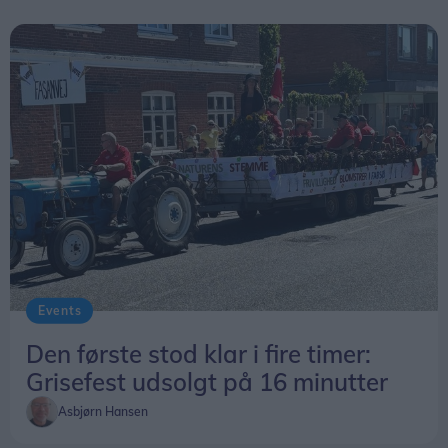
og stærkt samspil" mellem de to artister.
Forestillingen begynder klokken 16 ved den gamle
drejebro ved Limfjordsmuseet, hvor man kan følge
med fra begge sider af kanalen.
Den varer cirka 40 minutter, og der er gratis
adgang.
Events
Den første stod klar i fire timer:
Grisefest udsolgt på 16 minutter
Asbjørn Hansen