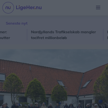
Seneste nyt
Nordjyllands Trafikselskab mangler
Eftersk
tocifret millionbeløb
Det er