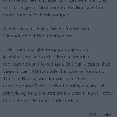
at takke for den store personlige støtte, der blev
ydet og sige tak til de mange frivillige som har
været involveret i valgkampen.
Alle er velkomne til at hilse på Venstre i
Himmerlands folketingsmedlem.
- Der med stor glæde og ydmyghed, at
kredsbestyrelsens arbejde resulterede i
repræsentation i folketinget. Det har kredsen ikke
været siden 2011, udtaler bestyrelsesformand
Thorkild Bækkelund der sammen med
næstformand Peder Møller Lauridsen slutter sit
arbejde og nu giver stafetten videre til nye kræfter
hos Venstre i Himmerlandskredsen.
Del artikel