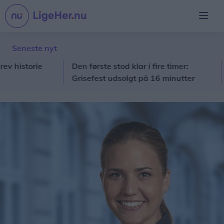
Seneste nyt
istorie
Den første stod klar i fire timer:
Nor
Grisefest udsolgt på 16 minutter
toc