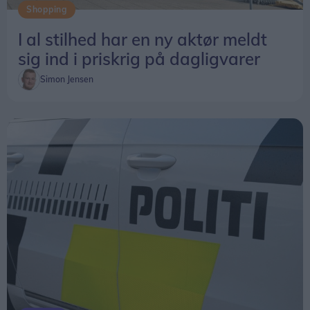
Shopping
god oplevelse, bemærker Kim Aagaard, hvis ord
understøttes af mange, udelukkende begejstrede,
I al stilhed har en ny aktør meldt
anmeldelser på internettet.
sig ind i priskrig på dagligvarer
Simon Jensen