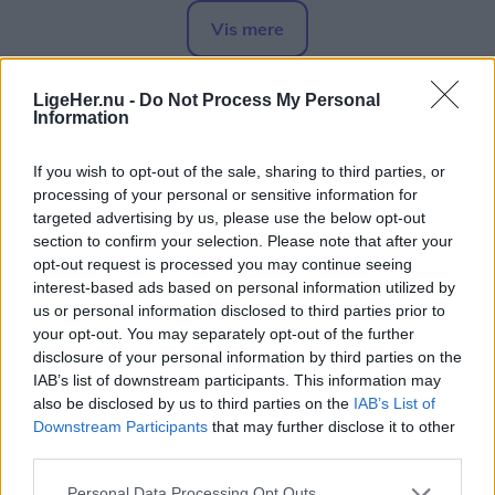
det er faktisk flere end sidste år.
Vis mere
Del artikel
- Det går altid stærkt, men det er ret vildt. Kvinden,
LigeHer.nu -
Do Not Process My Personal
der stod forrest i køen efter en enkelt billet, havde
Information
stået i kø i over fire timer for at være helt sikker,
siger formanden for festkomiteen, Kris Hansen.
If you wish to opt-out of the sale, sharing to third parties, or
processing of your personal or sensitive information for
targeted advertising by us, please use the below opt-out
Alt håb er ikke ude. Erfaringsmæssigt bliver nogle
section to confirm your selection. Please note that after your
med billet forhindret i at deltage eller fortryder, og
opt-out request is processed you may continue seeing
så kan man være heldig at få fingre i en.
interest-based ads based on personal information utilized by
us or personal information disclosed to third parties prior to
your opt-out. You may separately opt-out of the further
Alle kan i øvrigt komme ind klokken 21, når
disclosure of your personal information by third parties on the
grisene er fortæret. Her fortsætter festen nemlig til
IAB’s list of downstream participants. This information may
klokken 2 til musik af Sju-Bi-Trio, der blandt andet
also be disclosed by us to third parties on the
IAB’s List of
Downstream Participants
that may further disclose it to other
tæller de oprindelige Shu-bi-dua- medlemmer
third parties.
Michael Hardinger og Kim Daugaard.
Aktuelt
Kim Aagaard har brugt mange timer på at researche historien i gamle avisudklip, annoncer og på Rigsarkivet, og det har afdækket en række spændende detaljer.
Personal Data Processing Opt Outs