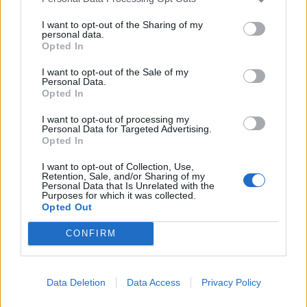
Nordjysk cykelhandler skrev historie
Efter grisefesten fredag er der lørdag to DJ's på
I want to opt-out of the Sharing of my
med sin opfindelse
personal data.
programmet i festteltet. Den ene er Martin Jensen,
Opted In
der blandt andet har gjort sig bemærket som
Asbjørn Hansen
I want to opt-out of the Sale of my
dommer i X-factor gennem to sæsoner og med
Personal Data.
hittet "Solo Dance". Han får selskab af DJ Justé,
Opted In
Følg os på Discover
der ligeledes har flere hits på samvittigheden.
I want to opt-out of processing my
07. august 2026 kl. 06.01
Personal Data for Targeted Advertising.
Opted In
AALESTRUP: Danmarks Cykelmuseum i Aalestrup
Kris Jensen gør opmærksom på, at man skal være
I want to opt-out of Collection, Use,
rummer mange interessante fortællinger.
fyldt 18 år for at være med til festen fredag, mens
Retention, Sale, and/or Sharing of my
Personal Data that Is Unrelated with the
aldersgrænsen lørdag går ved 16 år.
Purposes for which it was collected.
En højaktuel af slagsen er fortællingen om
Opted Out
Danmarks første lange tohjulede varecykel, den
Musikalsk set lukker MD-Duo bestående af Martin
CONFIRM
såkaldte Transit-varecykle.
Dinitzen og Dennis Kristensen festen søndag
eftermiddag, men fra onsdag 12. august og resten
Den blev opfundet i 1926 af den aalborgensiske
af ugen er der meget andet end musik at glæde
Data Deletion
Data Access
Privacy Policy
cykelmekaniker Morten Rasmussen Mortensen og
sig til.