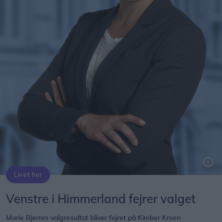
Livet her
4.542 personer i Himmerland stemte på Marie Bjerre ved Folketingsvalget 5. juni. Arkivfoto
Venstre i Himmerland fejrer valget
Marie Bjerres valgresultat bliver fejret på Kimber Kroen