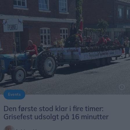
Events
Byfestoptoget byder på mange kreative indslag. Dette er fra i fjor.
Den første stod klar i fire timer:
Grisefest udsolgt på 16 minutter