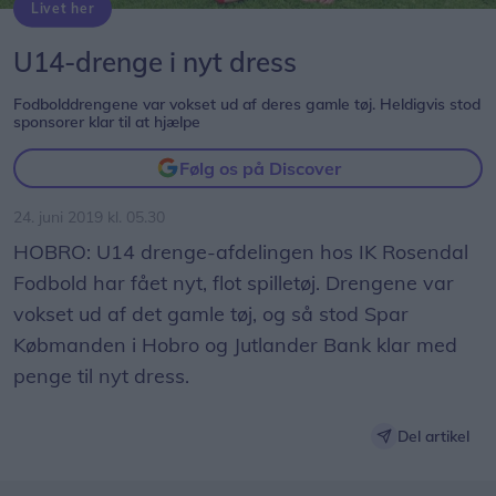
Livet her
Her ses nogle af drengene sammen med træner Henrik Baagø og Torben fra Spar Købmanden i Hobro. Foto: Privat
U14-drenge i nyt dress
Fodbolddrengene var vokset ud af deres gamle tøj. Heldigvis stod
sponsorer klar til at hjælpe
Følg os på Discover
24. juni 2019 kl. 05.30
HOBRO: U14 drenge-afdelingen hos IK Rosendal
Fodbold har fået nyt, flot spilletøj. Drengene var
vokset ud af det gamle tøj, og så stod Spar
Købmanden i Hobro og Jutlander Bank klar med
penge til nyt dress.
Del artikel