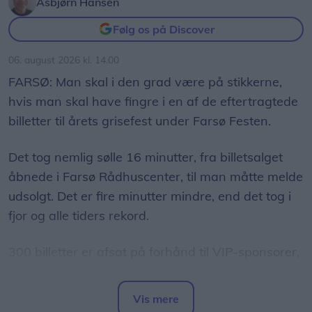
Asbjørn Hansen
Følg os på Discover
06. august 2026 kl. 14.00
FARSØ: Man skal i den grad være på stikkerne,
hvis man skal have fingre i en af de eftertragtede
billetter til årets grisefest under Farsø Festen.
Det tog nemlig sølle 16 minutter, fra billetsalget
åbnede i Farsø Rådhuscenter, til man måtte melde
udsolgt. Det er fire minutter mindre, end det tog i
fjor og alle tiders rekord.
300 billetter er afsat på forhånd til VIP-sponsorer,
men derudover er der i år 420 billetter til salg, og
det er faktisk flere end sidste år.
Vis mere