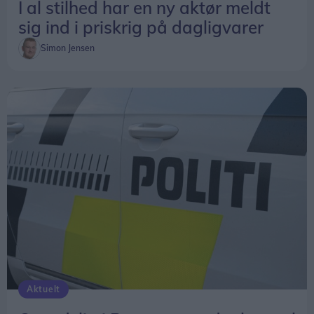
understøttes af mange, udelukkende begejstrede,
I al stilhed har en ny aktør meldt
anmeldelser på internettet.
sig ind i priskrig på dagligvarer
Simon Jensen
Aktuelt