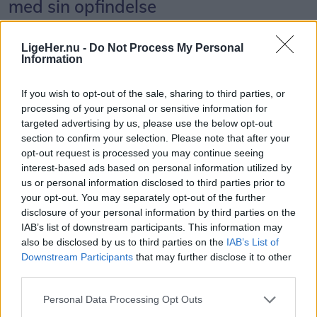
med sin opfindelse
programmet i festteltet. Den ene er Martin Jensen,
der blandt andet har gjort sig bemærket som
Asbjørn Hansen
dommer i X-factor gennem to sæsoner og med
LigeHer.nu -
Do Not Process My Personal
Information
hittet "Solo Dance". Han får selskab af DJ Justé,
Følg os på Discover
der ligeledes har flere hits på samvittigheden.
If you wish to opt-out of the sale, sharing to third parties, or
07. august 2026 kl. 06.01
processing of your personal or sensitive information for
AALESTRUP: Danmarks Cykelmuseum i Aalestrup
Kris Jensen gør opmærksom på, at man skal være
targeted advertising by us, please use the below opt-out
section to confirm your selection. Please note that after your
rummer mange interessante fortællinger.
fyldt 18 år for at være med til festen fredag, mens
opt-out request is processed you may continue seeing
aldersgrænsen lørdag går ved 16 år.
interest-based ads based on personal information utilized by
En højaktuel af slagsen er fortællingen om
us or personal information disclosed to third parties prior to
Danmarks første lange tohjulede varecykel, den
Musikalsk set lukker MD-Duo bestående af Martin
your opt-out. You may separately opt-out of the further
disclosure of your personal information by third parties on the
såkaldte Transit-varecykle.
Dinitzen og Dennis Kristensen festen søndag
IAB’s list of downstream participants. This information may
eftermiddag, men fra onsdag 12. august og resten
also be disclosed by us to third parties on the
IAB’s List of
Den blev opfundet i 1926 af den aalborgensiske
af ugen er der meget andet end musik at glæde
Downstream Participants
that may further disclose it to other
third parties.
cykelmekaniker Morten Rasmussen Mortensen og
sig til.
fejrer altså 100-års jubilæum i år.
Personal Data Processing Opt Outs
Blandt højdepunkterne er Farsø Løbet torsdag og