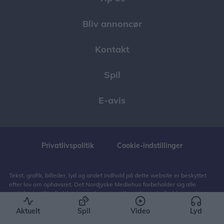
Bliv annoncør
Kontakt
Spil
E-avis
Privatlivspolitik
Cookie-indstillinger
Tekst, grafik, billeder, lyd og andet indhold på dette website er beskyttet
efter lov om ophavsret. Det Nordjyske Mediehus forbeholder sig alle
rettigheder til indholdet, herunder retten til at udnytte indholdet med
henblik på tekst- og datamining, jf. ophavsretslovens § 11 b og DSM-
Aktuelt
Spil
Video
Lyd
direktivets artikel 4.