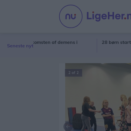
lle i forekomsten af demens i
28 børn starter i s
Seneste nyt
2 af 2
Forrige