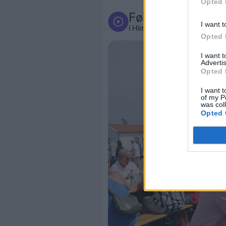
Opted 
Følg med
I want t
i Himmerland
Opted 
I want 
Advertis
Opted 
I want t
of my P
was col
Opted 