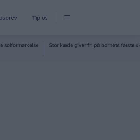
dsbrev
Tip os
formørkelse
Stor kæde giver fri på barnets første skoled