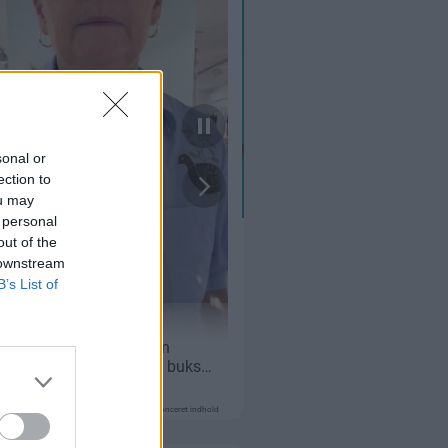
sonal or
ection to
ou may
 personal
out of the
 downstream
B’s List of
Annonceret indhold