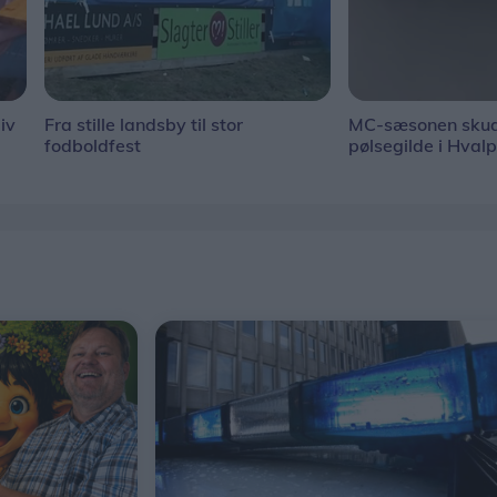
iv
Fra stille landsby til stor
MC-sæsonen skud
fodboldfest
pølsegilde i Hval