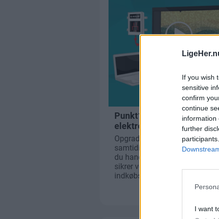
LigeHer.n
If you wish 
sensitive in
confirm you
continue se
information 
further disc
participants
Downstream 
Persona
I want t