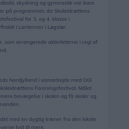
ndbold, skydning og gymnastik var bare
er er på programmet, da Skoleidrættens
tsfestival for 3. og 4. klasse i
holdt i Lanternen i Løgstør.
r, som arrangerede aktiviteterne i regi af
nd.
reds Nordjylland i samarbejde med DGI
koleidrættens Foreningsfestival. Målet
 mere bevægelse i skolen og få skoler og
hinanden.
ødet med en dygtig træner fra den lokale
verne lyst til mere.