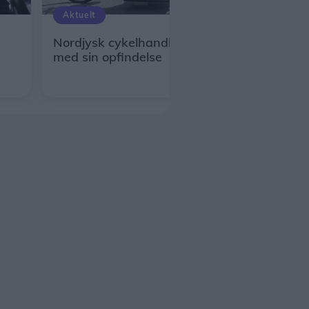
Aktuelt
Nordjysk cykelhandler skrev historie
med sin opfindelse